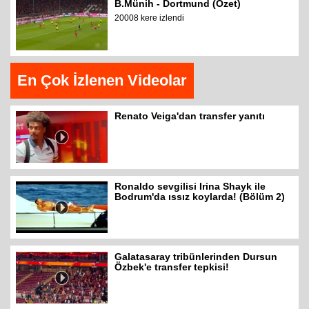
B.Münih - Dortmund (Özet)
20008 kere izlendi
En Çok İzlenen Videolar
Renato Veiga'dan transfer yanıtı
Ronaldo sevgilisi Irina Shayk ile
Bodrum'da ıssız koylarda! (Bölüm 2)
Galatasaray tribünlerinden Dursun
Özbek'e transfer tepkisi!