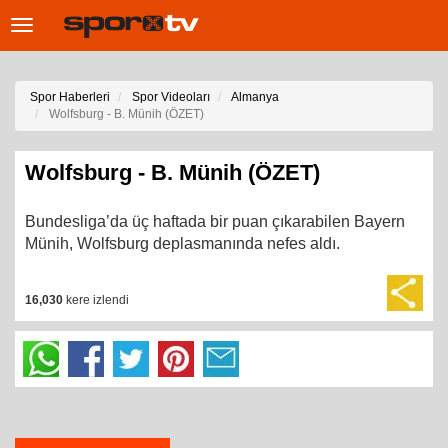
Toggle
navigation
Spor Haberleri
Spor Videoları
Almanya
Wolfsburg - B. Münih (ÖZET)
Wolfsburg - B. Münih (ÖZET)
Bundesliga’da üç haftada bir puan çıkarabilen Bayern
Münih, Wolfsburg deplasmanında nefes aldı.
16,030
kere izlendi