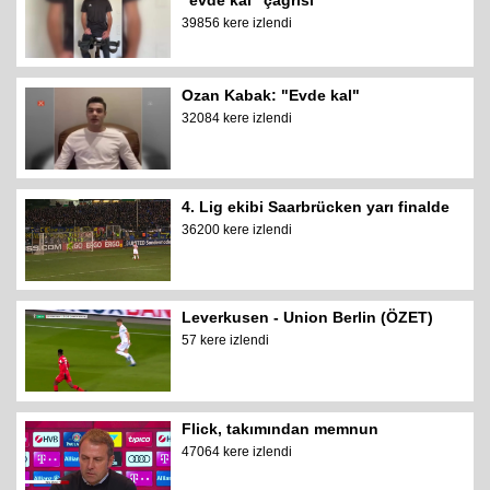
"evde kal" çağrısı
39856 kere izlendi
Ozan Kabak: "Evde kal"
32084 kere izlendi
4. Lig ekibi Saarbrücken yarı finalde
36200 kere izlendi
Leverkusen - Union Berlin (ÖZET)
57 kere izlendi
Flick, takımından memnun
47064 kere izlendi