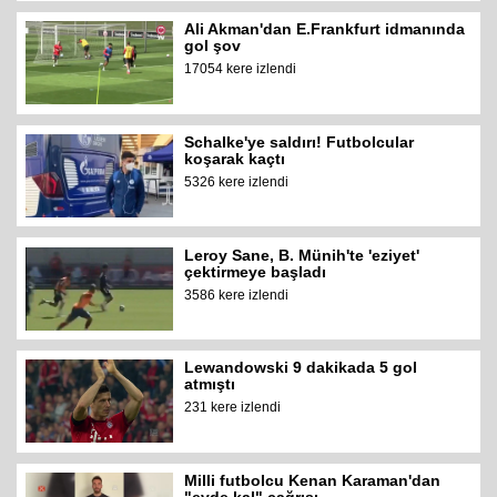
Ali Akman'dan E.Frankfurt idmanında
gol şov
17054 kere izlendi
Schalke'ye saldırı! Futbolcular
koşarak kaçtı
5326 kere izlendi
Leroy Sane, B. Münih'te 'eziyet'
çektirmeye başladı
3586 kere izlendi
Lewandowski 9 dakikada 5 gol
atmıştı
231 kere izlendi
Milli futbolcu Kenan Karaman'dan