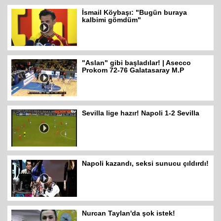
İsmail Köybaşı: "Bugün buraya
kalbimi gömdüm"
"Aslan" gibi başladılar! | Asecco
Prokom 72-76 Galatasaray M.P
Sevilla lige hazır! Napoli 1-2 Sevilla
Napoli kazandı, seksi sunucu çıldırdı!
Nurcan Taylan'da şok istek!