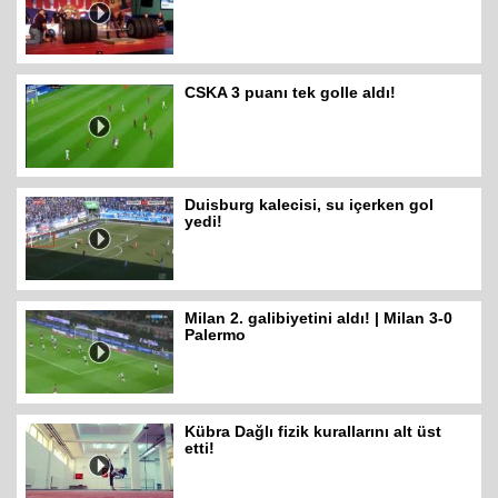
CSKA 3 puanı tek golle aldı!
Duisburg kalecisi, su içerken gol
yedi!
Milan 2. galibiyetini aldı! | Milan 3-0
Palermo
Kübra Dağlı fizik kurallarını alt üst
etti!