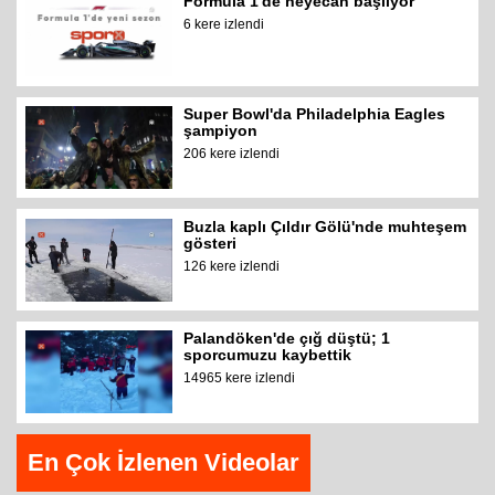
Formula 1'de heyecan başlıyor
6 kere izlendi
Super Bowl'da Philadelphia Eagles
şampiyon
206 kere izlendi
Buzla kaplı Çıldır Gölü'nde muhteşem
gösteri
126 kere izlendi
Palandöken'de çığ düştü; 1
sporcumuzu kaybettik
14965 kere izlendi
En Çok İzlenen Videolar