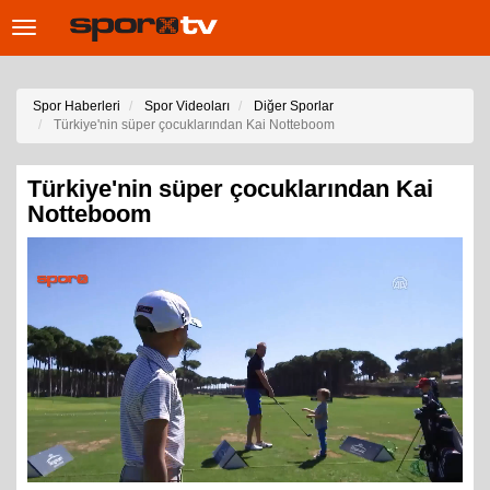
Toggle
navigation
Spor Haberleri
Spor Videoları
Diğer Sporlar
Türkiye'nin süper çocuklarından Kai Notteboom
Türkiye'nin süper çocuklarından Kai
Notteboom