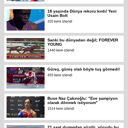
18 yaşında Dünya rekoru kırdı! Yeni
Usain Bolt
320 kere izlendi
Sanki bu dünyadan değil; FOREVER
YOUNG
1440 kere izlendi
Güreş, güreş olalı böyle tuş görmedi!
455 kere izlendi
Buse Naz Çakıroğlu: "Eve şampiyon
olarak dönmek istiyorum"
1514 kere izlendi
21 saat durmadan yüzdü, vücudu bu