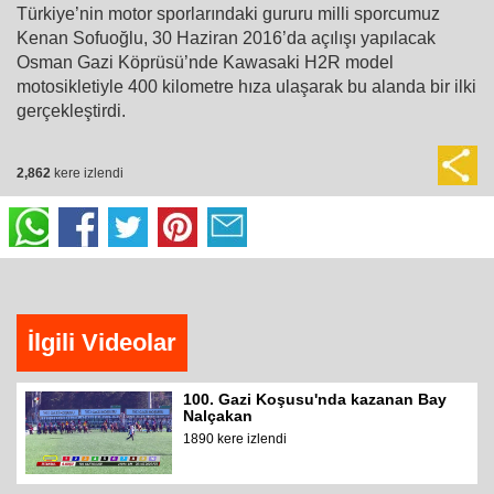
Türkiye’nin motor sporlarındaki gururu milli sporcumuz
Kenan Sofuoğlu, 30 Haziran 2016’da açılışı yapılacak
Osman Gazi Köprüsü’nde Kawasaki H2R model
motosikletiyle 400 kilometre hıza ulaşarak bu alanda bir ilki
gerçekleştirdi.
2,862
kere izlendi
İlgili Videolar
100. Gazi Koşusu'nda kazanan Bay
Nalçakan
1890 kere izlendi