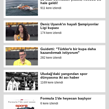
hale geldi!
911 kere izlendi
Deniz Uyanık'ın hayali Şampiyonlar
Ligi kupası
174 kere izlendi
Guidetti: "Türkler'e bir kupa daha
kazandırmak istiyorum"
282 kere izlendi
Uludağ'daki yangından spor
dünyasına iki acı haber
1169 kere izlendi
Formula 1'de heyecan başlıyor
6 kere izlendi