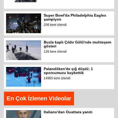
Super Bowl'da Philadelphia Eagles
şampiyon
206 kere izlendi
Buzla kaplı Çıldır Gölü'nde muhteşem
gösteri
126 kere izlendi
Palandöken'de çığ düştü; 1
sporcumuzu kaybettik
14965 kere izlendi
En Çok İzlenen Videolar
Italiano'dan Ouattara yanıtı