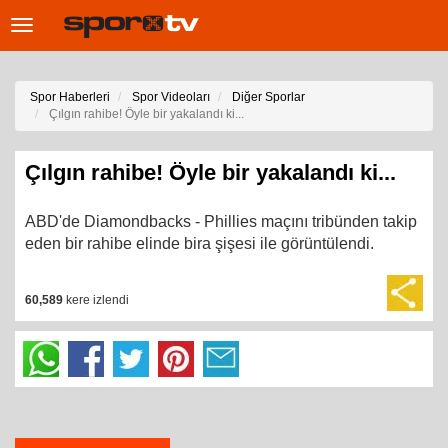
Toggle
navigation
Spor Haberleri
Spor Videoları
Diğer Sporlar
Çılgın rahibe! Öyle bir yakalandı ki...
Çılgın rahibe! Öyle bir yakalandı ki...
ABD'de Diamondbacks - Phillies maçını tribünden takip
eden bir rahibe elinde bira şişesi ile görüntülendi.
60,589
kere izlendi