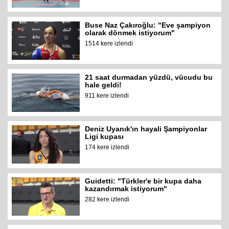
Buse Naz Çakıroğlu: "Eve şampiyon
olarak dönmek istiyorum"
1514 kere izlendi
21 saat durmadan yüzdü, vücudu bu
hale geldi!
911 kere izlendi
Deniz Uyanık'ın hayali Şampiyonlar
Ligi kupası
174 kere izlendi
Guidetti: "Türkler'e bir kupa daha
kazandırmak istiyorum"
282 kere izlendi