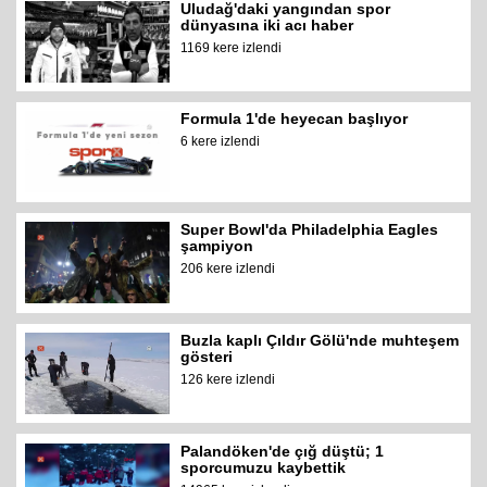
Uludağ'daki yangından spor
dünyasına iki acı haber
1169 kere izlendi
Formula 1'de heyecan başlıyor
6 kere izlendi
Super Bowl'da Philadelphia Eagles
şampiyon
206 kere izlendi
Buzla kaplı Çıldır Gölü'nde muhteşem
gösteri
126 kere izlendi
Palandöken'de çığ düştü; 1
sporcumuzu kaybettik