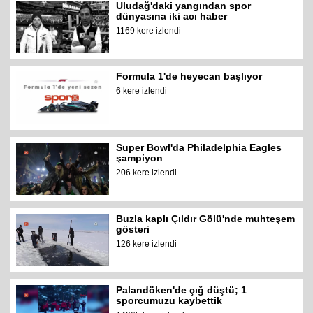
Uludağ'daki yangından spor
dünyasına iki acı haber
1169 kere izlendi
Formula 1'de heyecan başlıyor
6 kere izlendi
Super Bowl'da Philadelphia Eagles
şampiyon
206 kere izlendi
Buzla kaplı Çıldır Gölü'nde muhteşem
gösteri
126 kere izlendi
Palandöken'de çığ düştü; 1
sporcumuzu kaybettik