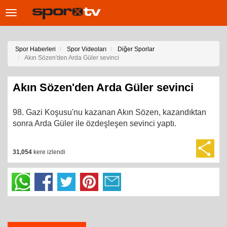
Toggle
navigation
Spor Haberleri
Spor Videoları
Diğer Sporlar
Akın Sözen'den Arda Güler sevinci
Akın Sözen'den Arda Güler sevinci
98. Gazi Koşusu'nu kazanan Akın Sözen, kazandıktan
sonra Arda Güler ile özdeşleşen sevinci yaptı.
31,054
kere izlendi