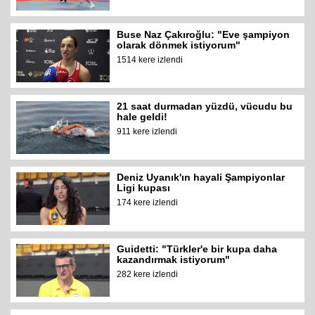
Buse Naz Çakıroğlu: "Eve şampiyon
olarak dönmek istiyorum"
1514 kere izlendi
21 saat durmadan yüzdü, vücudu bu
hale geldi!
911 kere izlendi
Deniz Uyanık'ın hayali Şampiyonlar
Ligi kupası
174 kere izlendi
Guidetti: "Türkler'e bir kupa daha
kazandırmak istiyorum"
282 kere izlendi