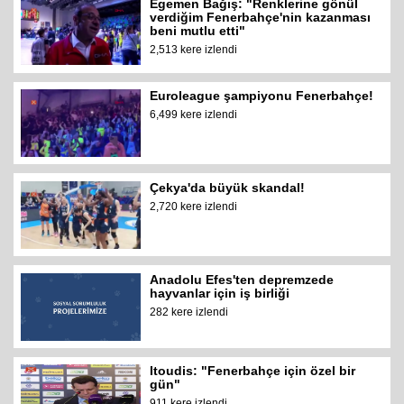
Egemen Bağış: "Renklerine gönül
verdiğim Fenerbahçe'nin kazanması
beni mutlu etti"
2,513 kere izlendi
Euroleague şampiyonu Fenerbahçe!
6,499 kere izlendi
Çekya'da büyük skandal!
2,720 kere izlendi
Anadolu Efes'ten depremzede
hayvanlar için iş birliği
282 kere izlendi
Itoudis: "Fenerbahçe için özel bir
gün"
911 kere izlendi