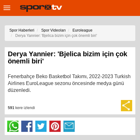
Toggle
navigation
Spor Haberleri
Spor Videoları
Euroleague
Derya Yannier: 'Bjelica bizim için çok önemli biri'
Derya Yannier: 'Bjelica bizim için çok
önemli biri'
Fenerbahçe Beko Basketbol Takımı, 2022-2023 Turkish
Airlines EuroLeague sezonu öncesinde medya günü
düzenledi.
591
kere izlendi