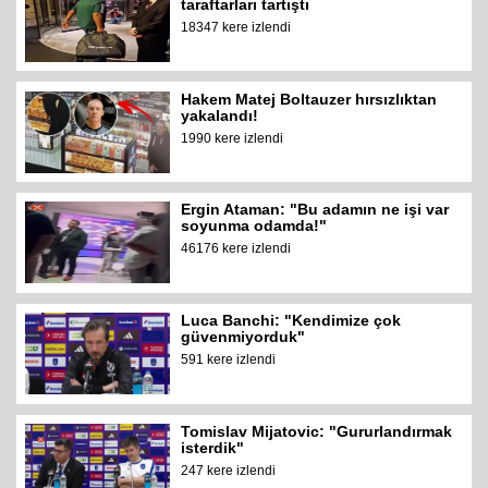
taraftarları tartıştı
18347 kere izlendi
Hakem Matej Boltauzer hırsızlıktan
yakalandı!
1990 kere izlendi
Ergin Ataman: "Bu adamın ne işi var
soyunma odamda!"
46176 kere izlendi
Luca Banchi: "Kendimize çok
güvenmiyorduk"
591 kere izlendi
Tomislav Mijatovic: "Gururlandırmak
isterdik"
247 kere izlendi