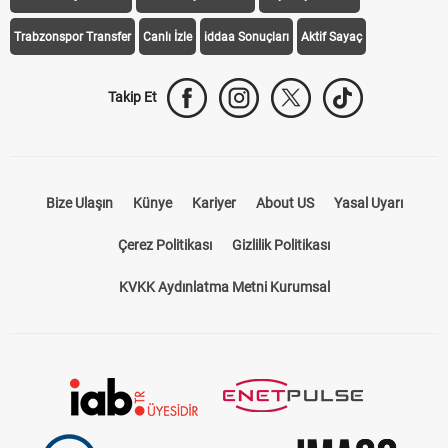
Trabzonspor Transfer
Canlı İzle
iddaa Sonuçları
Aktif Sayaç
Takip Et
Bize Ulaşın
Künye
Kariyer
About US
Yasal Uyarı
Çerez Politikası
Gizlilik Politikası
KVKK Aydınlatma Metni Kurumsal