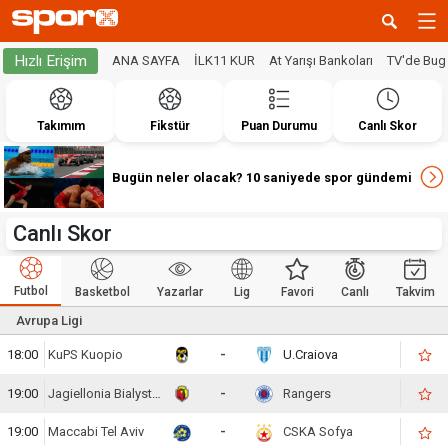
Hızlı Erişim
ANA SAYFA
İLK11 KUR
At Yarışı Bankoları
TV'de Bug
Takımım
Fikstür
Puan Durumu
Canlı Skor
Bugün neler olacak? 10 saniyede spor gündemi
Canlı Skor
Futbol
Basketbol
Yazarlar
Lig
Favori
Canlı
Takvim
Avrupa Ligi
18:00
KuPS Kuopio
-
U.Craiova
19:00
Jagiellonia Bialystok
-
Rangers
19:00
Maccabi Tel Aviv
-
CSKA Sofya