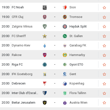
19:00
FC Noah
-
Sion
19:30
CFR Cluj
-
Tromsoe
20:00
Zalgiris Vilnius
-
Hajduk Split
20:00
FC Sheriff
-
St. Gallen
20:00
Dynamo Kiev
-
Qarabag FK
20:00
Rakow
-
Hammarby
20:00
Riga FC
-
Gyori ETO
20:00
IFK Goeteborg
-
Gent
20:00
Debrecen
-
Kopenhag
20:00
Inter Club d'Escaldes
-
Flora Tallinn
20:30
Beitar Jerusalem
-
Austria Wien