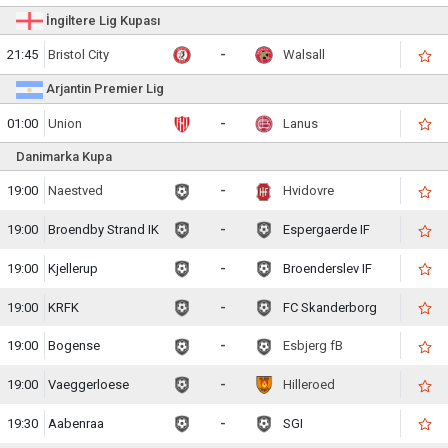
İngiltere Lig Kupası
21:45
Bristol City
-
Walsall
Arjantin Premier Lig
01:00
Union
-
Lanus
Danimarka Kupa
19:00
Naestved
-
Hvidovre
19:00
Broendby Strand IK
-
Espergaerde IF
19:00
Kjellerup
-
Broenderslev IF
19:00
KRFK
-
FC Skanderborg
19:00
Bogense
-
Esbjerg fB
19:00
Vaeggerloese
-
Hilleroed
19:30
Aabenraa
-
SGI