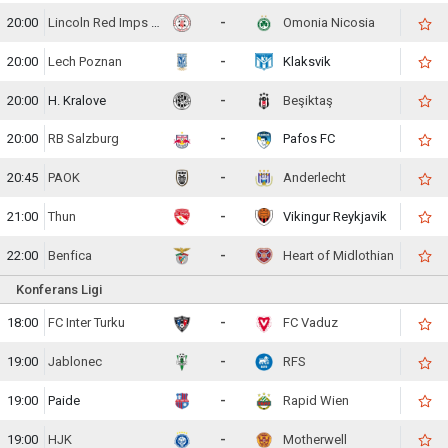
20:00
Lincoln Red Imps FC
-
Omonia Nicosia
20:00
Lech Poznan
-
Klaksvik
20:00
H. Kralove
-
Beşiktaş
20:00
RB Salzburg
-
Pafos FC
20:45
PAOK
-
Anderlecht
21:00
Thun
-
Vikingur Reykjavik
22:00
Benfica
-
Heart of Midlothian
Konferans Ligi
18:00
FC Inter Turku
-
FC Vaduz
19:00
Jablonec
-
RFS
19:00
Paide
-
Rapid Wien
19:00
HJK
-
Motherwell