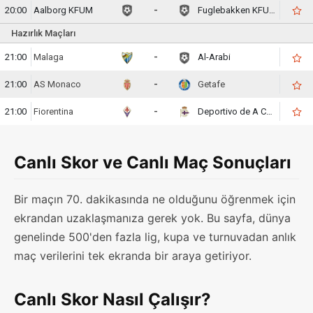
20:00
Aalborg KFUM
-
Fuglebakken KFUM Aarhus
Hazırlık Maçları
21:00
Malaga
-
Al-Arabi
21:00
AS Monaco
-
Getafe
21:00
Fiorentina
-
Deportivo de A Coruna
Canlı Skor ve Canlı Maç Sonuçları
Bir maçın 70. dakikasında ne olduğunu öğrenmek için
ekrandan uzaklaşmanıza gerek yok. Bu sayfa, dünya
genelinde 500'den fazla lig, kupa ve turnuvadan anlık
maç verilerini tek ekranda bir araya getiriyor.
Canlı Skor Nasıl Çalışır?