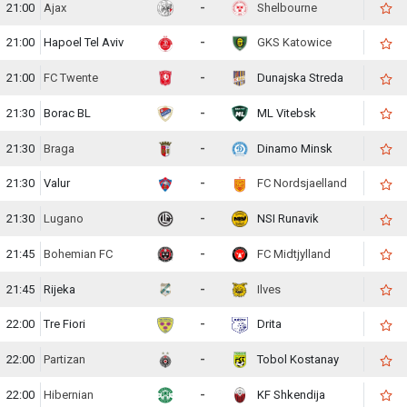
21:00
Ajax
-
Shelbourne
21:00
Hapoel Tel Aviv
-
GKS Katowice
21:00
FC Twente
-
Dunajska Streda
21:30
Borac BL
-
ML Vitebsk
21:30
Braga
-
Dinamo Minsk
21:30
Valur
-
FC Nordsjaelland
21:30
Lugano
-
NSI Runavik
21:45
Bohemian FC
-
FC Midtjylland
21:45
Rijeka
-
Ilves
22:00
Tre Fiori
-
Drita
22:00
Partizan
-
Tobol Kostanay
22:00
Hibernian
-
KF Shkendija