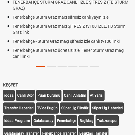
FENERBAHÇE STURM GRAZ CANLI İZLE ŞİFRESİZ (FB STURM
GRAZ)
Fenerbahçe Sturm Graz maçı şifresiz canlı yayın izle
Fenerbahçe Sturm Graz maçı ŞİFRESİZ tv100 İZLE, FB Sturm
Graz link
Fenerbahçe - Sturm Graz maçı şifresiz izle canlı tv100 linki
Fenerbahçe Sturm Graz ücretsiz izle, Fener Sturm Graz maçı
canlı linki
KEŞFET
iddaa
Canlı Skor
Puan Durumu
Canlı Anlatım
At Yarışı
Transfer Haberleri
TV'de Bugün
Süper Lig Fikstür
Süper Lig Haberleri
iddaa Programı
Galatasaray
Fenerbahçe
Beşiktaş
Trabzonspor
Galatasaray Transfer
Fenerbahçe Transfer
Beşiktaş Transfer