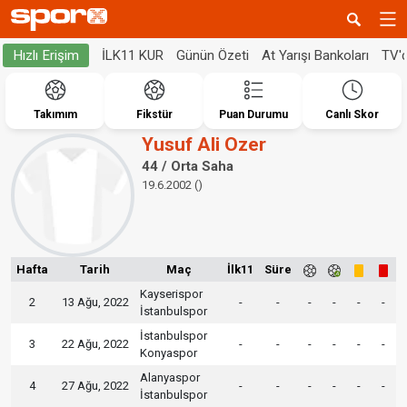
İLK11 KUR
Günün Özeti
At Yarışı Bankoları
TV'
Hızlı Erişim
Takımım
Fikstür
Puan Durumu
Canlı Skor
Yusuf Ali Ozer
44 / Orta Saha
19.6.2002 ()
Hafta
Tarih
Maç
İlk11
Süre
Kayserispor
2
13 Ağu, 2022
-
-
-
-
-
-
İstanbulspor
İstanbulspor
3
22 Ağu, 2022
-
-
-
-
-
-
Konyaspor
Alanyaspor
4
27 Ağu, 2022
-
-
-
-
-
-
İstanbulspor