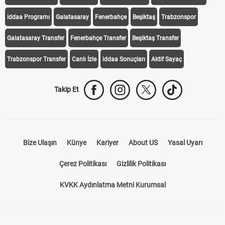
iddaa Programı
Galatasaray
Fenerbahçe
Beşiktaş
Trabzonspor
Galatasaray Transfer
Fenerbahçe Transfer
Beşiktaş Transfer
Trabzonspor Transfer
Canlı İzle
iddaa Sonuçları
Aktif Sayaç
Takip Et
Bize Ulaşın
Künye
Kariyer
About US
Yasal Uyarı
Çerez Politikası
Gizlilik Politikası
KVKK Aydınlatma Metni Kurumsal