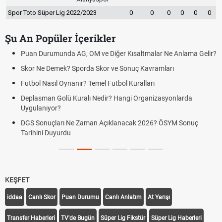
Spor Toto Süper Lig 2022/2023
0
0
0
0
0
0
Şu An Popüler İçerikler
Puan Durumunda AG, OM ve Diğer Kısaltmalar Ne Anlama Gelir?
Skor Ne Demek? Sporda Skor ve Sonuç Kavramları
Futbol Nasıl Oynanır? Temel Futbol Kuralları
Deplasman Golü Kuralı Nedir? Hangi Organizasyonlarda
Uygulanıyor?
DGS Sonuçları Ne Zaman Açıklanacak 2026? ÖSYM Sonuç
Tarihini Duyurdu
KEŞFET
iddaa
Canlı Skor
Puan Durumu
Canlı Anlatım
At Yarışı
Transfer Haberleri
TV'de Bugün
Süper Lig Fikstür
Süper Lig Haberleri