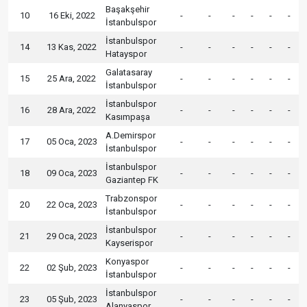
Başakşehir
10
16 Eki, 2022
-
-
-
-
-
-
İstanbulspor
İstanbulspor
14
13 Kas, 2022
-
-
-
-
-
-
Hatayspor
Galatasaray
15
25 Ara, 2022
-
-
-
-
-
-
İstanbulspor
İstanbulspor
16
28 Ara, 2022
-
-
-
-
-
-
Kasımpaşa
A.Demirspor
17
05 Oca, 2023
-
-
-
-
-
-
İstanbulspor
İstanbulspor
18
09 Oca, 2023
-
-
-
-
-
-
Gaziantep FK
Trabzonspor
20
22 Oca, 2023
-
-
-
-
-
-
İstanbulspor
İstanbulspor
21
29 Oca, 2023
-
-
-
-
-
-
Kayserispor
Konyaspor
22
02 Şub, 2023
-
-
-
-
-
-
İstanbulspor
İstanbulspor
23
05 Şub, 2023
-
-
-
-
-
-
Alanyaspor