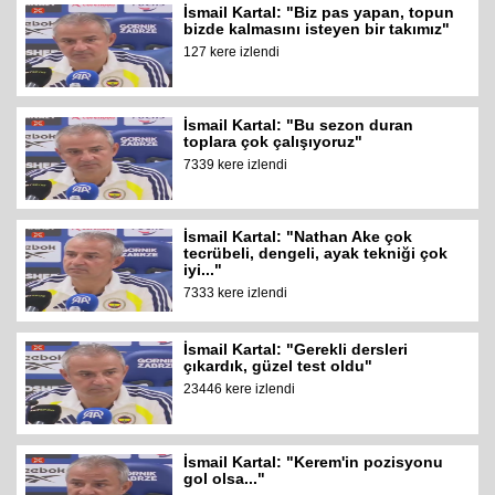
İsmail Kartal: "Biz pas yapan, topun
bizde kalmasını isteyen bir takımız"
127 kere izlendi
İsmail Kartal: "Bu sezon duran
toplara çok çalışıyoruz"
7339 kere izlendi
İsmail Kartal: "Nathan Ake çok
tecrübeli, dengeli, ayak tekniği çok
iyi..."
7333 kere izlendi
İsmail Kartal: "Gerekli dersleri
çıkardık, güzel test oldu"
23446 kere izlendi
İsmail Kartal: "Kerem'in pozisyonu
gol olsa..."