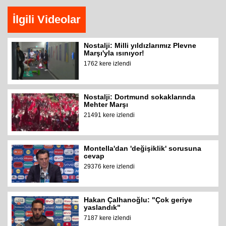
İlgili Videolar
Nostalji: Milli yıldızlarımız Plevne
Marşı'yla ısınıyor!
1762 kere izlendi
Nostalji: Dortmund sokaklarında
Mehter Marşı
21491 kere izlendi
Montella'dan 'değişiklik' sorusuna
cevap
29376 kere izlendi
Hakan Çalhanoğlu: "Çok geriye
yaslandık"
7187 kere izlendi