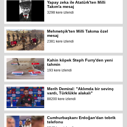
Yapay zeka ile Atatürk'ten Milli
Takım'a mesaj
3298 kere izlendi
Mehmetçik'ten Milli Takıma özel
mesaj
2381 kere izlendi
Kahin köpek Steph Furry'den yeni
tahmin
193 kere izlendi
Merih Demiral: "Aklımda bir sevinç
vardı, Türklükle alakalı"
88200 kere izlendi
Cumhurbaşkanı Erdoğan'dan tebrik
telefonu