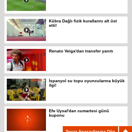
Kübra Dağlı fizik kurallarını alt üst
etti!
Renato Veiga'dan transfer yanıtı
İspanyol su topu oyuncularına büyük
ilgi!
Efe Uysal'dan cumartesi günü
kuponu
Sporx Anasayfasına Dön