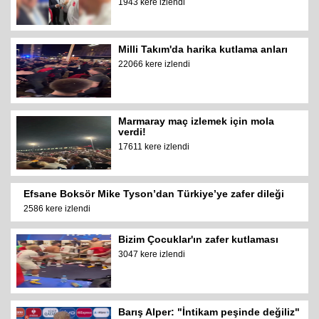
1943 kere izlendi
Milli Takım'da harika kutlama anları
22066 kere izlendi
Marmaray maç izlemek için mola
verdi!
17611 kere izlendi
Efsane Boksör Mike Tyson’dan Türkiye’ye zafer dileği
2586 kere izlendi
Bizim Çocuklar'ın zafer kutlaması
3047 kere izlendi
Barış Alper: "İntikam peşinde değiliz"