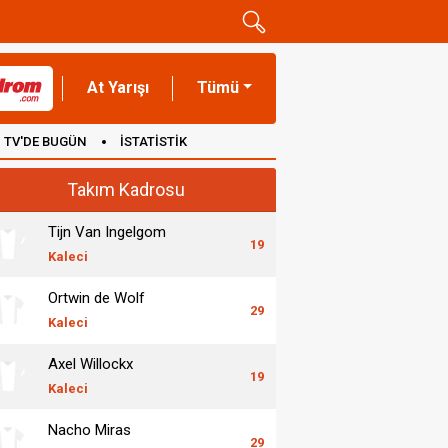
At Yarışı
Tümü
TV'DE BUGÜN
İSTATİSTİK
Takım Kadrosu
Tijn Van Ingelgom
19
Kaleci
Ortwin de Wolf
29
Kaleci
Axel Willockx
19
Kaleci
Nacho Miras
29