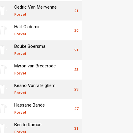
Cedric Van Meirvenne
21
Forvet
Halil Ozdemir
20
Forvet
Bouke Boersma
21
Forvet
Myron van Brederode
23
Forvet
Keano Vanrafelghem
23
Forvet
Hassane Bande
27
Forvet
Benito Raman
31
Forvet