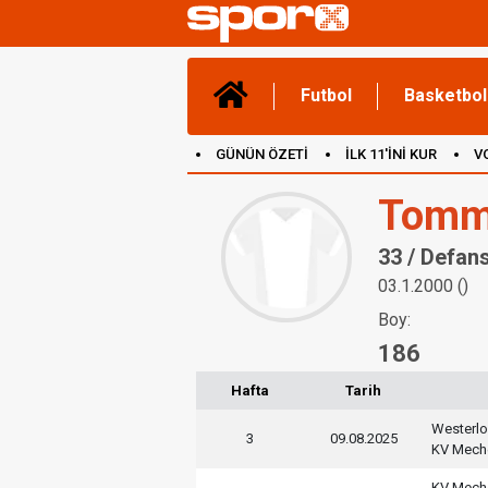
Futbol
Basketbol
GÜNÜN ÖZETİ
İLK 11'İNİ KUR
V
(YENİ) OYUNLAR
CANLI ANLATIM
Tommy
33 / Defan
03.1.2000 ()
Boy:
186
Hafta
Tarih
Westerlo
3
09.08.2025
KV Mech
KV Mech