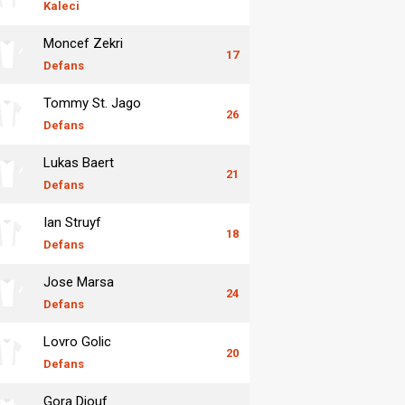
Kaleci
Moncef Zekri
17
Defans
Tommy St. Jago
26
Defans
Lukas Baert
21
Defans
Ian Struyf
18
Defans
Jose Marsa
24
Defans
Lovro Golic
20
Defans
Gora Diouf