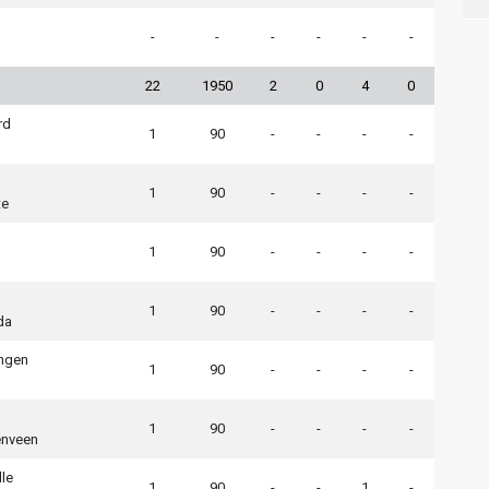
-
-
-
-
-
-
22
1950
2
0
4
0
rd
1
90
-
-
-
-
1
90
-
-
-
-
te
1
90
-
-
-
-
1
90
-
-
-
-
da
ngen
1
90
-
-
-
-
1
90
-
-
-
-
enveen
le
1
90
-
-
1
-