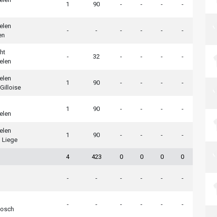
1
90
-
-
-
-
elen
-
-
-
-
-
-
en
ht
-
32
-
-
-
-
elen
elen
1
90
-
-
-
-
Gilloise
1
90
-
-
-
-
elen
elen
1
90
-
-
-
-
 Liege
4
423
0
0
0
0
-
-
-
-
-
-
-
-
-
-
-
-
Bosch