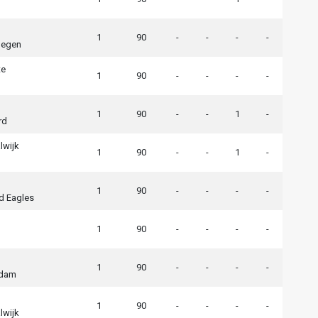
1
90
-
-
-
-
megen
te
1
90
-
-
-
-
1
90
-
-
1
-
rd
lwijk
1
90
-
-
1
-
1
90
-
-
-
-
d Eagles
1
90
-
-
-
-
1
90
-
-
-
-
rdam
1
90
-
-
-
-
lwijk