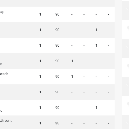
hap
1
90
-
-
-
-
1
90
-
-
1
-
1
90
-
-
1
-
1
90
1
-
-
-
en
Bosch
1
90
1
-
-
-
d
1
90
-
-
-
-
1
90
-
-
1
-
lo
Utrecht
1
38
-
-
-
-