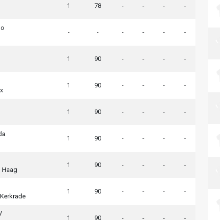
1
78
-
-
-
-
lo
-
-
-
-
-
-
1
90
-
-
-
-
1
90
-
-
-
-
x
1
90
-
-
-
-
d
da
1
90
-
-
-
-
1
90
-
-
-
-
 Haag
1
90
-
-
-
-
Kerkrade
V
1
90
-
-
-
-