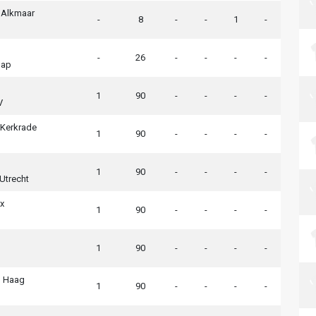
 Alkmaar
-
8
-
-
1
-
-
26
-
-
-
-
hap
1
90
-
-
-
-
V
Kerkrade
1
90
-
-
-
-
1
90
-
-
-
-
Utrecht
x
1
90
-
-
-
-
1
90
-
-
-
-
 Haag
1
90
-
-
-
-