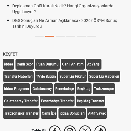
Deplasman Golü Kuralı Nedir? Hangi Organizasyonlarda
Uygulanıyor?
DGS Sonuçları Ne Zaman Açıklanacak 2026? ÖSYM Sonuç
Tarihini Duyurdu
KEŞFET
iddaa
Canlı Skor
Puan Durumu
Canlı Anlatım
At Yarışı
Transfer Haberleri
TV'de Bugün
Süper Lig Fikstür
Süper Lig Haberleri
iddaa Programı
Galatasaray
Fenerbahçe
Beşiktaş
Trabzonspor
Galatasaray Transfer
Fenerbahçe Transfer
Beşiktaş Transfer
Trabzonspor Transfer
Canlı İzle
iddaa Sonuçları
Aktif Sayaç