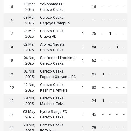
15 Mar,
Yokohama FC
6
-
16
-
-
-
-
2025
Cerezo Osaka
08 Mar,
Cerezo Osaka
5
-
-
-
-
-
-
2025
Nagoya Grampus
28 Mar,
Cerezo Osaka
7
1
25
-
1
-
-
2025
Urawa RD
02 Mar,
Albirex Niigata
4
1
54
-
-
1
-
2025
Cerezo Osaka
06 Nis,
Sanfrecce Hiroshima
9
1
62
-
-
-
-
2025
Cerezo Osaka
02 Nis,
Cerezo Osaka
8
1
59
1
-
-
-
2025
Fagiano Okayama FC
12 Nis,
Cerezo Osaka
10
1
80
-
-
-
-
2025
Kashima Antlers
29 Nis,
Cerezo Osaka
13
-
24
1
-
-
-
2025
Machida Zelvia
03 May,
Kyoto Sanga FC
14
1
46
-
-
-
-
2025
Cerezo Osaka
20 Nis,
Cerezo Osaka
11
1
78
-
-
-
-
2025
FC Tokyo