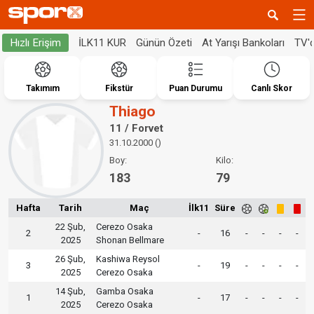
İLK11 KUR
Günün Özeti
At Yarışı Bankoları
TV'
Hızlı Erişim
Takımım
Fikstür
Puan Durumu
Canlı Skor
Thiago
11 / Forvet
31.10.2000 ()
Boy:
Kilo:
183
79
Hafta
Tarih
Maç
İlk11
Süre
22 Şub,
Cerezo Osaka
2
-
16
-
-
-
-
2025
Shonan Bellmare
26 Şub,
Kashiwa Reysol
3
-
19
-
-
-
-
2025
Cerezo Osaka
14 Şub,
Gamba Osaka
1
-
17
-
-
-
-
2025
Cerezo Osaka