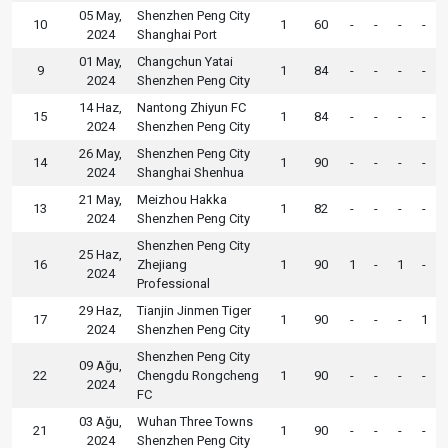
05 May,
Shenzhen Peng City
10
1
60
-
-
-
-
2024
Shanghai Port
01 May,
Changchun Yatai
9
1
84
-
-
-
-
2024
Shenzhen Peng City
14 Haz,
Nantong Zhiyun FC
15
1
84
-
-
-
-
2024
Shenzhen Peng City
26 May,
Shenzhen Peng City
14
1
90
-
-
-
-
2024
Shanghai Shenhua
21 May,
Meizhou Hakka
13
1
82
-
-
-
-
2024
Shenzhen Peng City
Shenzhen Peng City
25 Haz,
16
Zhejiang
1
90
1
-
1
-
2024
Professional
29 Haz,
Tianjin Jinmen Tiger
17
1
90
-
-
-
1
2024
Shenzhen Peng City
Shenzhen Peng City
09 Ağu,
22
Chengdu Rongcheng
1
90
-
-
-
-
2024
FC
03 Ağu,
Wuhan Three Towns
21
1
90
-
-
-
-
2024
Shenzhen Peng City