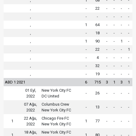
,
1
68
-
-
-
-
,
-
22
-
-
-
-
,
-
-
-
-
-
-
,
1
64
-
-
-
-
,
-
18
-
-
-
-
,
1
90
-
-
1
-
,
-
22
-
-
-
1
,
-
4
-
-
-
-
,
-
32
-
-
-
-
,
-
19
-
-
-
-
ABD 1 2021
6
715
3
1
3
1
01 Eyl,
New York City FC
-
26
-
-
-
-
2022
DC United
07 Ağu,
Columbus Crew
-
13
-
-
-
-
2022
New York City FC
22 Ağu,
Chicago Fire FC
1
1
77
-
-
-
-
2022
New York City FC
18 Ağu,
New York City FC
1
1
80
-
-
-
-