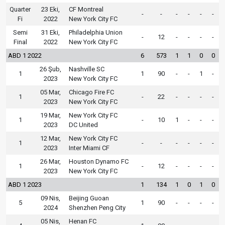
Quarter
23 Eki,
CF Montreal
-
-
-
-
-
-
Fi
2022
New York City FC
Semi
31 Eki,
Philadelphia Union
-
12
-
-
-
-
Final
2022
New York City FC
ABD 1 2022
6
573
1
1
0
0
26 Şub,
Nashville SC
1
1
90
-
-
1
-
2023
New York City FC
05 Mar,
Chicago Fire FC
1
-
22
-
-
-
-
2023
New York City FC
19 Mar,
New York City FC
1
-
10
1
-
-
-
2023
DC United
12 Mar,
New York City FC
1
-
-
-
-
-
-
2023
Inter Miami CF
26 Mar,
Houston Dynamo FC
1
-
12
-
-
-
-
2023
New York City FC
ABD 1 2023
1
134
1
0
1
0
09 Nis,
Beijing Guoan
5
1
90
-
-
-
-
2024
Shenzhen Peng City
05 Nis,
Henan FC