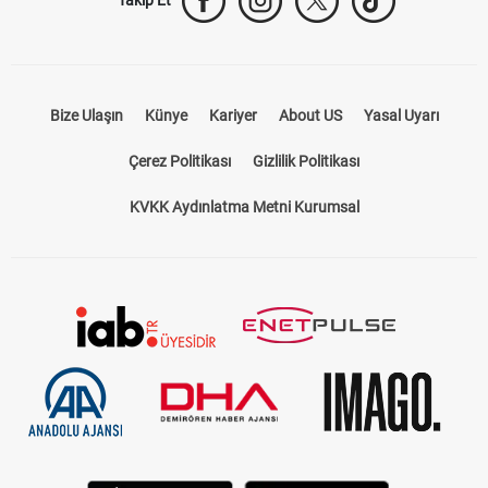
Takip Et
Bize Ulaşın
Künye
Kariyer
About US
Yasal Uyarı
Çerez Politikası
Gizlilik Politikası
KVKK Aydınlatma Metni Kurumsal