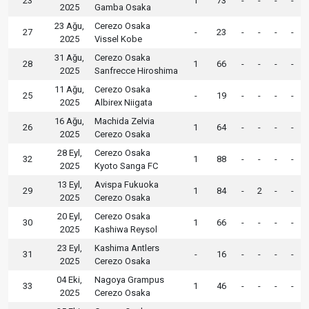
23
1
73
-
-
-
-
2025
Gamba Osaka
23 Ağu,
Cerezo Osaka
27
-
23
-
-
-
-
2025
Vissel Kobe
31 Ağu,
Cerezo Osaka
28
1
66
-
-
-
-
2025
Sanfrecce Hiroshima
11 Ağu,
Cerezo Osaka
25
-
19
-
-
-
-
2025
Albirex Niigata
16 Ağu,
Machida Zelvia
26
1
64
-
-
-
-
2025
Cerezo Osaka
28 Eyl,
Cerezo Osaka
32
1
88
-
-
-
-
2025
Kyoto Sanga FC
13 Eyl,
Avispa Fukuoka
29
1
84
-
2
-
-
2025
Cerezo Osaka
20 Eyl,
Cerezo Osaka
30
1
66
-
-
-
-
2025
Kashiwa Reysol
23 Eyl,
Kashima Antlers
31
-
16
-
-
-
-
2025
Cerezo Osaka
04 Eki,
Nagoya Grampus
33
1
46
-
-
-
-
2025
Cerezo Osaka