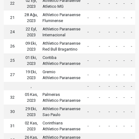
02 Eyl,
Athletico Paranaense
22
-
-
-
-
-
-
2023
Atletico MG
28 Ağu,
Athletico Paranaense
21
-
-
-
-
-
-
2023
Fluminense
22 Eyl,
Athletico Paranaense
24
-
-
-
-
-
-
2023
Internacional
09 Eki,
Athletico Paranaense
26
-
-
-
-
-
-
2023
Red Bull Bragantino
01 Eki,
Coritiba
25
-
-
-
-
-
-
2023
Athletico Paranaense
19 Eki,
Gremio
27
-
-
-
-
-
-
2023
Athletico Paranaense
,
-
-
-
-
-
-
05 Kas,
Palmeiras
32
-
-
-
-
-
-
2023
Athletico Paranaense
29 Eki,
Athletico Paranaense
30
-
-
-
-
-
-
2023
Sao Paulo
02 Kas,
Corinthians
31
-
-
-
-
-
-
2023
Athletico Paranaense
26 Kas,
Athletico Paranaense