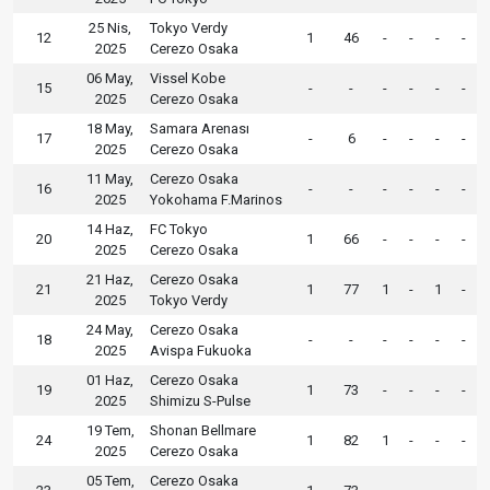
25 Nis,
Tokyo Verdy
12
1
46
-
-
-
-
2025
Cerezo Osaka
06 May,
Vissel Kobe
15
-
-
-
-
-
-
2025
Cerezo Osaka
18 May,
Samara Arenası
17
-
6
-
-
-
-
2025
Cerezo Osaka
11 May,
Cerezo Osaka
16
-
-
-
-
-
-
2025
Yokohama F.Marinos
14 Haz,
FC Tokyo
20
1
66
-
-
-
-
2025
Cerezo Osaka
21 Haz,
Cerezo Osaka
21
1
77
1
-
1
-
2025
Tokyo Verdy
24 May,
Cerezo Osaka
18
-
-
-
-
-
-
2025
Avispa Fukuoka
01 Haz,
Cerezo Osaka
19
1
73
-
-
-
-
2025
Shimizu S-Pulse
19 Tem,
Shonan Bellmare
24
1
82
1
-
-
-
2025
Cerezo Osaka
05 Tem,
Cerezo Osaka