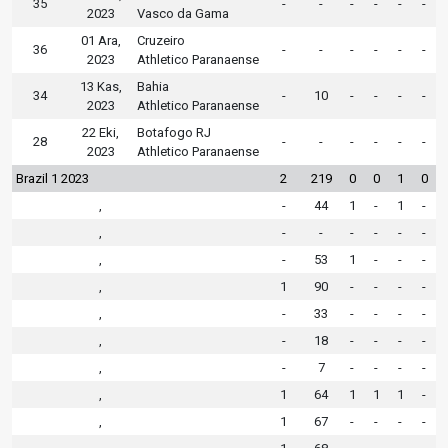
35
-
-
-
-
-
-
2023
Vasco da Gama
01 Ara,
Cruzeiro
36
-
-
-
-
-
-
2023
Athletico Paranaense
13 Kas,
Bahia
34
-
10
-
-
-
-
2023
Athletico Paranaense
22 Eki,
Botafogo RJ
28
-
-
-
-
-
-
2023
Athletico Paranaense
Brazil 1 2023
2
219
0
0
1
0
,
-
44
1
-
1
-
,
-
-
-
-
-
-
,
-
53
1
-
-
-
,
1
90
-
-
-
-
,
-
33
-
-
-
-
,
-
18
-
-
-
-
,
-
7
-
-
-
-
,
1
64
1
1
1
-
,
1
67
-
-
-
-