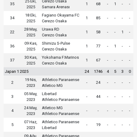
25 Eki,
Cerezo Osaka
35
1
68
-
1
-
-
2025
Samara Arenası
18 Eki,
Fagiano Okayama FC
34
1
85
-
-
-
-
2025
Cerezo Osaka
28 May,
Urawa RD
22
1
58
-
-
1
-
2025
Cerezo Osaka
09 Kas,
Shimizu S-Pulse
36
1
77
-
1
-
-
2025
Cerezo Osaka
30 Kas,
Yokohama F.Marinos
37
1
67
-
-
-
-
2025
Cerezo Osaka
Japan 1 2025
24
1746
4
5
3
0
19 Nis,
Athletico Paranaense
2
-
24
-
-
-
-
2023
Atletico MG
05 May,
Libertad
3
-
44
-
-
-
-
2023
Athletico Paranaense
24 May,
Atletico MG
4
-
-
-
-
-
-
2023
Athletico Paranaense
07 Haz,
Athletico Paranaense
5
-
19
-
-
-
-
2023
Libertad
09 Ağu,
Athletico Paranaense