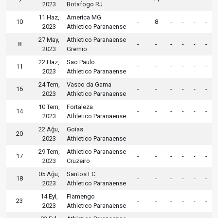
2023
Botafogo RJ
11 Haz,
America MG
10
-
8
-
-
-
-
2023
Athletico Paranaense
27 May,
Athletico Paranaense
8
-
-
-
-
-
-
2023
Gremio
22 Haz,
Sao Paulo
11
-
-
-
-
-
-
2023
Athletico Paranaense
24 Tem,
Vasco da Gama
16
-
-
-
-
-
-
2023
Athletico Paranaense
10 Tem,
Fortaleza
14
-
-
-
-
-
-
2023
Athletico Paranaense
22 Ağu,
Goias
20
-
-
-
-
-
-
2023
Athletico Paranaense
29 Tem,
Athletico Paranaense
17
-
-
-
-
-
-
2023
Cruzeiro
05 Ağu,
Santos FC
18
-
-
-
-
-
-
2023
Athletico Paranaense
14 Eyl,
Flamengo
23
-
-
-
-
-
-
2023
Athletico Paranaense