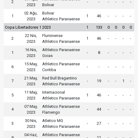
2
-
-
-
-
-
-
2023
Bolivar
02 Ağu,
Bolivar
1
1
46
-
-
-
-
2023
Athletico Paranaense
Copa Libertadores 1 2023
1
133
0
0
0
0
22 Nis,
Fluminense
2
1
46
-
-
-
-
2023
Athletico Paranaense
16 Nis,
Athletico Paranaense
1
-
8
-
-
-
-
2023
Goias
15 May,
Athletico Paranaense
6
-
-
-
-
-
-
2023
Coritiba
21 May,
Red Bull Bragantino
7
-
19
-
-
1
-
2023
Athletico Paranaense
11 May,
Internacional
5
1
46
-
-
-
-
2023
Athletico Paranaense
07 May,
Athletico Paranaense
4
-
44
-
-
-
-
2023
Flamengo
30 Nis,
Atletico MG
3
-
27
-
-
-
-
2023
Athletico Paranaense
04 Haz,
Athletico Paranaense
9
-
11
-
-
-
-