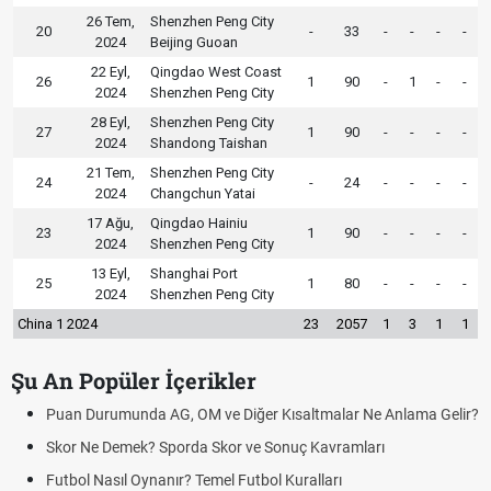
26 Tem,
Shenzhen Peng City
20
-
33
-
-
-
-
2024
Beijing Guoan
22 Eyl,
Qingdao West Coast
26
1
90
-
1
-
-
2024
Shenzhen Peng City
28 Eyl,
Shenzhen Peng City
27
1
90
-
-
-
-
2024
Shandong Taishan
21 Tem,
Shenzhen Peng City
24
-
24
-
-
-
-
2024
Changchun Yatai
17 Ağu,
Qingdao Hainiu
23
1
90
-
-
-
-
2024
Shenzhen Peng City
13 Eyl,
Shanghai Port
25
1
80
-
-
-
-
2024
Shenzhen Peng City
China 1 2024
23
2057
1
3
1
1
Şu An Popüler İçerikler
Puan Durumunda AG, OM ve Diğer Kısaltmalar Ne Anlama Gelir?
Skor Ne Demek? Sporda Skor ve Sonuç Kavramları
Futbol Nasıl Oynanır? Temel Futbol Kuralları