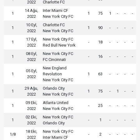
2022
Charlotte FC
14 Ağu,
Inter Miami CF
1
1
75
1
-
-
-
2022
New York City FC
10 Eyl,
Charlotte FC
1
1
90
-
-
-
-
2022
New York City FC
17 Eyl,
New York City FC
1
-
18
-
-
-
-
2022
Red Bull New York
08 Eyl,
New York City FC
1
-
16
-
-
-
-
2022
FC Cincinnati
New England
05 Eyl,
1
Revolution
1
63
-
-
-
-
2022
New York City FC
29 Ağu,
Orlando City
1
1
75
-
1
-
-
2022
New York City FC
09 Eki,
Atlanta United
1
-
25
-
-
-
-
2022
New York City FC
02 Eki,
New York City FC
1
-
1
-
-
-
-
2022
Orlando City
18 Eki,
New York City FC
1/8
-
2
-
-
-
-
2022
Inter Miami CF