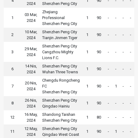
4
1
90
-
-
-
-
2024
Shenzhen Peng City
Zhejiang
03 Mar,
1
Professional
1
90
-
-
-
-
2024
Shenzhen Peng City
10 Mar,
Shenzhen Peng City
2
1
90
-
-
-
-
2024
Tianjin Jinmen Tiger
Shenzhen Peng City
29 Mar,
3
Cangzhou Mighty
1
90
-
-
-
-
2024
Lions F.C.
14 Nis,
Shenzhen Peng City
6
1
90
-
-
-
-
2024
Wuhan Three Towns
Chengdu Rongcheng
20 Nis,
7
FC
1
90
-
1
-
-
2024
Shenzhen Peng City
26 Nis,
Shenzhen Peng City
8
1
90
-
-
-
-
2024
Qingdao Hainiu
16 May,
Shandong Taishan
12
1
80
-
-
-
-
2024
Shenzhen Peng City
12 May,
Shenzhen Peng City
11
1
90
-
1
-
-
2024
Qingdao West Coast