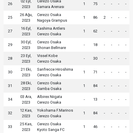
02 Eyl,
Cerezo Osaka
26
1
75
-
-
-
-
2023
Samara Arenası
26 Ağu,
Cerezo Osaka
25
1
86
2
-
-
-
2023
Nagoya Grampus
16 Eyl,
Kashima Antlers
27
1
62
-
-
-
-
2023
Cerezo Osaka
30 Eyl,
Cerezo Osaka
29
-
18
-
-
-
-
2023
Shonan Bellmare
23 Eyl,
Vissel Kobe
28
-
30
-
-
-
-
2023
Cerezo Osaka
21 Eki,
Sanfrecce Hiroshima
30
1
71
-
-
-
-
2023
Cerezo Osaka
28 Eki,
Cerezo Osaka
31
1
84
-
-
-
-
2023
Gamba Osaka
03 Ara,
Albirex Niigata
34
-
13
-
-
-
-
2023
Cerezo Osaka
12 Kas,
Yokohama F.Marinos
32
1
84
-
-
-
-
2023
Cerezo Osaka
25 Kas,
Cerezo Osaka
33
1
46
-
-
-
-
2023
Kyoto Sanga FC