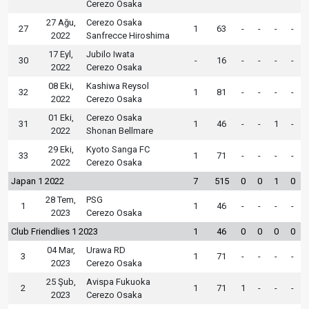
Cerezo Osaka
27 Ağu,
Cerezo Osaka
27
1
63
-
-
-
-
2022
Sanfrecce Hiroshima
17 Eyl,
Jubilo Iwata
30
-
16
-
-
-
-
2022
Cerezo Osaka
08 Eki,
Kashiwa Reysol
32
1
81
-
-
-
-
2022
Cerezo Osaka
01 Eki,
Cerezo Osaka
31
1
46
-
-
1
-
2022
Shonan Bellmare
29 Eki,
Kyoto Sanga FC
33
1
71
-
-
-
-
2022
Cerezo Osaka
Japan 1 2022
7
515
0
0
1
0
28 Tem,
PSG
1
1
46
-
-
-
-
2023
Cerezo Osaka
Club Friendlies 1 2023
1
46
0
0
0
0
04 Mar,
Urawa RD
3
1
71
-
-
-
-
2023
Cerezo Osaka
25 Şub,
Avispa Fukuoka
2
1
71
1
-
-
-
2023
Cerezo Osaka