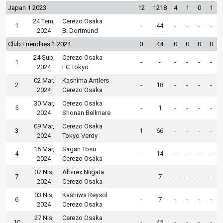
Japan 1 2023
12
1218
4
1
0
1
24 Tem,
Cerezo Osaka
1
-
44
-
-
-
-
2024
B. Dortmund
Club Friendlies 1 2024
0
44
0
0
0
0
24 Şub,
Cerezo Osaka
1
-
-
-
-
-
-
2024
FC Tokyo
02 Mar,
Kashima Antlers
2
-
18
-
-
-
-
2024
Cerezo Osaka
30 Mar,
Cerezo Osaka
5
-
1
-
-
-
-
2024
Shonan Bellmare
09 Mar,
Cerezo Osaka
3
1
66
-
-
-
-
2024
Tokyo Verdy
16 Mar,
Sagan Tosu
4
-
14
-
-
-
-
2024
Cerezo Osaka
07 Nis,
Albirex Niigata
7
-
7
-
-
-
-
2024
Cerezo Osaka
03 Nis,
Kashiwa Reysol
6
-
7
-
-
-
-
2024
Cerezo Osaka
27 Nis,
Cerezo Osaka
10
-
45
-
-
-
-