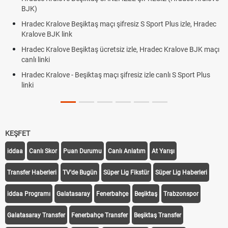
BJK link
siz S Sport Plus izle, Hradec
Trivela Nedir? Trivela Vuruşu Nasıl Yap
Röveşata Nedir? Röveşata Vuruşu Nası
izle, Hradec Kralove BJK maçı
Plonjon Nedir? Kalecilikte Plonjon Hare
siz izle canlı S Sport Plus
KEŞFET
iddaa
Canlı Skor
Puan Durumu
Canlı Anlatım
At Yarışı
Transfer Haberleri
TV'de Bugün
Süper Lig Fikstür
Süper Lig Haberleri
iddaa Programı
Galatasaray
Fenerbahçe
Beşiktaş
Trabzonspor
Galatasaray Transfer
Fenerbahçe Transfer
Beşiktaş Transfer