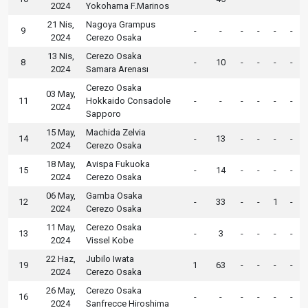
2024
Yokohama F.Marinos
21 Nis,
Nagoya Grampus
9
-
-
-
-
-
-
2024
Cerezo Osaka
13 Nis,
Cerezo Osaka
8
-
10
-
-
-
-
2024
Samara Arenası
Cerezo Osaka
03 May,
11
Hokkaido Consadole
-
-
-
-
-
-
2024
Sapporo
15 May,
Machida Zelvia
14
-
13
-
-
-
-
2024
Cerezo Osaka
18 May,
Avispa Fukuoka
15
-
14
-
-
-
-
2024
Cerezo Osaka
06 May,
Gamba Osaka
12
-
33
-
-
1
-
2024
Cerezo Osaka
11 May,
Cerezo Osaka
13
-
3
-
-
-
-
2024
Vissel Kobe
22 Haz,
Jubilo Iwata
19
1
63
-
-
-
-
2024
Cerezo Osaka
26 May,
Cerezo Osaka
16
-
-
-
-
-
-
2024
Sanfrecce Hiroshima