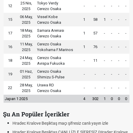
25 Nis,
Tokyo Verdy
12
-
-
-
-
-
-
2025
Cerezo Osaka
06 May,
Vissel Kobe
15
1
58
1
-
-
-
2025
Cerezo Osaka
18 May,
Samara Arenası
17
1
57
-
-
-
-
2025
Cerezo Osaka
11 May,
Cerezo Osaka
16
1
76
-
-
-
-
2025
Yokohama F.Marinos
24 May,
Cerezo Osaka
18
-
11
-
-
-
-
2025
Avispa Fukuoka
01 Haz,
Cerezo Osaka
19
-
-
-
-
-
-
2025
Shimizu S-Pulse
28 May,
Urawa RD
22
-
-
-
-
-
-
2025
Cerezo Osaka
Japan 1 2025
4
302
1
0
0
0
Şu An Popüler İçerikler
iz canlı yayın izle
Hradec Kralove - Beşiktaş maçı şifresiz 
LE ŞİFRESİZ (Hradec Kralove
Hradec Kralove Beşiktaş maçı şifresiz