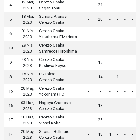
12 Mar,
Cerezo Osaka
4
-
21
-
-
-
-
2023
Sagan Tosu
18 Mar,
Samara Arenası
5
-
20
-
-
-
-
2023
Cerezo Osaka
01 Nis,
Cerezo Osaka
6
-
-
-
-
-
-
2023
Yokohama F.Marinos
29 Nis,
Cerezo Osaka
10
-
-
-
-
-
-
2023
Sanfrecce Hiroshima
23 Nis,
Cerezo Osaka
9
-
17
-
-
-
-
2023
Kashiwa Reysol
15 Nis,
FC Tokyo
8
-
14
-
1
-
-
2023
Cerezo Osaka
28 May,
Cerezo Osaka
15
-
-
-
-
-
-
2023
Yokohama FC
03 Haz,
Nagoya Grampus
16
-
18
-
-
-
-
2023
Cerezo Osaka
10 Haz,
Cerezo Osaka
17
-
25
-
-
-
-
2023
Vissel Kobe
20 May,
Shonan Bellmare
14
-
18
1
-
-
-
2023
Cerezo Osaka