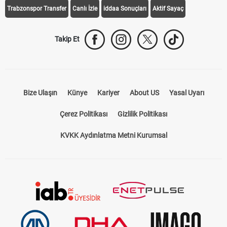
Trabzonspor Transfer
Canlı İzle
iddaa Sonuçları
Aktif Sayaç
Takip Et
Bize Ulaşın
Künye
Kariyer
About US
Yasal Uyarı
Çerez Politikası
Gizlilik Politikası
KVKK Aydınlatma Metni Kurumsal