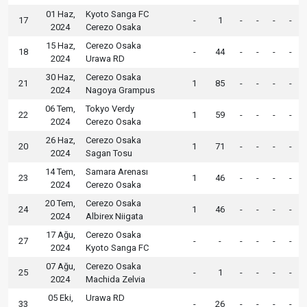
01 Haz,
Kyoto Sanga FC
17
-
1
-
-
-
-
2024
Cerezo Osaka
15 Haz,
Cerezo Osaka
18
-
44
-
-
-
-
2024
Urawa RD
30 Haz,
Cerezo Osaka
21
1
85
-
-
-
-
2024
Nagoya Grampus
06 Tem,
Tokyo Verdy
22
1
59
-
-
-
-
2024
Cerezo Osaka
26 Haz,
Cerezo Osaka
20
1
71
-
-
-
-
2024
Sagan Tosu
14 Tem,
Samara Arenası
23
1
46
-
-
-
-
2024
Cerezo Osaka
20 Tem,
Cerezo Osaka
24
1
46
-
-
-
-
2024
Albirex Niigata
17 Ağu,
Cerezo Osaka
27
-
-
-
-
-
-
2024
Kyoto Sanga FC
07 Ağu,
Cerezo Osaka
25
-
1
-
-
-
-
2024
Machida Zelvia
05 Eki,
Urawa RD
33
-
26
-
-
-
-