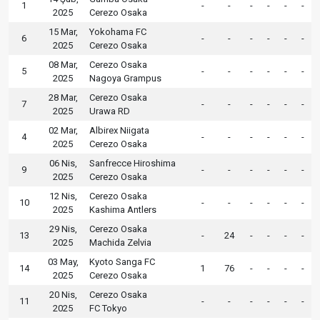
1
-
-
-
-
-
-
2025
Cerezo Osaka
15 Mar,
Yokohama FC
6
-
-
-
-
-
-
2025
Cerezo Osaka
08 Mar,
Cerezo Osaka
5
-
-
-
-
-
-
2025
Nagoya Grampus
28 Mar,
Cerezo Osaka
7
-
-
-
-
-
-
2025
Urawa RD
02 Mar,
Albirex Niigata
4
-
-
-
-
-
-
2025
Cerezo Osaka
06 Nis,
Sanfrecce Hiroshima
9
-
-
-
-
-
-
2025
Cerezo Osaka
12 Nis,
Cerezo Osaka
10
-
-
-
-
-
-
2025
Kashima Antlers
29 Nis,
Cerezo Osaka
13
-
24
-
-
-
-
2025
Machida Zelvia
03 May,
Kyoto Sanga FC
14
1
76
-
-
-
-
2025
Cerezo Osaka
20 Nis,
Cerezo Osaka
11
-
-
-
-
-
-
2025
FC Tokyo