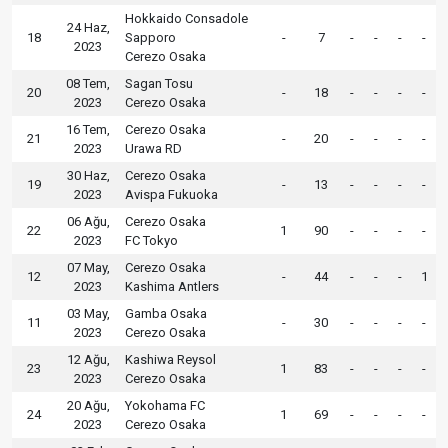
Hokkaido Consadole
24 Haz,
18
Sapporo
-
7
-
-
-
-
2023
Cerezo Osaka
08 Tem,
Sagan Tosu
20
-
18
-
-
-
-
2023
Cerezo Osaka
16 Tem,
Cerezo Osaka
21
-
20
-
-
-
-
2023
Urawa RD
30 Haz,
Cerezo Osaka
19
-
13
-
-
-
-
2023
Avispa Fukuoka
06 Ağu,
Cerezo Osaka
22
1
90
-
-
-
-
2023
FC Tokyo
07 May,
Cerezo Osaka
12
-
44
-
-
-
1
2023
Kashima Antlers
03 May,
Gamba Osaka
11
-
30
-
-
-
-
2023
Cerezo Osaka
12 Ağu,
Kashiwa Reysol
23
1
83
-
-
-
-
2023
Cerezo Osaka
20 Ağu,
Yokohama FC
24
1
69
-
-
-
-
2023
Cerezo Osaka