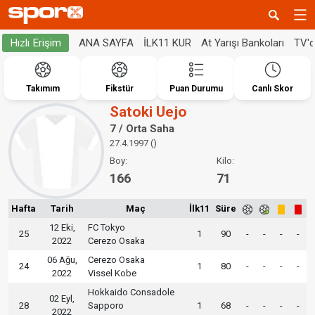
ANA SAYFA
İLK11 KUR
At Yarışı Bankoları
TV'
Hızlı Erişim
Takımım
Fikstür
Puan Durumu
Canlı Skor
Satoki Uejo
7 / Orta Saha
27.4.1997 ()
Boy:
Kilo:
166
71
Hafta
Tarih
Maç
İlk11
Süre
12 Eki,
FC Tokyo
25
1
90
-
-
-
-
2022
Cerezo Osaka
06 Ağu,
Cerezo Osaka
24
1
80
-
-
-
-
2022
Vissel Kobe
Hokkaido Consadole
02 Eyl,
28
Sapporo
1
68
-
-
-
-
2022