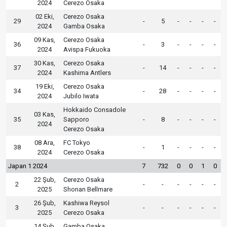
2024
Cerezo Osaka
02 Eki,
Cerezo Osaka
29
-
5
-
-
-
-
2024
Gamba Osaka
09 Kas,
Cerezo Osaka
36
-
3
-
-
-
-
2024
Avispa Fukuoka
30 Kas,
Cerezo Osaka
37
-
14
-
-
-
-
2024
Kashima Antlers
19 Eki,
Cerezo Osaka
34
-
28
-
-
-
-
2024
Jubilo Iwata
Hokkaido Consadole
03 Kas,
35
Sapporo
-
8
-
-
-
-
2024
Cerezo Osaka
08 Ara,
FC Tokyo
38
-
1
-
-
-
-
2024
Cerezo Osaka
Japan 1 2024
7
732
0
0
1
0
22 Şub,
Cerezo Osaka
2
-
-
-
-
-
-
2025
Shonan Bellmare
26 Şub,
Kashiwa Reysol
3
-
-
-
-
-
-
2025
Cerezo Osaka
14 Şub,
Gamba Osaka