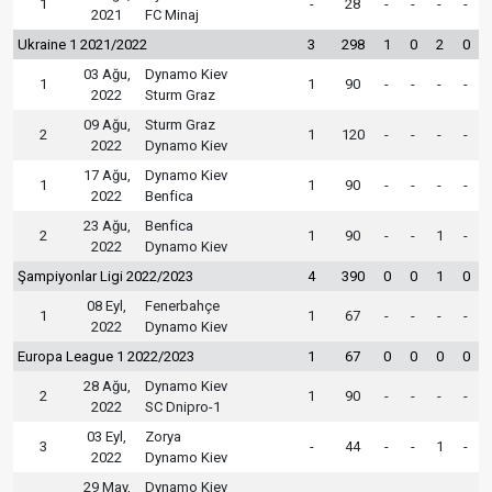
1
-
28
-
-
-
-
2021
FC Minaj
Ukraine 1 2021/2022
3
298
1
0
2
0
03 Ağu,
Dynamo Kiev
1
1
90
-
-
-
-
2022
Sturm Graz
09 Ağu,
Sturm Graz
2
1
120
-
-
-
-
2022
Dynamo Kiev
17 Ağu,
Dynamo Kiev
1
1
90
-
-
-
-
2022
Benfica
23 Ağu,
Benfica
2
1
90
-
-
1
-
2022
Dynamo Kiev
Şampiyonlar Ligi 2022/2023
4
390
0
0
1
0
08 Eyl,
Fenerbahçe
1
1
67
-
-
-
-
2022
Dynamo Kiev
Europa League 1 2022/2023
1
67
0
0
0
0
28 Ağu,
Dynamo Kiev
2
1
90
-
-
-
-
2022
SC Dnipro-1
03 Eyl,
Zorya
3
-
44
-
-
1
-
2022
Dynamo Kiev
29 May,
Dynamo Kiev