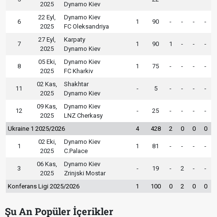
2025
Dynamo Kiev
22 Eyl,
Dynamo Kiev
6
1
90
-
-
-
-
2025
FC Oleksandriya
27 Eyl,
Karpaty
7
1
90
1
-
-
-
2025
Dynamo Kiev
05 Eki,
Dynamo Kiev
8
1
75
-
-
-
-
2025
FC Kharkiv
02 Kas,
Shakhtar
11
-
5
-
-
-
-
2025
Dynamo Kiev
09 Kas,
Dynamo Kiev
12
-
25
-
-
-
-
2025
LNZ Cherkasy
Ukraine 1 2025/2026
4
428
2
0
0
0
02 Eki,
Dynamo Kiev
1
1
81
-
-
-
-
2025
C.Palace
06 Kas,
Dynamo Kiev
3
-
19
-
2
-
-
2025
Zrinjski Mostar
Konferans Ligi 2025/2026
1
100
0
2
0
0
Şu An Popüler İçerikler