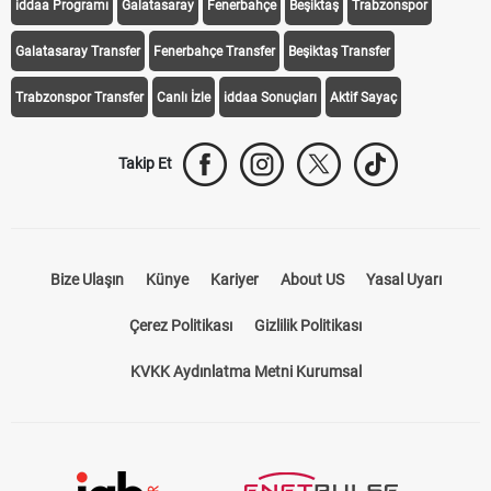
iddaa Programı
Galatasaray
Fenerbahçe
Beşiktaş
Trabzonspor
Galatasaray Transfer
Fenerbahçe Transfer
Beşiktaş Transfer
Trabzonspor Transfer
Canlı İzle
iddaa Sonuçları
Aktif Sayaç
Takip Et
Bize Ulaşın
Künye
Kariyer
About US
Yasal Uyarı
Çerez Politikası
Gizlilik Politikası
KVKK Aydınlatma Metni Kurumsal