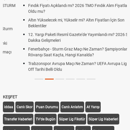
Fındık Fiyatı Açıklandı mı? 2026 TMO Fındık Alım Fiyatları Belli
Oldu mu?
Altın Yükselecek mi, Yükselir mi? Altın Fiyatları İçin Son
Beklentiler
12. Yargı Paketi Resmî Gazete'de Yayımlandı mı? 2026 Son
Dakika Gelişmeleri
Fenerbahçe - Sturm Graz Maçı Ne Zaman? Şampiyonlar Ligi
Rövanşı Saat Kaçta, Hangi Kanalda?
Trabzonspor Avrupa Maçı Ne Zaman? UEFA Avrupa Ligi Play-
Off Tarihi Belli Oldu
KEŞFET
iddaa
Canlı Skor
Puan Durumu
Canlı Anlatım
At Yarışı
Transfer Haberleri
TV'de Bugün
Süper Lig Fikstür
Süper Lig Haberleri