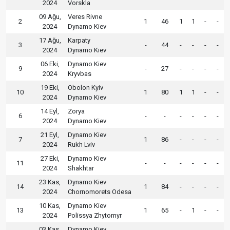
2024
Vorskla
09 Ağu,
Veres Rivne
2
1
46
1
1
-
-
2024
Dynamo Kiev
17 Ağu,
Karpaty
3
-
44
-
-
-
-
2024
Dynamo Kiev
06 Eki,
Dynamo Kiev
9
-
27
-
-
-
-
2024
Kryvbas
19 Eki,
Obolon Kyiv
10
1
80
1
1
-
-
2024
Dynamo Kiev
14 Eyl,
Zorya
6
-
-
-
-
-
-
2024
Dynamo Kiev
21 Eyl,
Dynamo Kiev
7
1
86
-
-
-
-
2024
Rukh Lviv
27 Eki,
Dynamo Kiev
11
-
-
-
-
-
-
2024
Shakhtar
23 Kas,
Dynamo Kiev
14
1
84
-
-
-
-
2024
Chornomorets Odesa
10 Kas,
Dynamo Kiev
13
1
65
-
1
-
-
2024
Polissya Zhytomyr
03 Kas,
Dynamo Kiev