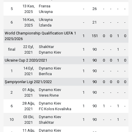
13 Kas,
Fransa
5
-
26
-
-
-
-
2025
Ukrayna
16 Kas,
Ukrayna
6
-
21
-
-
-
-
2025
İzlanda
World Championship Qualification UEFA 1
1
151
0
0
1
0
2025/2026
22 Eyl,
Shakhtar
final
1
90
-
-
1
-
2021
Dynamo Kiev
Ukraine Cup 2 2020/2021
1
90
0
0
1
0
14 Eyl,
Dynamo Kiev
1
1
90
-
-
-
-
2021
Benfica
Şampiyonlar Ligi 2021/2022
1
90
0
0
0
0
01 Ağu,
Dynamo Kiev
2
1
90
-
-
-
-
2021
Veres Rivne
28 Ağu,
Dynamo Kiev
6
1
90
1
-
1
-
2021
FC Kolos Kovalivka
03 Eki,
Dynamo Kiev
10
1
90
-
-
1
-
2021
Shakhtar
11 Ağu,
Dynamo Kiev