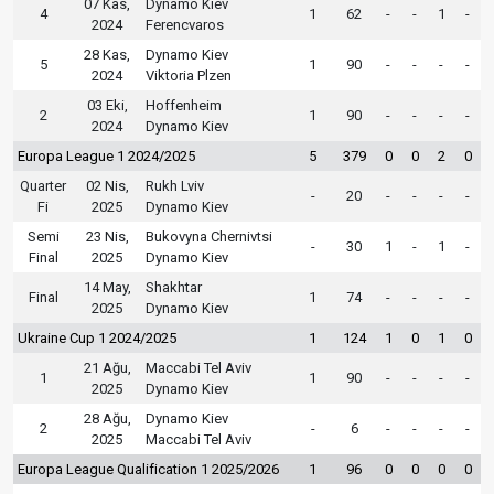
07 Kas,
Dynamo Kiev
4
1
62
-
-
1
-
2024
Ferencvaros
28 Kas,
Dynamo Kiev
5
1
90
-
-
-
-
2024
Viktoria Plzen
03 Eki,
Hoffenheim
2
1
90
-
-
-
-
2024
Dynamo Kiev
Europa League 1 2024/2025
5
379
0
0
2
0
Quarter
02 Nis,
Rukh Lviv
-
20
-
-
-
-
Fi
2025
Dynamo Kiev
Semi
23 Nis,
Bukovyna Chernivtsi
-
30
1
-
1
-
Final
2025
Dynamo Kiev
14 May,
Shakhtar
Final
1
74
-
-
-
-
2025
Dynamo Kiev
Ukraine Cup 1 2024/2025
1
124
1
0
1
0
21 Ağu,
Maccabi Tel Aviv
1
1
90
-
-
-
-
2025
Dynamo Kiev
28 Ağu,
Dynamo Kiev
2
-
6
-
-
-
-
2025
Maccabi Tel Aviv
Europa League Qualification 1 2025/2026
1
96
0
0
0
0