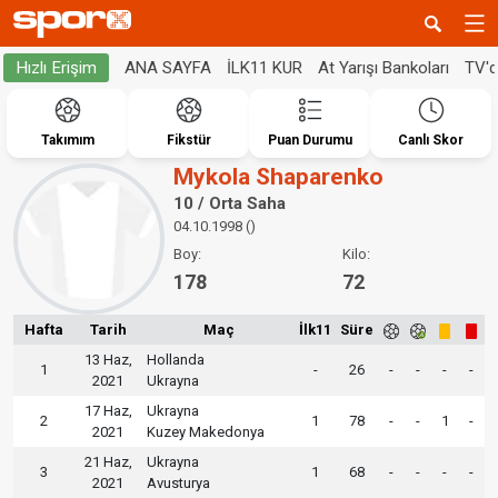
ANA SAYFA
İLK11 KUR
At Yarışı Bankoları
TV'
Hızlı Erişim
Takımım
Fikstür
Puan Durumu
Canlı Skor
Mykola Shaparenko
10 / Orta Saha
04.10.1998 ()
Boy:
Kilo:
178
72
Hafta
Tarih
Maç
İlk11
Süre
13 Haz,
Hollanda
1
-
26
-
-
-
-
2021
Ukrayna
17 Haz,
Ukrayna
2
1
78
-
-
1
-
2021
Kuzey Makedonya
21 Haz,
Ukrayna
3
1
68
-
-
-
-
2021
Avusturya