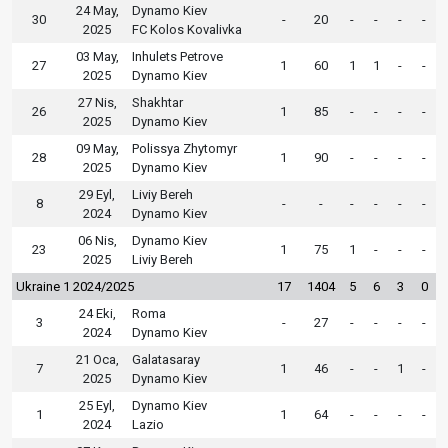
24 May,
Dynamo Kiev
30
-
20
-
-
-
-
2025
FC Kolos Kovalivka
03 May,
Inhulets Petrove
27
1
60
1
1
-
-
2025
Dynamo Kiev
27 Nis,
Shakhtar
26
1
85
-
-
-
-
2025
Dynamo Kiev
09 May,
Polissya Zhytomyr
28
1
90
-
-
-
-
2025
Dynamo Kiev
29 Eyl,
Liviy Bereh
8
-
-
-
-
-
-
2024
Dynamo Kiev
06 Nis,
Dynamo Kiev
23
1
75
1
-
-
-
2025
Liviy Bereh
Ukraine 1 2024/2025
17
1404
5
6
3
0
24 Eki,
Roma
3
-
27
-
-
-
-
2024
Dynamo Kiev
21 Oca,
Galatasaray
7
1
46
-
-
1
-
2025
Dynamo Kiev
25 Eyl,
Dynamo Kiev
1
1
64
-
-
-
-
2024
Lazio