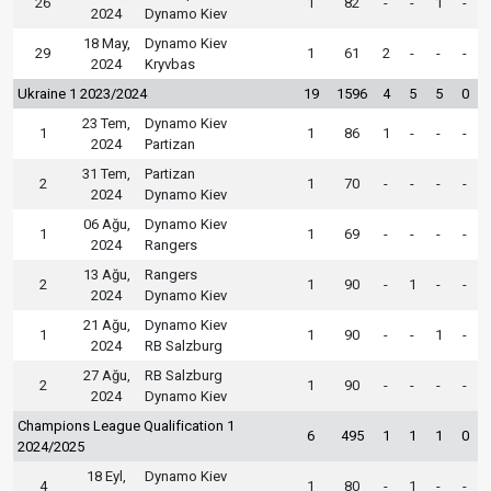
26
1
82
-
-
1
-
2024
Dynamo Kiev
18 May,
Dynamo Kiev
29
1
61
2
-
-
-
2024
Kryvbas
Ukraine 1 2023/2024
19
1596
4
5
5
0
23 Tem,
Dynamo Kiev
1
1
86
1
-
-
-
2024
Partizan
31 Tem,
Partizan
2
1
70
-
-
-
-
2024
Dynamo Kiev
06 Ağu,
Dynamo Kiev
1
1
69
-
-
-
-
2024
Rangers
13 Ağu,
Rangers
2
1
90
-
1
-
-
2024
Dynamo Kiev
21 Ağu,
Dynamo Kiev
1
1
90
-
-
1
-
2024
RB Salzburg
27 Ağu,
RB Salzburg
2
1
90
-
-
-
-
2024
Dynamo Kiev
Champions League Qualification 1
6
495
1
1
1
0
2024/2025
18 Eyl,
Dynamo Kiev
4
1
80
-
1
-
-