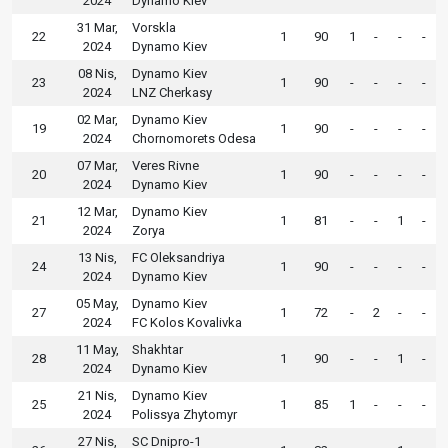
2024
Dynamo Kiev
31 Mar,
Vorskla
22
1
90
1
-
-
-
2024
Dynamo Kiev
08 Nis,
Dynamo Kiev
23
1
90
-
-
-
-
2024
LNZ Cherkasy
02 Mar,
Dynamo Kiev
19
1
90
-
-
-
-
2024
Chornomorets Odesa
07 Mar,
Veres Rivne
20
1
90
-
-
-
-
2024
Dynamo Kiev
12 Mar,
Dynamo Kiev
21
1
81
-
-
1
-
2024
Zorya
13 Nis,
FC Oleksandriya
24
1
90
-
-
-
-
2024
Dynamo Kiev
05 May,
Dynamo Kiev
27
1
72
-
2
-
-
2024
FC Kolos Kovalivka
11 May,
Shakhtar
28
1
90
-
-
1
-
2024
Dynamo Kiev
21 Nis,
Dynamo Kiev
25
1
85
1
-
-
-
2024
Polissya Zhytomyr
27 Nis,
SC Dnipro-1