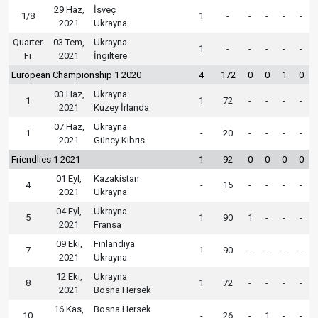
29 Haz,
İsveç
1/8
1
-
-
-
-
-
2021
Ukrayna
Quarter
03 Tem,
Ukrayna
1
-
-
-
-
-
Fi
2021
İngiltere
European Championship 1 2020
4
172
0
0
1
0
03 Haz,
Ukrayna
1
1
72
-
-
-
-
2021
Kuzey İrlanda
07 Haz,
Ukrayna
1
-
20
-
-
-
-
2021
Güney Kıbrıs
Friendlies 1 2021
1
92
0
0
0
0
01 Eyl,
Kazakistan
4
-
15
-
-
-
-
2021
Ukrayna
04 Eyl,
Ukrayna
5
1
90
1
-
-
-
2021
Fransa
09 Eki,
Finlandiya
7
1
90
-
-
-
-
2021
Ukrayna
12 Eki,
Ukrayna
8
1
72
-
-
-
-
2021
Bosna Hersek
16 Kas,
Bosna Hersek
10
-
26
-
1
-
-