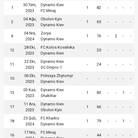
30 Tem,
Dynamo Kiev
1
1
82
-
-
-
-
2023
FC Minaj
04 Ağu,
Obolon Kyiv
2
1
65
-
-
-
-
2023
Dynamo Kiev
04 Nis,
Zorya
6
1
76
-
2
-
-
2024
Dynamo Kiev
28 Eki,
FC Kolos Kovalivka
12
-
20
-
-
-
-
2023
Dynamo Kiev
22 Eki,
Dynamo Kiev
11
-
24
-
-
-
-
2023
SC Dnipro-1
06 Eki,
Polissya Zhytomyr
10
-
-
-
-
-
-
2023
Dynamo Kiev
03 Kas,
Dynamo Kiev
13
1
83
-
-
1
-
2023
Shakhtar
11 Ara,
Dynamo Kiev
17
1
66
-
-
-
-
2023
Obolon Kyiv
25 Şub,
FC Kharkiv
18
1
79
-
-
1
-
2024
Dynamo Kiev
17 Nis,
FC Minaj
16
-
44
-
-
-
-