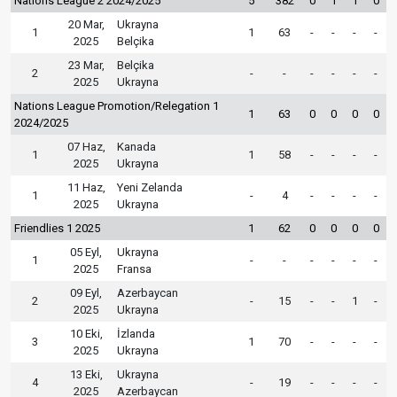
Nations League 2 2024/2025
5
382
0
1
1
0
20 Mar,
Ukrayna
1
1
63
-
-
-
-
2025
Belçika
23 Mar,
Belçika
2
-
-
-
-
-
-
2025
Ukrayna
Nations League Promotion/Relegation 1
1
63
0
0
0
0
2024/2025
07 Haz,
Kanada
1
1
58
-
-
-
-
2025
Ukrayna
11 Haz,
Yeni Zelanda
1
-
4
-
-
-
-
2025
Ukrayna
Friendlies 1 2025
1
62
0
0
0
0
05 Eyl,
Ukrayna
1
-
-
-
-
-
-
2025
Fransa
09 Eyl,
Azerbaycan
2
-
15
-
-
1
-
2025
Ukrayna
10 Eki,
İzlanda
3
1
70
-
-
-
-
2025
Ukrayna
13 Eki,
Ukrayna
4
-
19
-
-
-
-
2025
Azerbaycan