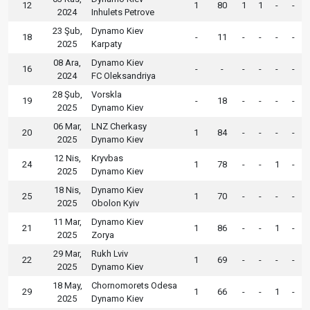
12
1
80
1
1
-
-
2024
Inhulets Petrove
23 Şub,
Dynamo Kiev
18
-
11
-
-
-
-
2025
Karpaty
08 Ara,
Dynamo Kiev
16
-
-
-
-
-
-
2024
FC Oleksandriya
28 Şub,
Vorskla
19
-
18
-
-
-
-
2025
Dynamo Kiev
06 Mar,
LNZ Cherkasy
20
1
84
-
-
-
-
2025
Dynamo Kiev
12 Nis,
Kryvbas
24
1
78
-
-
1
-
2025
Dynamo Kiev
18 Nis,
Dynamo Kiev
25
1
70
-
-
-
-
2025
Obolon Kyiv
11 Mar,
Dynamo Kiev
21
1
86
-
-
1
-
2025
Zorya
29 Mar,
Rukh Lviv
22
1
69
-
-
-
-
2025
Dynamo Kiev
18 May,
Chornomorets Odesa
29
1
66
-
-
1
-
2025
Dynamo Kiev