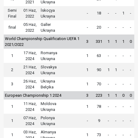
2021
Ukrayna
Semi
01 Haz,
İskoçya
-
18
-
-
1
-
Final
2022
Ukrayna
05 Haz,
Galler
final
-
20
-
-
-
-
2022
Ukrayna
World Championship Qualification UEFA 1
3
331
1
1
1
0
2021/2022
17 Haz,
Romanya
1
1
63
-
-
-
-
2024
Ukrayna
21 Haz,
Slovakya
2
1
90
1
1
-
-
2024
Ukrayna
26 Haz,
Ukrayna
3
1
70
-
-
-
-
2024
Belçika
European Championship 1 2024
3
223
1
1
0
0
11 Haz,
Moldova
1
1
78
-
-
-
-
2024
Ukrayna
07 Haz,
Polonya
1
-
9
-
-
-
-
2024
Ukrayna
03 Haz,
Almanya
1
1
73
-
-
-
-
2024
Ukrayna