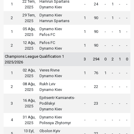
22 Tem,
Hamrun Spartans
1
-
24
-
1
-
-
2025
Dynamo Kiev
29 Tem,
Dynamo Kiev
2
1
90
-
1
-
-
2025
Hamrun Spartans
05 Ağu,
Dynamo Kiev
1
1
90
-
-
1
-
2025
Pafos FC
12 Ağu,
Pafos FC
2
1
90
-
-
-
-
2025
Dynamo Kiev
Champions League Qualification 1
3
294
0
2
1
0
2025/2026
02 Ağu,
Veres Rivne
1
1
76
1
-
-
-
2025
Dynamo Kiev
08 Ağu,
Rukh Lviv
2
-
22
-
-
-
-
2025
Dynamo Kiev
Epitsentr Kamianets-
16 Ağu,
3
Podilskyi
-
23
-
-
-
-
2025
Dynamo Kiev
31 Ağu,
Dynamo Kiev
4
-
-
-
-
-
-
2025
Polissya Zhytomyr
13 Eyl,
Obolon Kyiv
5
-
22
-
-
-
-