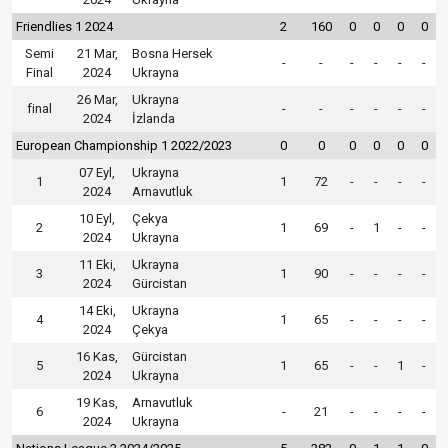
Friendlies 1 2024
2
160
0
0
0
0
Semi
21 Mar,
Bosna Hersek
-
-
-
-
-
-
Final
2024
Ukrayna
26 Mar,
Ukrayna
final
-
-
-
-
-
-
2024
İzlanda
European Championship 1 2022/2023
0
0
0
0
0
0
07 Eyl,
Ukrayna
1
1
72
-
-
-
-
2024
Arnavutluk
10 Eyl,
Çekya
2
1
69
-
1
-
-
2024
Ukrayna
11 Eki,
Ukrayna
3
1
90
-
-
-
-
2024
Gürcistan
14 Eki,
Ukrayna
4
1
65
-
-
-
-
2024
Çekya
16 Kas,
Gürcistan
5
1
65
-
-
1
-
2024
Ukrayna
19 Kas,
Arnavutluk
6
-
21
-
-
-
-
2024
Ukrayna