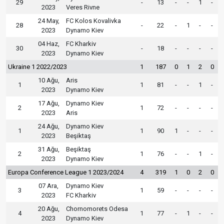
29
-
13
-
-
1
-
2023
Veres Rivne
24 May,
FC Kolos Kovalivka
28
-
22
-
1
-
-
2023
Dynamo Kiev
04 Haz,
FC Kharkiv
30
-
18
-
-
-
-
2023
Dynamo Kiev
Ukraine 1 2022/2023
1
187
0
1
2
0
10 Ağu,
Aris
1
1
81
-
-
1
-
2023
Dynamo Kiev
17 Ağu,
Dynamo Kiev
2
1
72
-
-
-
-
2023
Aris
24 Ağu,
Dynamo Kiev
1
1
90
1
-
-
-
2023
Beşiktaş
31 Ağu,
Beşiktaş
2
1
76
-
-
1
-
2023
Dynamo Kiev
Europa Conference League 1 2023/2024
4
319
1
0
2
0
07 Ara,
Dynamo Kiev
3
1
59
-
-
-
-
2023
FC Kharkiv
20 Ağu,
Chornomorets Odesa
4
1
77
-
1
-
-
2023
Dynamo Kiev