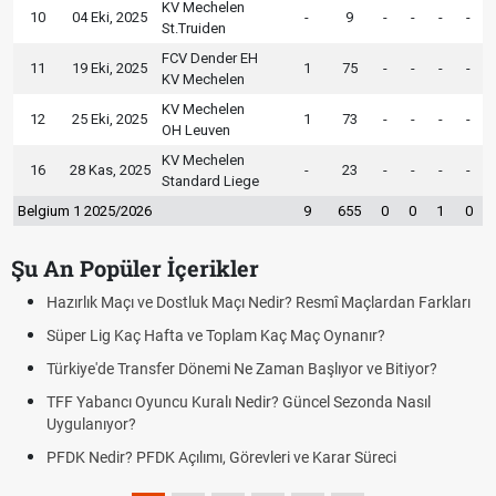
KV Mechelen
10
04 Eki, 2025
-
9
-
-
-
-
St.Truiden
FCV Dender EH
11
19 Eki, 2025
1
75
-
-
-
-
KV Mechelen
KV Mechelen
12
25 Eki, 2025
1
73
-
-
-
-
OH Leuven
KV Mechelen
16
28 Kas, 2025
-
23
-
-
-
-
Standard Liege
Belgium 1 2025/2026
9
655
0
0
1
0
Şu An Popüler İçerikler
Hazırlık Maçı ve Dostluk Maçı Nedir? Resmî Maçlardan Farkları
Süper Lig Kaç Hafta ve Toplam Kaç Maç Oynanır?
Türkiye'de Transfer Dönemi Ne Zaman Başlıyor ve Bitiyor?
TFF Yabancı Oyuncu Kuralı Nedir? Güncel Sezonda Nasıl
Uygulanıyor?
PFDK Nedir? PFDK Açılımı, Görevleri ve Karar Süreci