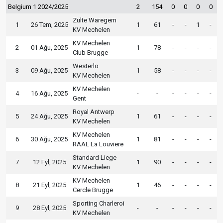
Belgium 1 2024/2025
2
154
0
0
0
0
Zulte Waregem
1
26 Tem, 2025
1
61
-
-
1
-
KV Mechelen
KV Mechelen
2
01 Ağu, 2025
1
78
-
-
-
-
Club Brugge
Westerlo
3
09 Ağu, 2025
1
58
-
-
-
-
KV Mechelen
KV Mechelen
4
16 Ağu, 2025
-
-
-
-
-
-
Gent
Royal Antwerp
5
24 Ağu, 2025
1
61
-
-
-
-
KV Mechelen
KV Mechelen
6
30 Ağu, 2025
1
81
-
-
-
-
RAAL La Louviere
Standard Liege
7
12 Eyl, 2025
1
90
-
-
-
-
KV Mechelen
KV Mechelen
8
21 Eyl, 2025
1
46
-
-
-
-
Cercle Brugge
Sporting Charleroi
9
28 Eyl, 2025
-
-
-
-
-
-
KV Mechelen