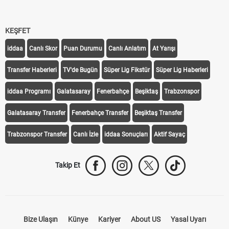
KEŞFET
iddaa
Canlı Skor
Puan Durumu
Canlı Anlatım
At Yarışı
Transfer Haberleri
TV'de Bugün
Süper Lig Fikstür
Süper Lig Haberleri
iddaa Programı
Galatasaray
Fenerbahçe
Beşiktaş
Trabzonspor
Galatasaray Transfer
Fenerbahçe Transfer
Beşiktaş Transfer
Trabzonspor Transfer
Canlı İzle
iddaa Sonuçları
Aktif Sayaç
Takip Et
Bize Ulaşın
Künye
Kariyer
About US
Yasal Uyarı