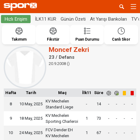
İLK11 KUR
Günün Özeti
At Yarışı Bankoları
TV'
Hızlı Erişim
Takımım
Fikstür
Puan Durumu
Canlı Skor
Moncef Zekri
23 / Defans
20.9.2008 ()
Hafta
Tarih
Maç
İlk11
Süre
KV Mechelen
8
10 May, 2025
-
14
-
-
-
-
Standard Liege
KV Mechelen
9
18 May, 2025
1
73
-
-
-
-
Sporting Charleroi
FCV Dender EH
10
24 May, 2025
1
67
-
-
-
-
KV Mechelen