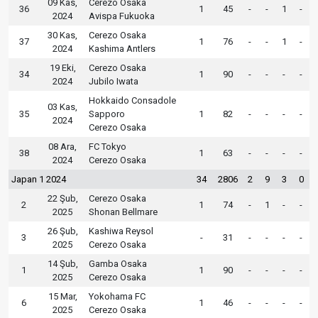
09 Kas,
Cerezo Osaka
36
1
45
-
-
1
-
2024
Avispa Fukuoka
30 Kas,
Cerezo Osaka
37
1
76
-
-
1
-
2024
Kashima Antlers
19 Eki,
Cerezo Osaka
34
1
90
-
-
-
-
2024
Jubilo Iwata
Hokkaido Consadole
03 Kas,
35
Sapporo
1
82
-
-
-
-
2024
Cerezo Osaka
08 Ara,
FC Tokyo
38
1
63
-
-
-
-
2024
Cerezo Osaka
Japan 1 2024
34
2806
2
9
3
0
22 Şub,
Cerezo Osaka
2
1
74
-
1
-
-
2025
Shonan Bellmare
26 Şub,
Kashiwa Reysol
3
-
31
-
-
-
-
2025
Cerezo Osaka
14 Şub,
Gamba Osaka
1
1
90
-
-
-
-
2025
Cerezo Osaka
15 Mar,
Yokohama FC
6
1
46
-
-
-
-
2025
Cerezo Osaka