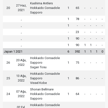
Kashima Antlers
27 Haz,
20
Hokkaido Consadole
1
65
-
-
-
-
2021
Sapporo
,
1
78
-
-
-
-
,
1
-
-
-
-
-
,
-
23
-
-
-
-
,
1
90
-
-
-
-
,
1
90
1
1
-
-
Japan 1 2021
6
392
1
1
1
0
Hokkaido Consadole
20 Ağu,
26
Sapporo
1
75
-
-
-
-
2022
Sagan Tosu
Hokkaido Consadole
13 Ağu,
25
Sapporo
1
86
-
-
-
-
2022
Vissel Kobe
Shonan Bellmare
07 Ağu,
24
Hokkaido Consadole
1
64
-
-
-
-
2022
Sapporo
Hokkaido Consadole
02 Eyl,