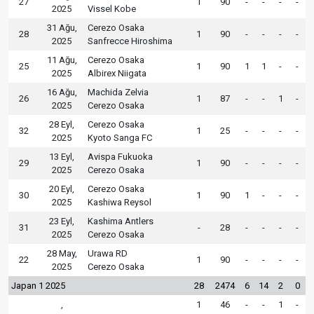
27
1
90
-
-
-
-
2025
Vissel Kobe
31 Ağu,
Cerezo Osaka
28
1
90
-
-
-
-
2025
Sanfrecce Hiroshima
11 Ağu,
Cerezo Osaka
25
1
90
1
1
-
-
2025
Albirex Niigata
16 Ağu,
Machida Zelvia
26
1
87
-
-
1
-
2025
Cerezo Osaka
28 Eyl,
Cerezo Osaka
32
1
25
-
-
-
-
2025
Kyoto Sanga FC
13 Eyl,
Avispa Fukuoka
29
1
90
-
-
-
-
2025
Cerezo Osaka
20 Eyl,
Cerezo Osaka
30
1
90
1
-
-
-
2025
Kashiwa Reysol
23 Eyl,
Kashima Antlers
31
-
28
-
-
-
-
2025
Cerezo Osaka
28 May,
Urawa RD
22
1
90
-
-
-
-
2025
Cerezo Osaka
Japan 1 2025
28
2474
6
14
2
0
,
1
46
-
-
1
-