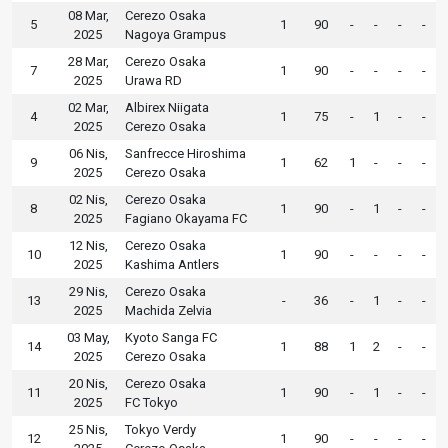
08 Mar,
Cerezo Osaka
5
1
90
-
-
-
-
2025
Nagoya Grampus
28 Mar,
Cerezo Osaka
7
1
90
-
-
-
-
2025
Urawa RD
02 Mar,
Albirex Niigata
4
1
75
-
1
-
-
2025
Cerezo Osaka
06 Nis,
Sanfrecce Hiroshima
9
1
62
1
-
-
-
2025
Cerezo Osaka
02 Nis,
Cerezo Osaka
8
1
90
-
1
-
-
2025
Fagiano Okayama FC
12 Nis,
Cerezo Osaka
10
1
90
-
-
-
-
2025
Kashima Antlers
29 Nis,
Cerezo Osaka
13
-
36
-
1
-
-
2025
Machida Zelvia
03 May,
Kyoto Sanga FC
14
1
88
1
2
-
-
2025
Cerezo Osaka
20 Nis,
Cerezo Osaka
11
1
90
-
1
-
-
2025
FC Tokyo
25 Nis,
Tokyo Verdy
12
1
90
-
-
-
-