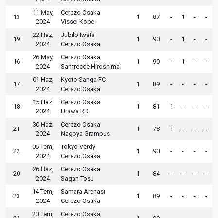
11 May,
Cerezo Osaka
13
1
87
-
1
-
-
2024
Vissel Kobe
22 Haz,
Jubilo Iwata
19
1
90
-
1
-
-
2024
Cerezo Osaka
26 May,
Cerezo Osaka
16
1
90
-
1
-
-
2024
Sanfrecce Hiroshima
01 Haz,
Kyoto Sanga FC
17
1
89
-
-
-
-
2024
Cerezo Osaka
15 Haz,
Cerezo Osaka
18
1
81
1
-
-
-
2024
Urawa RD
30 Haz,
Cerezo Osaka
21
1
78
1
-
-
-
2024
Nagoya Grampus
06 Tem,
Tokyo Verdy
22
1
90
-
-
-
-
2024
Cerezo Osaka
26 Haz,
Cerezo Osaka
20
1
84
-
-
-
-
2024
Sagan Tosu
14 Tem,
Samara Arenası
23
1
89
-
-
-
-
2024
Cerezo Osaka
20 Tem,
Cerezo Osaka