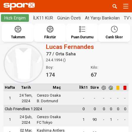
İLK11 KUR
Günün Özeti
At Yarışı Bankoları
TV'
Hızlı Erişim
Takımım
Fikstür
Puan Durumu
Canlı Skor
Lucas Fernandes
77 / Orta Saha
24.4.1994 ()
Boy:
Kilo:
174
67
Hafta
Tarih
Maç
İlk11
Süre
24 Tem,
Cerezo Osaka
1
-
-
-
-
-
-
2024
B. Dortmund
Club Friendlies 1 2024
0
0
0
0
0
0
24 Şub,
Cerezo Osaka
1
1
90
-
1
-
-
2024
FC Tokyo
02 Mar,
Kashima Antlers