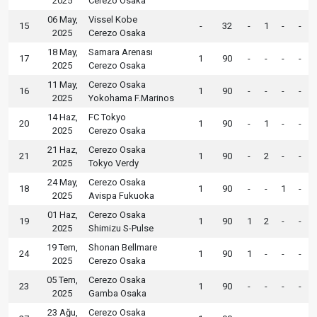
2025
Cerezo Osaka
06 May,
Vissel Kobe
15
-
32
-
1
-
-
2025
Cerezo Osaka
18 May,
Samara Arenası
17
1
90
-
-
-
-
2025
Cerezo Osaka
11 May,
Cerezo Osaka
16
1
90
-
-
-
-
2025
Yokohama F.Marinos
14 Haz,
FC Tokyo
20
1
90
-
1
-
-
2025
Cerezo Osaka
21 Haz,
Cerezo Osaka
21
1
90
-
2
-
-
2025
Tokyo Verdy
24 May,
Cerezo Osaka
18
1
90
-
-
1
-
2025
Avispa Fukuoka
01 Haz,
Cerezo Osaka
19
1
90
1
2
-
-
2025
Shimizu S-Pulse
19 Tem,
Shonan Bellmare
24
1
90
1
-
-
-
2025
Cerezo Osaka
05 Tem,
Cerezo Osaka
23
1
90
-
-
-
-
2025
Gamba Osaka
23 Ağu,
Cerezo Osaka