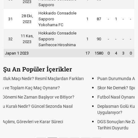
2023
Sapporo
Hokkaido Consadole
28 Eki,
31
Sapporo
1
87
-
1
-
-
2023
Yokohama FC
Hokkaido Consadole
11 Kas,
32
Sapporo
1
90
-
-
-
-
2023
Sanfrecce Hiroshima
Japan 1 2023
17
1580
0
4
3
0
Şu An Popüler İçerikler
Puan Durumunda AG, OM ve Diğer Kısaltmalar Ne Anlama Gelir?
Skor Ne Demek? Sporda Skor ve Sonuç Kavramları
Futbol Nasıl Oynanır? Temel Futbol Kuralları
Deplasman Golü Kuralı Nedir? Hangi Organizasyonlarda
Uygulanıyor?
DGS Sonuçları Ne Zaman Açıklanacak 2026? ÖSYM Sonuç
Tarihini Duyurdu