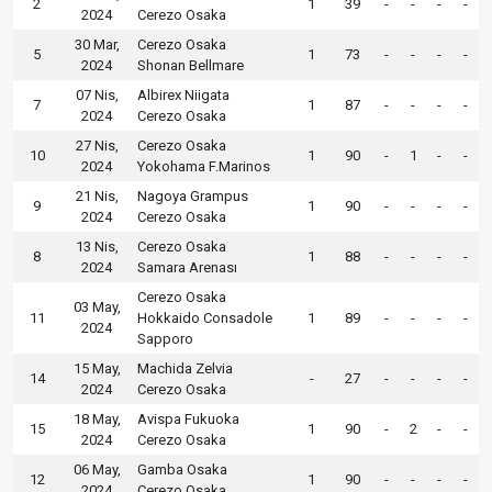
2
1
39
-
-
-
-
2024
Cerezo Osaka
30 Mar,
Cerezo Osaka
5
1
73
-
-
-
-
2024
Shonan Bellmare
07 Nis,
Albirex Niigata
7
1
87
-
-
-
-
2024
Cerezo Osaka
27 Nis,
Cerezo Osaka
10
1
90
-
1
-
-
2024
Yokohama F.Marinos
21 Nis,
Nagoya Grampus
9
1
90
-
-
-
-
2024
Cerezo Osaka
13 Nis,
Cerezo Osaka
8
1
88
-
-
-
-
2024
Samara Arenası
Cerezo Osaka
03 May,
11
Hokkaido Consadole
1
89
-
-
-
-
2024
Sapporo
15 May,
Machida Zelvia
14
-
27
-
-
-
-
2024
Cerezo Osaka
18 May,
Avispa Fukuoka
15
1
90
-
2
-
-
2024
Cerezo Osaka
06 May,
Gamba Osaka
12
1
90
-
-
-
-
2024
Cerezo Osaka