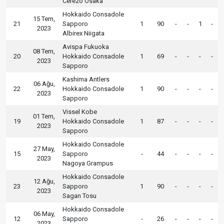
Cerezo Osaka
Hokkaido Consadole
15 Tem,
21
Sapporo
1
90
-
-
1
-
2023
Albirex Niigata
Avispa Fukuoka
08 Tem,
20
Hokkaido Consadole
1
69
-
-
-
-
2023
Sapporo
Kashima Antlers
06 Ağu,
22
Hokkaido Consadole
1
90
-
-
-
-
2023
Sapporo
Vissel Kobe
01 Tem,
19
Hokkaido Consadole
1
87
-
-
-
-
2023
Sapporo
Hokkaido Consadole
27 May,
15
Sapporo
-
44
-
-
-
-
2023
Nagoya Grampus
Hokkaido Consadole
12 Ağu,
23
Sapporo
1
90
-
-
-
-
2023
Sagan Tosu
Hokkaido Consadole
06 May,
12
Sapporo
-
26
-
-
-
-
2023