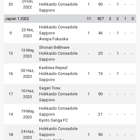
29 Eki,
33
Hokkaido Consadole
1
90
-
1
-
-
2022
Sapporo
Japan 1 2022
11
927
2
2
1
0
Hokkaido Consadole
23 Nis,
9
Sapporo
1
46
-
1
-
-
2023
Avispa Fukuoka
Shonan Bellmare
13 May,
13
Hokkaido Consadole
-
20
-
1
-
-
2023
Sapporo
Kashiwa Reysol
03 Haz,
16
Hokkaido Consadole
1
74
-
1
-
-
2023
Sapporo
Sagan Tosu
10 Haz,
17
Hokkaido Consadole
1
90
-
-
-
-
2023
Sapporo
Hokkaido Consadole
19 May,
14
Sapporo
-
21
-
-
-
-
2023
Kyoto Sanga FC
Hokkaido Consadole
24 Haz,
18
Sapporo
1
90
-
-
-
-
2023