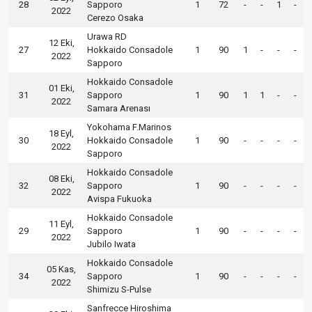
28
Sapporo
1
72
-
-
1
-
2022
Cerezo Osaka
Urawa RD
12 Eki,
27
Hokkaido Consadole
1
90
1
-
-
-
2022
Sapporo
Hokkaido Consadole
01 Eki,
31
Sapporo
1
90
1
1
-
-
2022
Samara Arenası
Yokohama F.Marinos
18 Eyl,
30
Hokkaido Consadole
1
90
-
-
-
-
2022
Sapporo
Hokkaido Consadole
08 Eki,
32
Sapporo
1
90
-
-
-
-
2022
Avispa Fukuoka
Hokkaido Consadole
11 Eyl,
29
Sapporo
1
90
-
-
-
-
2022
Jubilo Iwata
Hokkaido Consadole
05 Kas,
34
Sapporo
1
90
-
-
-
-
2022
Shimizu S-Pulse
Sanfrecce Hiroshima