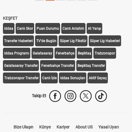
KEŞFET
iddaa
Canlı Skor
Puan Durumu
Canlı Anlatım
At Yarışı
Transfer Haberleri
TV'de Bugün
Süper Lig Fikstür
Süper Lig Haberleri
iddaa Programı
Galatasaray
Fenerbahçe
Beşiktaş
Trabzonspor
Galatasaray Transfer
Fenerbahçe Transfer
Beşiktaş Transfer
Trabzonspor Transfer
Canlı İzle
iddaa Sonuçları
Aktif Sayaç
Takip Et
Bize Ulaşın
Künye
Kariyer
About US
Yasal Uyarı