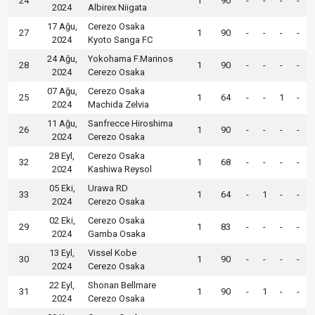
24
1
90
-
-
-
-
2024
Albirex Niigata
17 Ağu,
Cerezo Osaka
27
1
90
-
-
-
-
2024
Kyoto Sanga FC
24 Ağu,
Yokohama F.Marinos
28
1
90
-
-
-
-
2024
Cerezo Osaka
07 Ağu,
Cerezo Osaka
25
1
64
-
-
1
-
2024
Machida Zelvia
11 Ağu,
Sanfrecce Hiroshima
26
1
90
-
-
-
-
2024
Cerezo Osaka
28 Eyl,
Cerezo Osaka
32
1
68
-
-
-
-
2024
Kashiwa Reysol
05 Eki,
Urawa RD
33
1
64
-
1
-
-
2024
Cerezo Osaka
02 Eki,
Cerezo Osaka
29
1
83
-
-
-
-
2024
Gamba Osaka
13 Eyl,
Vissel Kobe
30
1
90
-
-
-
-
2024
Cerezo Osaka
22 Eyl,
Shonan Bellmare
31
1
90
-
1
-
-
2024
Cerezo Osaka