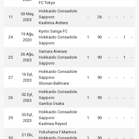
FC Tokyo
Hokkaido Consadole
03 May,
11
Sapporo
-
26
-
-
-
-
2023
Kashima Antlers
Kyoto Sanga FC
19 Ağu,
24
Hokkaido Consadole
1
90
-
-
1
-
2023
Sapporo
Samara Arenası
26 Ağu,
25
Hokkaido Consadole
1
90
-
-
1
-
2023
Sapporo
Hokkaido Consadole
16 Eyl,
27
Sapporo
1
90
-
-
-
-
2023
Shonan Bellmare
Hokkaido Consadole
02 Eyl,
26
Sapporo
1
90
-
-
-
-
2023
Gamba Osaka
Hokkaido Consadole
30 Eyl,
29
Sapporo
1
90
-
-
-
-
2023
Kashiwa Reysol
Yokohama F.Marinos
21 Eki,
30
Hokkaido Consadole
1
90
-
-
-
-