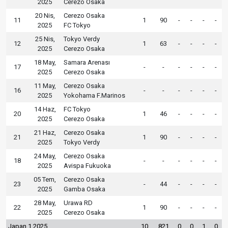
2025
Cerezo Osaka
20 Nis,
Cerezo Osaka
11
1
90
-
-
-
-
2025
FC Tokyo
25 Nis,
Tokyo Verdy
12
1
63
-
-
-
-
2025
Cerezo Osaka
18 May,
Samara Arenası
17
-
-
-
-
-
-
2025
Cerezo Osaka
11 May,
Cerezo Osaka
16
-
-
-
-
-
-
2025
Yokohama F.Marinos
14 Haz,
FC Tokyo
20
1
46
-
-
-
-
2025
Cerezo Osaka
21 Haz,
Cerezo Osaka
21
1
90
-
-
-
-
2025
Tokyo Verdy
24 May,
Cerezo Osaka
18
-
-
-
-
-
-
2025
Avispa Fukuoka
05 Tem,
Cerezo Osaka
23
-
44
-
-
-
-
2025
Gamba Osaka
28 May,
Urawa RD
22
1
90
-
-
-
-
2025
Cerezo Osaka
Japan 1 2025
10
821
0
0
1
0