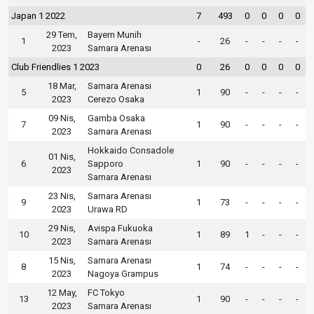
Japan 1 2022
7
493
0
0
0
0
29 Tem,
Bayern Munih
1
-
26
-
-
-
-
2023
Samara Arenası
Club Friendlies 1 2023
0
26
0
0
0
0
18 Mar,
Samara Arenası
5
1
90
-
-
-
-
2023
Cerezo Osaka
09 Nis,
Gamba Osaka
7
1
90
-
-
-
-
2023
Samara Arenası
Hokkaido Consadole
01 Nis,
6
Sapporo
1
90
-
-
-
-
2023
Samara Arenası
23 Nis,
Samara Arenası
9
1
73
-
-
-
-
2023
Urawa RD
29 Nis,
Avispa Fukuoka
10
1
89
1
-
-
-
2023
Samara Arenası
15 Nis,
Samara Arenası
8
1
74
-
-
-
-
2023
Nagoya Grampus
12 May,
FC Tokyo
13
1
90
-
-
-
-
2023
Samara Arenası