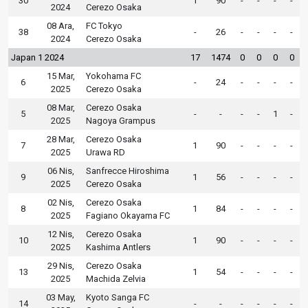
30
1
90
-
-
-
-
2024
Cerezo Osaka
08 Ara,
FC Tokyo
38
-
26
-
-
-
-
2024
Cerezo Osaka
Japan 1 2024
17
1474
0
0
0
0
15 Mar,
Yokohama FC
6
-
24
-
-
-
-
2025
Cerezo Osaka
08 Mar,
Cerezo Osaka
5
-
-
-
-
1
-
2025
Nagoya Grampus
28 Mar,
Cerezo Osaka
7
1
90
-
-
-
-
2025
Urawa RD
06 Nis,
Sanfrecce Hiroshima
9
1
56
-
-
-
-
2025
Cerezo Osaka
02 Nis,
Cerezo Osaka
8
1
84
-
-
-
-
2025
Fagiano Okayama FC
12 Nis,
Cerezo Osaka
10
1
90
-
-
-
-
2025
Kashima Antlers
29 Nis,
Cerezo Osaka
13
1
54
-
-
-
-
2025
Machida Zelvia
03 May,
Kyoto Sanga FC
14
-
-
-
-
-
-