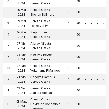
2
1
76
-
-
-
-
2024
Cerezo Osaka
30 Mar,
Cerezo Osaka
5
1
90
-
-
-
-
2024
Shonan Bellmare
09 Mar,
Cerezo Osaka
3
1
90
-
-
-
-
2024
Tokyo Verdy
16 Mar,
Sagan Tosu
4
1
90
-
-
-
-
2024
Cerezo Osaka
07 Nis,
Albirex Niigata
7
1
90
-
-
-
-
2024
Cerezo Osaka
03 Nis,
Kashiwa Reysol
6
1
90
-
-
-
-
2024
Cerezo Osaka
27 Nis,
Cerezo Osaka
10
1
90
-
-
-
-
2024
Yokohama F.Marinos
21 Nis,
Nagoya Grampus
9
1
90
-
-
-
-
2024
Cerezo Osaka
13 Nis,
Cerezo Osaka
8
1
90
-
-
-
-
2024
Samara Arenası
Cerezo Osaka
03 May,
11
Hokkaido Consadole
1
90
-
-
-
-
2024
Sapporo