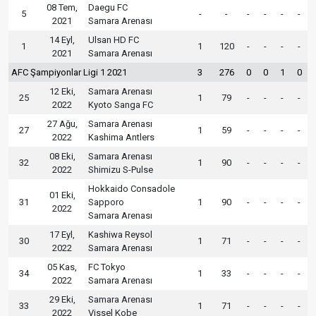
08 Tem,
Daegu FC
5
-
-
-
-
-
-
2021
Samara Arenası
14 Eyl,
Ulsan HD FC
1
1
120
-
-
-
-
2021
Samara Arenası
AFC Şampiyonlar Ligi 1 2021
3
276
0
0
1
0
12 Eki,
Samara Arenası
25
1
79
-
-
-
-
2022
Kyoto Sanga FC
27 Ağu,
Samara Arenası
27
1
59
-
-
-
-
2022
Kashima Antlers
08 Eki,
Samara Arenası
32
1
90
-
-
-
-
2022
Shimizu S-Pulse
Hokkaido Consadole
01 Eki,
31
Sapporo
1
90
-
-
-
-
2022
Samara Arenası
17 Eyl,
Kashiwa Reysol
30
1
71
-
-
-
-
2022
Samara Arenası
05 Kas,
FC Tokyo
34
1
33
-
-
-
-
2022
Samara Arenası
29 Eki,
Samara Arenası
33
1
71
-
-
-
-
2022
Vissel Kobe