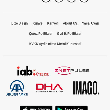
Takip Et
Bize Ulaşın
Künye
Kariyer
About US
Yasal Uyarı
Çerez Politikası
Gizlilik Politikası
KVKK Aydınlatma Metni Kurumsal