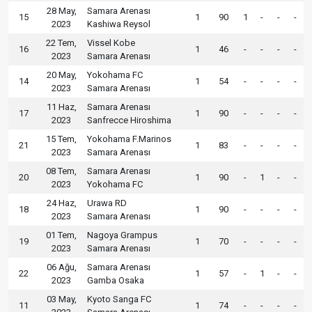
28 May,
Samara Arenası
15
1
90
1
-
-
-
2023
Kashiwa Reysol
22 Tem,
Vissel Kobe
16
1
46
-
-
-
-
2023
Samara Arenası
20 May,
Yokohama FC
14
1
54
-
-
-
-
2023
Samara Arenası
11 Haz,
Samara Arenası
17
1
90
-
-
-
-
2023
Sanfrecce Hiroshima
15 Tem,
Yokohama F.Marinos
21
1
83
-
-
-
-
2023
Samara Arenası
08 Tem,
Samara Arenası
20
1
90
-
1
-
-
2023
Yokohama FC
24 Haz,
Urawa RD
18
1
90
-
-
-
-
2023
Samara Arenası
01 Tem,
Nagoya Grampus
19
1
70
-
-
-
-
2023
Samara Arenası
06 Ağu,
Samara Arenası
22
1
57
-
1
-
-
2023
Gamba Osaka
03 May,
Kyoto Sanga FC
11
1
74
-
-
-
-