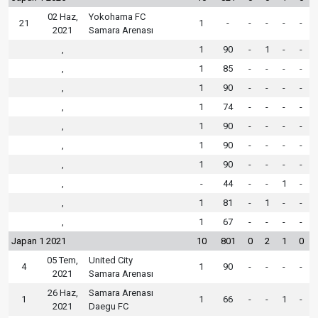
02 Haz,
Yokohama FC
21
1
-
-
-
-
-
2021
Samara Arenası
,
1
90
-
1
-
-
,
1
85
-
-
-
-
,
1
90
-
-
-
-
,
1
74
-
-
-
-
,
1
90
-
-
-
-
,
1
90
-
-
-
-
,
1
90
-
-
-
-
,
-
44
-
-
1
-
,
1
81
-
1
-
-
,
1
67
-
-
-
-
Japan 1 2021
10
801
0
2
1
0
05 Tem,
United City
4
1
90
-
-
-
-
2021
Samara Arenası
26 Haz,
Samara Arenası
1
1
66
-
-
1
-
2021
Daegu FC