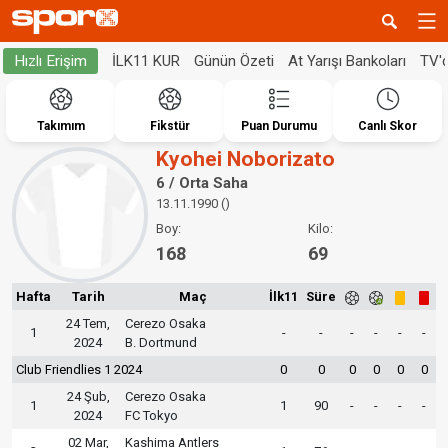
İLK11 KUR
Günün Özeti
At Yarışı Bankoları
TV'
Hızlı Erişim
Takımım
Fikstür
Puan Durumu
Canlı Skor
Kyohei Noborizato
6 / Orta Saha
13.11.1990 ()
Boy:
Kilo:
168
69
Hafta
Tarih
Maç
İlk11
Süre
24 Tem,
Cerezo Osaka
1
-
-
-
-
-
-
2024
B. Dortmund
Club Friendlies 1 2024
0
0
0
0
0
0
24 Şub,
Cerezo Osaka
1
1
90
-
-
-
-
2024
FC Tokyo
02 Mar,
Kashima Antlers