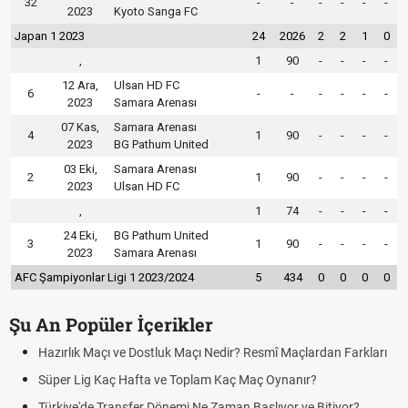
32
-
-
-
-
-
-
2023
Kyoto Sanga FC
Japan 1 2023
24
2026
2
2
1
0
,
1
90
-
-
-
-
12 Ara,
Ulsan HD FC
6
-
-
-
-
-
-
2023
Samara Arenası
07 Kas,
Samara Arenası
4
1
90
-
-
-
-
2023
BG Pathum United
03 Eki,
Samara Arenası
2
1
90
-
-
-
-
2023
Ulsan HD FC
,
1
74
-
-
-
-
24 Eki,
BG Pathum United
3
1
90
-
-
-
-
2023
Samara Arenası
AFC Şampiyonlar Ligi 1 2023/2024
5
434
0
0
0
0
Şu An Popüler İçerikler
çı Nedir? Resmî Maçlardan Farkları
Puan Durumunda AG, OM ve Diğ
plam Kaç Maç Oynanır?
Skor Ne Demek? Sporda Skor v
Ne Zaman Başlıyor ve Bitiyor?
Futbol Nasıl Oynanır? Temel Fut