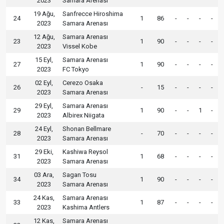
2023
Samara Arenası
19 Ağu,
Sanfrecce Hiroshima
24
1
86
-
-
-
-
2023
Samara Arenası
12 Ağu,
Samara Arenası
23
1
90
-
-
-
-
2023
Vissel Kobe
15 Eyl,
Samara Arenası
27
1
90
-
-
-
-
2023
FC Tokyo
02 Eyl,
Cerezo Osaka
26
-
15
-
-
-
-
2023
Samara Arenası
29 Eyl,
Samara Arenası
29
1
90
-
-
1
-
2023
Albirex Niigata
24 Eyl,
Shonan Bellmare
28
-
70
-
-
-
-
2023
Samara Arenası
29 Eki,
Kashiwa Reysol
31
1
68
-
-
-
-
2023
Samara Arenası
03 Ara,
Sagan Tosu
34
1
90
-
-
-
-
2023
Samara Arenası
24 Kas,
Samara Arenası
33
1
87
-
-
-
-
2023
Kashima Antlers
12 Kas,
Samara Arenası