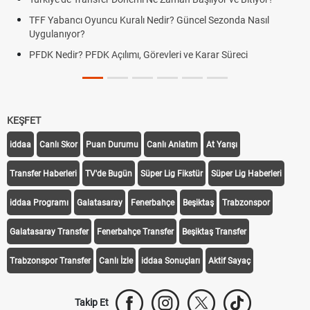
Nedir? Güncel Sezonda Nasıl
Deplasman Golü Kuralı Nedir?
Uygulanıyor?
örevleri ve Karar Süreci
DGS Sonuçları Ne Zaman Açık
Tarihini Duyurdu
KEŞFET
iddaa
Canlı Skor
Puan Durumu
Canlı Anlatım
At Yarışı
Transfer Haberleri
TV'de Bugün
Süper Lig Fikstür
Süper Lig Haberleri
iddaa Programı
Galatasaray
Fenerbahçe
Beşiktaş
Trabzonspor
Galatasaray Transfer
Fenerbahçe Transfer
Beşiktaş Transfer
Trabzonspor Transfer
Canlı İzle
iddaa Sonuçları
Aktif Sayaç