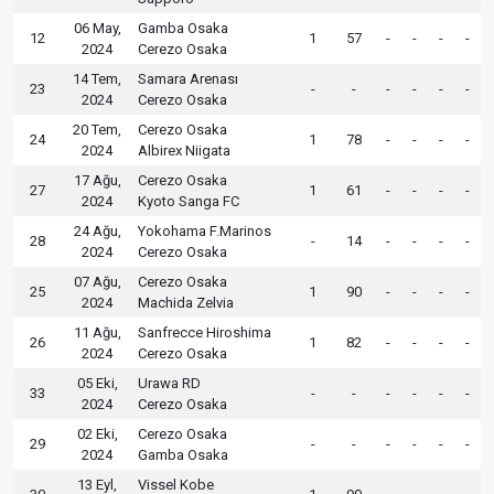
06 May,
Gamba Osaka
12
1
57
-
-
-
-
2024
Cerezo Osaka
14 Tem,
Samara Arenası
23
-
-
-
-
-
-
2024
Cerezo Osaka
20 Tem,
Cerezo Osaka
24
1
78
-
-
-
-
2024
Albirex Niigata
17 Ağu,
Cerezo Osaka
27
1
61
-
-
-
-
2024
Kyoto Sanga FC
24 Ağu,
Yokohama F.Marinos
28
-
14
-
-
-
-
2024
Cerezo Osaka
07 Ağu,
Cerezo Osaka
25
1
90
-
-
-
-
2024
Machida Zelvia
11 Ağu,
Sanfrecce Hiroshima
26
1
82
-
-
-
-
2024
Cerezo Osaka
05 Eki,
Urawa RD
33
-
-
-
-
-
-
2024
Cerezo Osaka
02 Eki,
Cerezo Osaka
29
-
-
-
-
-
-
2024
Gamba Osaka
13 Eyl,
Vissel Kobe