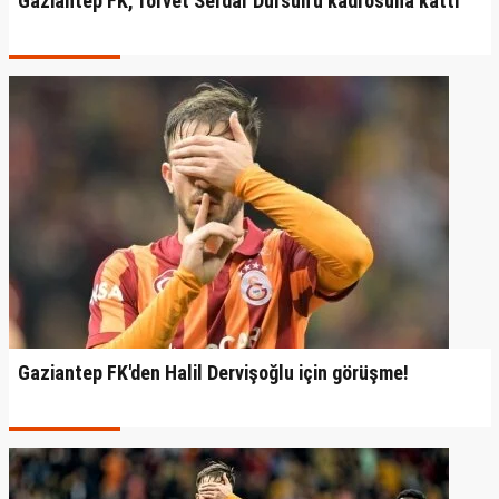
Gaziantep FK, forvet Serdar Dursun'u kadrosuna kattı
Gaziantep FK'den Halil Dervişoğlu için görüşme!