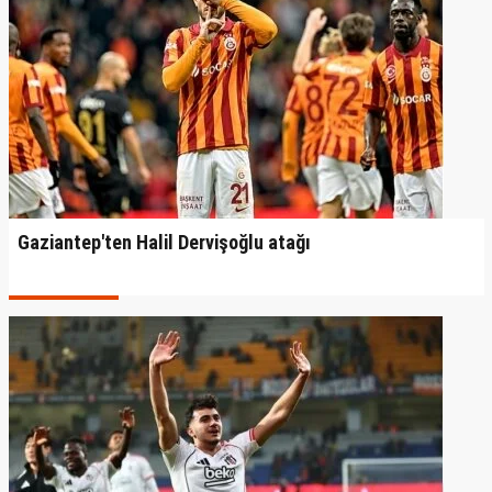
Gaziantep'ten Halil Dervişoğlu atağı