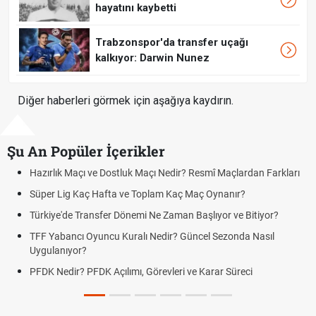
hayatını kaybetti
Trabzonspor'da transfer uçağı
kalkıyor: Darwin Nunez
Diğer haberleri görmek için aşağıya kaydırın.
Şu An Popüler İçerikler
 Farkları
Puan Durumunda AG, OM ve Diğer Kısaltmalar Ne Anlama
Skor Ne Demek? Sporda Skor ve Sonuç Kavramları
yor?
Futbol Nasıl Oynanır? Temel Futbol Kuralları
sıl
Deplasman Golü Kuralı Nedir? Hangi Organizasyonlarda
Uygulanıyor?
DGS Sonuçları Ne Zaman Açıklanacak 2026? ÖSYM Son
Tarihini Duyurdu