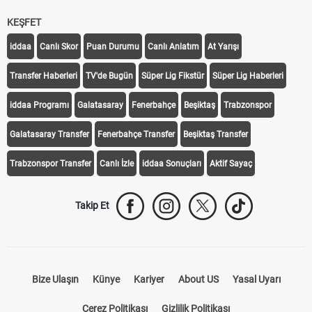
KEŞFET
iddaa
Canlı Skor
Puan Durumu
Canlı Anlatım
At Yarışı
Transfer Haberleri
TV'de Bugün
Süper Lig Fikstür
Süper Lig Haberleri
iddaa Programı
Galatasaray
Fenerbahçe
Beşiktaş
Trabzonspor
Galatasaray Transfer
Fenerbahçe Transfer
Beşiktaş Transfer
Trabzonspor Transfer
Canlı İzle
iddaa Sonuçları
Aktif Sayaç
Takip Et
Bize Ulaşın
Künye
Kariyer
About US
Yasal Uyarı