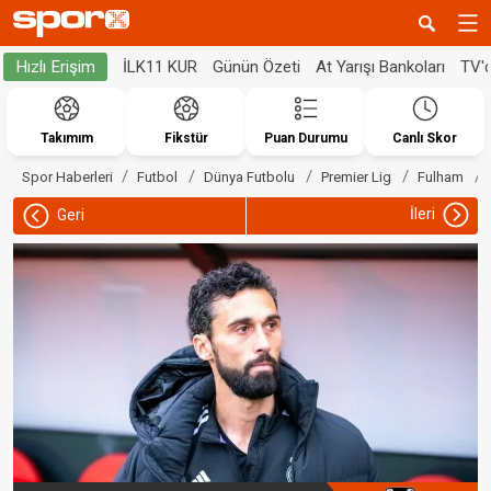
İLK11 KUR
Günün Özeti
At Yarışı Bankoları
TV'
Hızlı Erişim
Takımım
Fikstür
Puan Durumu
Canlı Skor
Spor Haberleri
Futbol
Dünya Futbolu
Premier Lig
Fulham
İleri
Geri