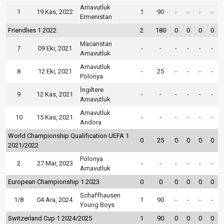
Arnavutluk
1
19 Kas, 2022
1
90
-
-
-
-
Ermenistan
Friendlies 1 2022
2
180
0
0
0
0
Macaristan
7
09 Eki, 2021
-
-
-
-
-
-
Arnavutluk
Arnavutluk
8
12 Eki, 2021
-
25
-
-
-
-
Polonya
İngiltere
9
12 Kas, 2021
-
-
-
-
-
-
Arnavutluk
Arnavutluk
10
15 Kas, 2021
-
-
-
-
-
-
Andora
World Championship Qualification UEFA 1
0
25
0
0
0
0
2021/2022
Polonya
2
27 Mar, 2023
-
-
-
-
-
-
Arnavutluk
European Championship 1 2023
0
0
0
0
0
0
Schaffhausen
1/8
04 Ara, 2024
1
90
-
-
-
-
Young Boys
Switzerland Cup 1 2024/2025
1
90
0
0
0
0