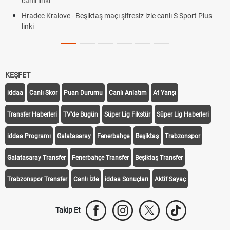
canlı linki
Hradec Kralove - Beşiktaş maçı şifresiz izle canlı S Sport Plus
linki
KEŞFET
iddaa
Canlı Skor
Puan Durumu
Canlı Anlatım
At Yarışı
Transfer Haberleri
TV'de Bugün
Süper Lig Fikstür
Süper Lig Haberleri
iddaa Programı
Galatasaray
Fenerbahçe
Beşiktaş
Trabzonspor
Galatasaray Transfer
Fenerbahçe Transfer
Beşiktaş Transfer
Trabzonspor Transfer
Canlı İzle
iddaa Sonuçları
Aktif Sayaç
Takip Et