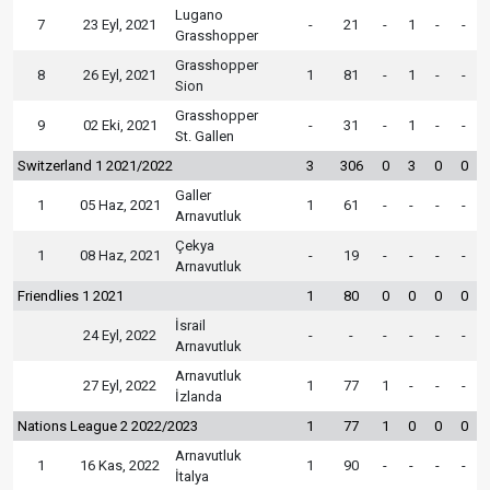
Lugano
7
23 Eyl, 2021
-
21
-
1
-
-
Grasshopper
Grasshopper
8
26 Eyl, 2021
1
81
-
1
-
-
Sion
Grasshopper
9
02 Eki, 2021
-
31
-
1
-
-
St. Gallen
Switzerland 1 2021/2022
3
306
0
3
0
0
Galler
1
05 Haz, 2021
1
61
-
-
-
-
Arnavutluk
Çekya
1
08 Haz, 2021
-
19
-
-
-
-
Arnavutluk
Friendlies 1 2021
1
80
0
0
0
0
İsrail
24 Eyl, 2022
-
-
-
-
-
-
Arnavutluk
Arnavutluk
27 Eyl, 2022
1
77
1
-
-
-
İzlanda
Nations League 2 2022/2023
1
77
1
0
0
0
Arnavutluk
1
16 Kas, 2022
1
90
-
-
-
-
İtalya