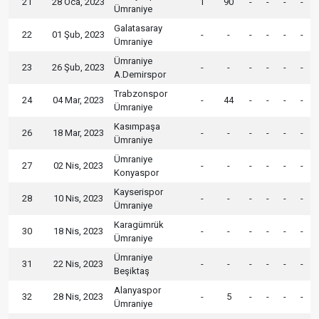
21
28 Oca, 2023
1
90
-
-
-
-
Ümraniye
Galatasaray
22
01 Şub, 2023
-
-
-
-
-
-
Ümraniye
Ümraniye
23
26 Şub, 2023
-
-
-
-
-
-
A.Demirspor
Trabzonspor
24
04 Mar, 2023
-
44
-
-
-
-
Ümraniye
Kasımpaşa
26
18 Mar, 2023
-
-
-
-
-
-
Ümraniye
Ümraniye
27
02 Nis, 2023
-
-
-
-
-
-
Konyaspor
Kayserispor
28
10 Nis, 2023
-
-
-
-
-
-
Ümraniye
Karagümrük
30
18 Nis, 2023
-
-
-
-
-
-
Ümraniye
Ümraniye
31
22 Nis, 2023
-
-
-
-
-
-
Beşiktaş
Alanyaspor
32
28 Nis, 2023
-
5
-
-
-
-
Ümraniye