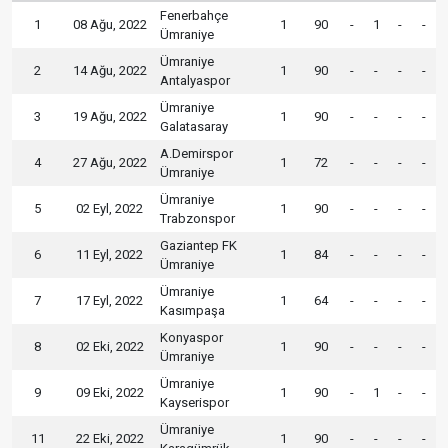
Fenerbahçe
1
08 Ağu, 2022
1
90
-
1
-
-
Ümraniye
Ümraniye
2
14 Ağu, 2022
1
90
-
-
-
-
Antalyaspor
Ümraniye
3
19 Ağu, 2022
1
90
-
-
-
-
Galatasaray
A.Demirspor
4
27 Ağu, 2022
1
72
-
-
-
-
Ümraniye
Ümraniye
5
02 Eyl, 2022
1
90
-
-
-
-
Trabzonspor
Gaziantep FK
6
11 Eyl, 2022
1
84
-
-
-
-
Ümraniye
Ümraniye
7
17 Eyl, 2022
1
64
-
-
-
-
Kasımpaşa
Konyaspor
8
02 Eki, 2022
1
90
-
-
-
-
Ümraniye
Ümraniye
9
09 Eki, 2022
1
90
-
1
-
-
Kayserispor
Ümraniye
11
22 Eki, 2022
1
90
-
-
-
-