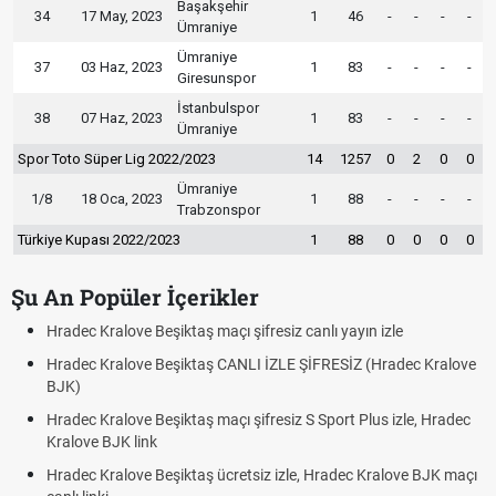
Başakşehir
34
17 May, 2023
1
46
-
-
-
-
Ümraniye
Ümraniye
37
03 Haz, 2023
1
83
-
-
-
-
Giresunspor
İstanbulspor
38
07 Haz, 2023
1
83
-
-
-
-
Ümraniye
Spor Toto Süper Lig 2022/2023
14
1257
0
2
0
0
Ümraniye
1/8
18 Oca, 2023
1
88
-
-
-
-
Trabzonspor
Türkiye Kupası 2022/2023
1
88
0
0
0
0
Şu An Popüler İçerikler
Hradec Kralove Beşiktaş maçı şifresiz canlı yayın izle
Hradec Kralove Beşiktaş CANLI İZLE ŞİFRESİZ (Hradec Kralove
BJK)
Hradec Kralove Beşiktaş maçı şifresiz S Sport Plus izle, Hradec
Kralove BJK link
Hradec Kralove Beşiktaş ücretsiz izle, Hradec Kralove BJK maçı