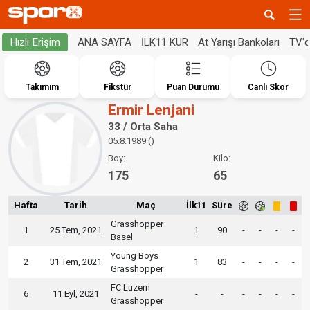
ANA SAYFA
İLK11 KUR
At Yarışı Bankoları
TV'
Hızlı Erişim
Takımım
Fikstür
Puan Durumu
Canlı Skor
Ermir Lenjani
33 / Orta Saha
05.8.1989 ()
Boy:
Kilo:
175
65
Hafta
Tarih
Maç
İlk11
Süre
Grasshopper
1
25 Tem, 2021
1
90
-
-
-
-
Basel
Young Boys
2
31 Tem, 2021
1
83
-
-
-
-
Grasshopper
FC Luzern
6
11 Eyl, 2021
-
-
-
-
-
-
Grasshopper