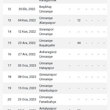
Karagümrük
Beşiktaş
12
30 Eki, 2022
-
-
-
-
-
-
Ümraniye
Ümraniye
13
04 Kas, 2022
-
12
-
-
-
-
Alanyaspor
Sivasspor
14
12 Kas, 2022
-
-
-
-
-
-
Ümraniye
Ümraniye
15
23 Ara, 2022
-
44
-
-
-
-
Başakşehir
Ankaragücü
16
27 Ara, 2022
-
-
-
-
-
-
Ümraniye
Ümraniye
17
03 Oca, 2023
-
-
-
-
-
-
Hatayspor
Giresunspor
18
08 Oca, 2023
-
-
-
-
-
-
Ümraniye
Ümraniye
19
15 Oca, 2023
-
-
-
-
-
-
İstanbulspor
Ümraniye
20
23 Oca, 2023
-
-
-
-
-
-
Fenerbahçe
Antalyaspor