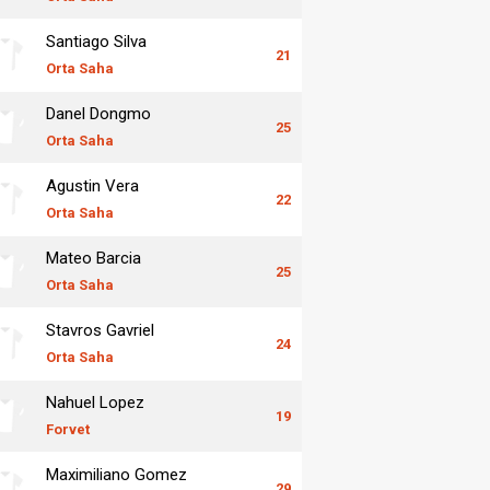
Santiago Silva
21
Orta Saha
Danel Dongmo
25
Orta Saha
Agustin Vera
22
Orta Saha
Mateo Barcia
25
Orta Saha
Stavros Gavriel
24
Orta Saha
Nahuel Lopez
19
Forvet
Maximiliano Gomez
29