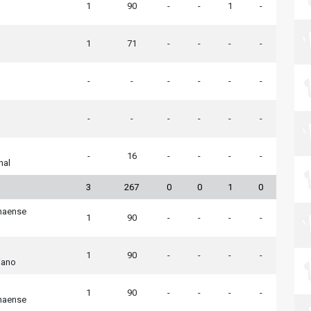
1
90
-
-
1
-
1
71
-
-
-
-
-
-
-
-
-
-
-
-
-
-
-
-
-
16
-
-
-
-
nal
3
267
0
0
1
0
anaense
1
90
-
-
-
-
1
90
-
-
-
-
iano
1
90
-
-
-
-
anaense