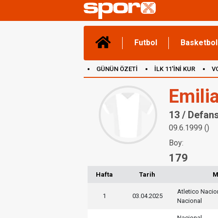
Futbol
Basketbol
GÜNÜN ÖZETİ
İLK 11'İNİ KUR
V
(YENİ) OYUNLAR
CANLI ANLATIM
Emili
13 / Defan
09.6.1999 ()
Boy:
179
Hafta
Tarih
M
Atletico Nacio
1
03.04.2025
Nacional
Nacional