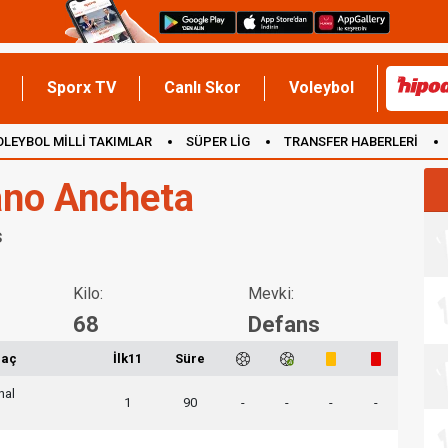
Sporx TV
Canlı Skor
Voleybol
OLEYBOL MİLLİ TAKIMLAR
SÜPER LİG
TRANSFER HABERLERİ
İNGİLTERE
ano Ancheta
s
Kilo:
Mevki:
68
Defans
aç
İlk11
Süre
nal
1
90
-
-
-
-