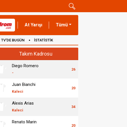
At Yarışı
Tümü
TV'DE BUGÜN
İSTATİSTİK
Takım Kadrosu
Diego Romero
26
-
Juan Bianchi
20
Kaleci
Alexis Arias
34
Kaleci
Renato Marin
20