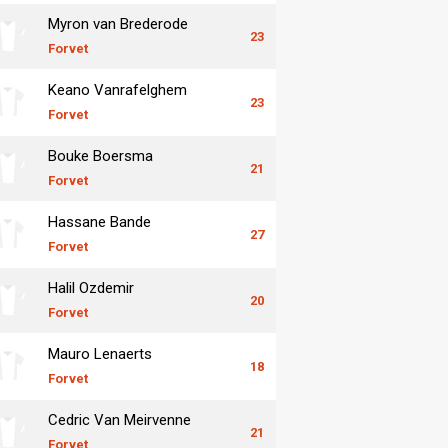
Myron van Brederode
23
Forvet
Keano Vanrafelghem
23
Forvet
Bouke Boersma
21
Forvet
Hassane Bande
27
Forvet
Halil Ozdemir
20
Forvet
Mauro Lenaerts
18
Forvet
Cedric Van Meirvenne
21
Forvet