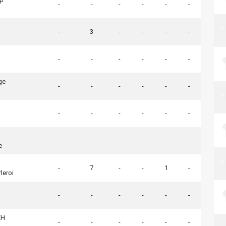
-
-
-
-
-
-
-
3
-
-
-
-
-
-
-
-
-
-
ge
-
-
-
-
-
-
-
-
-
-
-
-
-
-
-
-
-
-
e
-
7
-
-
1
-
leroi
-
-
-
-
-
-
EH
-
-
-
-
-
-