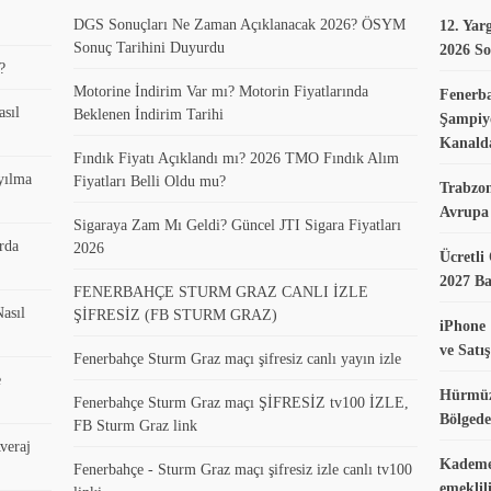
DGS Sonuçları Ne Zaman Açıklanacak 2026? ÖSYM
12. Yar
Sonuç Tarihini Duyurdu
2026 So
?
Motorine İndirim Var mı? Motorin Fiyatlarında
Fenerb
asıl
Beklenen İndirim Tarihi
Şampiyo
Kanald
Fındık Fiyatı Açıklandı mı? 2026 TMO Fındık Alım
yılma
Fiyatları Belli Oldu mu?
Trabzo
Avrupa 
Sigaraya Zam Mı Geldi? Güncel JTI Sigara Fiyatları
rda
2026
Ücretli
2027 B
FENERBAHÇE STURM GRAZ CANLI İZLE
asıl
ŞİFRESİZ (FB STURM GRAZ)
iPhone 
ve Satış
Fenerbahçe Sturm Graz maçı şifresiz canlı yayın izle
e
Hürmüz
Fenerbahçe Sturm Graz maçı ŞİFRESİZ tv100 İZLE,
Bölgede
FB Sturm Graz link
veraj
Kademel
Fenerbahçe - Sturm Graz maçı şifresiz izle canlı tv100
emeklil