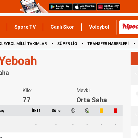
Sporx TV
Canlı Skor
Voleybol
OLEYBOL MİLLİ TAKIMLAR
SÜPER LİG
TRANSFER HABERLERİ
İNGİLTERE
 Yeboah
Saha
Kilo:
Mevki:
77
Orta Saha
aç
İlk11
Süre
-
-
-
-
-
-
rp