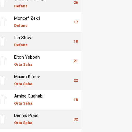
26
Defans
Moncef Zekri
17
Defans
Ian Struyf
18
Defans
Elton Yeboah
21
Orta Saha
Maxim Kireev
22
Orta Saha
Amine Ouahabi
18
Orta Saha
Dennis Praet
32
Orta Saha