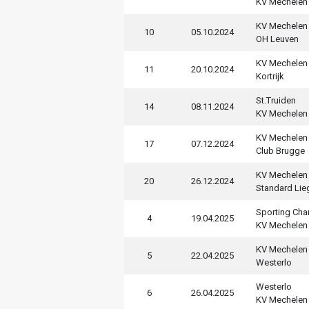
KV Mechelen
KV Mechelen
10
05.10.2024
OH Leuven
KV Mechelen
11
20.10.2024
Kortrijk
St.Truiden
14
08.11.2024
KV Mechelen
KV Mechelen
17
07.12.2024
Club Brugge
KV Mechelen
20
26.12.2024
Standard Lie
Sporting Char
4
19.04.2025
KV Mechelen
KV Mechelen
5
22.04.2025
Westerlo
Westerlo
6
26.04.2025
KV Mechelen