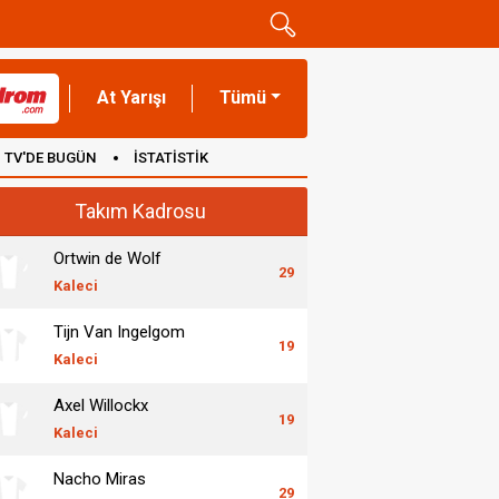
At Yarışı
Tümü
TV'DE BUGÜN
İSTATİSTİK
Takım Kadrosu
Ortwin de Wolf
29
Kaleci
Tijn Van Ingelgom
19
Kaleci
Axel Willockx
19
Kaleci
Nacho Miras
29