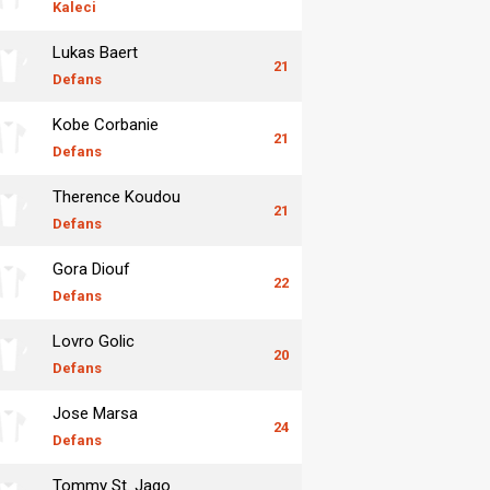
Kaleci
Lukas Baert
21
Defans
Kobe Corbanie
21
Defans
Therence Koudou
21
Defans
Gora Diouf
22
Defans
Lovro Golic
20
Defans
Jose Marsa
24
Defans
Tommy St. Jago