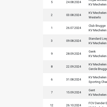
5
24.08.2024
KV Mechelen
KV Mechelen
2
03.08.2024
Westerlo
Club Brugge
1
26.07.2024
KV Mechelen
Standard Lie
3
09.08.2024
KV Mechelen
Genk
9
28.09.2024
KV Mechelen
KV Mechelen
8
22.09.2024
Cercle Brugg
KV Mechelen
6
31.08.2024
Sporting Char
Gent
7
15.09.2024
KV Mechelen
FCV Dender 
12
26.10.2024