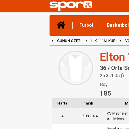
Futbol
Basketbol
GÜNÜN ÖZETİ
İLK 11'İNİ KUR
V
(YENİ) OYUNLAR
CANLI ANLATIM
Elton
36 / Orta 
25.3.2005 ()
Boy:
185
Hafta
Tarih
M
KV Mechelen
4
17.08.2024
Anderlecht
Royal Antwe