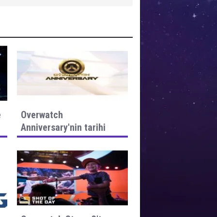
e
Overwatch
Anniversary'nin tarihi
belli oldu!