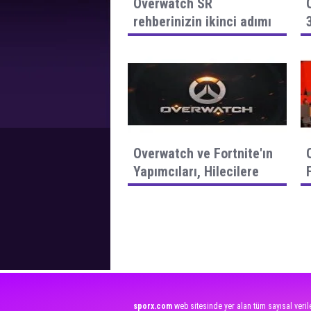
Overwatch SR
rehberinizin ikinci adımı
burada!
Overwatch ve Fortnite'ın
Yapımcıları, Hilecilere
Karşı Savaş Açtı !
sporx.com
web sitesinde yer alan tüm sayısal verile