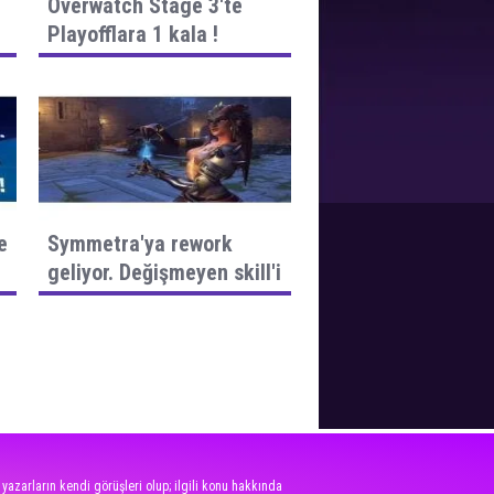
Overwatch Stage 3'te
Playofflara 1 kala !
e
Symmetra'ya rework
geliyor. Değişmeyen skill'i
yok
 yazarların kendi görüşleri olup; ilgili konu hakkında