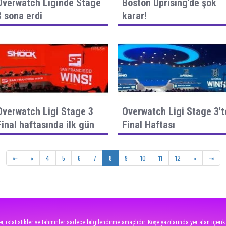
Overwatch Liginde Stage
Boston Uprising'de şok
3 sona erdi
karar!
Overwatch Ligi Stage 3
Overwatch Ligi Stage 3't
Final haftasında ilk gün
Final Haftası
heyecanı!
⇤
«
4
5
6
7
8
9
10
11
12
»
⇥
r, istatistikler ve tahminler sadece bilgilendirme amaçlıdır. Köşe yazılarında yer alan içerik