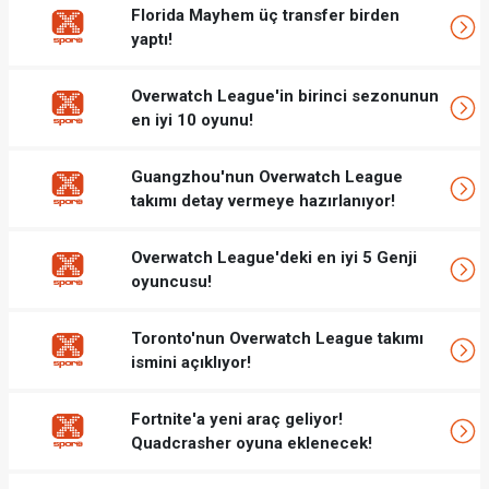
Florida Mayhem üç transfer birden
yaptı!
Overwatch League'in birinci sezonunun
en iyi 10 oyunu!
Guangzhou'nun Overwatch League
takımı detay vermeye hazırlanıyor!
Overwatch League'deki en iyi 5 Genji
oyuncusu!
Toronto'nun Overwatch League takımı
ismini açıklıyor!
Fortnite'a yeni araç geliyor!
Quadcrasher oyuna eklenecek!