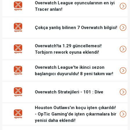
Overwatch League oyuncularının en iyi
Tracer anları!
Çokça yanlış bilinen 7 Overwatch bilgisi!
Overwatch'ta 1.29 güncellemesi!
Torbjorn rework oyuna eklendi!
Overwatch League'te ikinci sezon
başlangıcı duyuruldu! 8 yeni takım var!
Overwatch Stratejileri - 101 : Dive
Houston Outlaws'ın koçu işten çıkarıldı!
- OpTic Gaming'de işten çıkarmalara bir
yenisi daha eklendi!