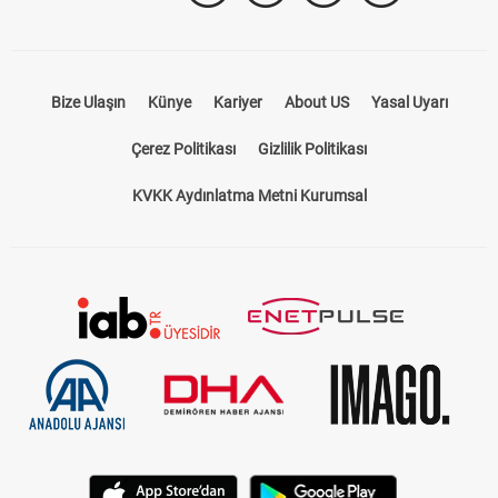
Bize Ulaşın
Künye
Kariyer
About US
Yasal Uyarı
Çerez Politikası
Gizlilik Politikası
KVKK Aydınlatma Metni Kurumsal