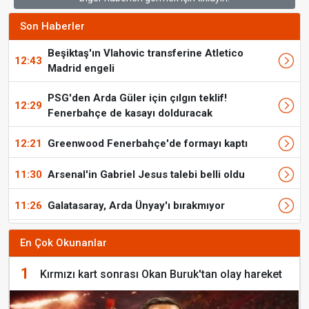
Son Haberler
Beşiktaş'ın Vlahovic transferine Atletico
12:43
Madrid engeli
PSG'den Arda Güler için çılgın teklif!
12:29
Fenerbahçe de kasayı dolduracak
12:21
Greenwood Fenerbahçe'de formayı kaptı
11:30
Arsenal'in Gabriel Jesus talebi belli oldu
11:26
Galatasaray, Arda Ünyay'ı bırakmıyor
En Çok Okunanlar
1
Kırmızı kart sonrası Okan Buruk'tan olay hareket