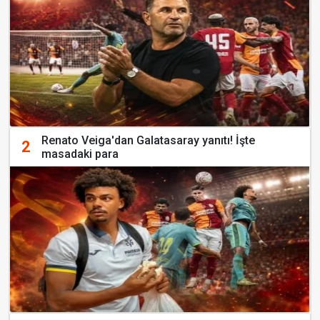
Renato Veiga'dan Galatasaray yanıtı! İşte
2
masadaki para