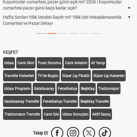
Türkiye'de Transfer Dönemi Ne Zaman Başlıyor ve Bitiyor?
TFF Yabancı Oyuncu Kuralı Nedir? Güncel Sezonda Nasıl
Uygulanıyor?
KEŞFET
iddaa
Canlı Skor
Puan Durumu
Canlı Anlatım
At Yarışı
Transfer Haberleri
TV'de Bugün
Süper Lig Fikstür
Süper Lig Haberleri
iddaa Programı
Galatasaray
Fenerbahçe
Beşiktaş
Trabzonspor
Galatasaray Transfer
Fenerbahçe Transfer
Beşiktaş Transfer
Trabzonspor Transfer
Canlı İzle
iddaa Sonuçları
Aktif Sayaç
Takip Et