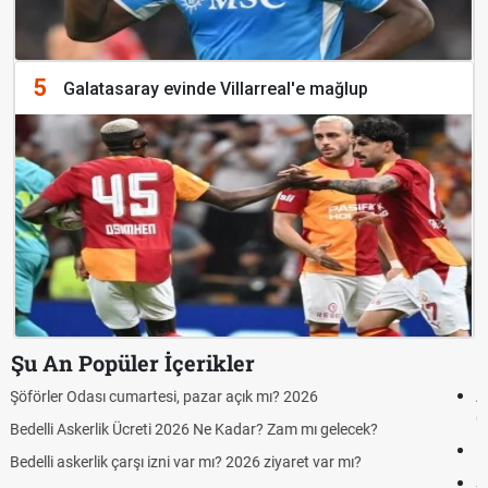
5
Galatasaray evinde Villarreal'e mağlup
Şu An Popüler İçerikler
Aras Kargo Cumartesi-pazar açık mı? 2026 Aras Kargo
Cumartesi çalışma saatleri!
Hazırlık Maçı ve Dostluk Maçı Nedir? Resmî Maçlardan Farkları
Süper Lig Kaç Hafta ve Toplam Kaç Maç Oynanır?