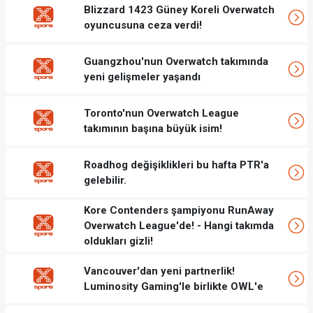
Blizzard 1423 Güney Koreli Overwatch
oyuncusuna ceza verdi!
Guangzhou'nun Overwatch takımında
yeni gelişmeler yaşandı
Toronto'nun Overwatch League
takımının başına büyük isim!
Roadhog değişiklikleri bu hafta PTR'a
gelebilir.
Kore Contenders şampiyonu RunAway
Overwatch League'de! - Hangi takımda
oldukları gizli!
Vancouver'dan yeni partnerlik!
Luminosity Gaming'le birlikte OWL'e