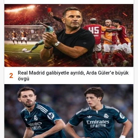
Real Madrid galibiyetle ayrıldı, Arda Güler'e büyük
2
övgü