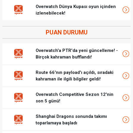
Overwatch Dünya Kupası oyun içinden
izlenebilecek!
PUAN DURUMU
Overwatch'a PTR'da yeni güncelleme! -
Birçok kahraman bufflandı!
Route 66'nın payload'ı açıldı, sıradaki
kahraman ile ilgili bilgiler geldi!
Overwatch Competitive Sezon 12'nin
son 5 günü!
Shanghai Dragons sonunda takımı
toparlamaya başladı