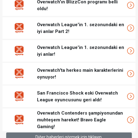
Overwatch'ın BlizzCon programı belli
oldu!
Overwatch League'in 1. sezonundaki en
iyi anlar Part 2!
Overwatch League'in 1. sezonundaki en
iyi anlar!
Overwatch'ta herkes main karakterlerini
oynuyor!
San Francisco Shock eski Overwatch
League oyuncusunu geri aldı!
Overwatch Contenders şampiyonundan
muhteşem hareket! Bravo Eagle
Gaming!
Diğer haberleri görmek için tıklayın.