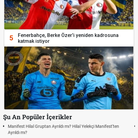
Fenerbahçe, Berke Özer'i yeniden kadrosuna
5
katmak istiyor
Şu An Popüler İçerikler
Kuyumcular cumartesi, pazar günü açık mı? 2026 | Kuyumcular
cumartesi-pazar günü kaça kadar açık?