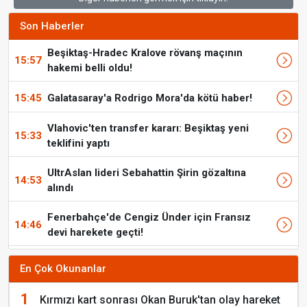
Son Haberler
Beşiktaş-Hradec Kralove rövanş maçının
15:57
hakemi belli oldu!
15:45
Galatasaray'a Rodrigo Mora'da kötü haber!
Vlahovic'ten transfer kararı: Beşiktaş yeni
15:33
teklifini yaptı
UltrAslan lideri Sebahattin Şirin gözaltına
14:53
alındı
Fenerbahçe'de Cengiz Ünder için Fransız
14:46
devi harekete geçti!
En Çok Okunanlar
1
Kırmızı kart sonrası Okan Buruk'tan olay hareket