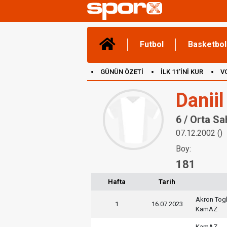
Futbol
Basketbol
GÜNÜN ÖZETİ
İLK 11'İNİ KUR
V
(YENİ) OYUNLAR
CANLI ANLATIM
Daniil
6 / Orta Sa
07.12.2002 ()
Boy:
181
Hafta
Tarih
Akron Togli
1
16.07.2023
KamAZ
KamAZ