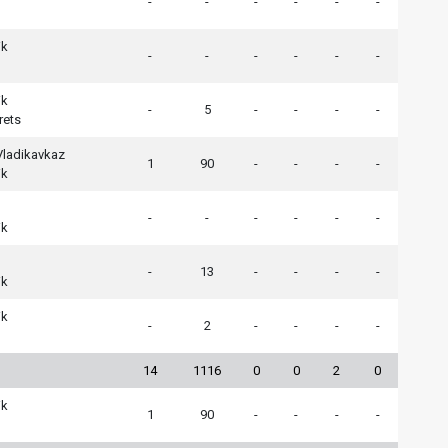
-
-
-
-
-
-
ik
-
-
-
-
-
-
ik
-
5
-
-
-
-
rets
Vladikavkaz
1
90
-
-
-
-
ik
-
-
-
-
-
-
ik
-
13
-
-
-
-
ik
ik
-
2
-
-
-
-
14
1116
0
0
2
0
ik
1
90
-
-
-
-