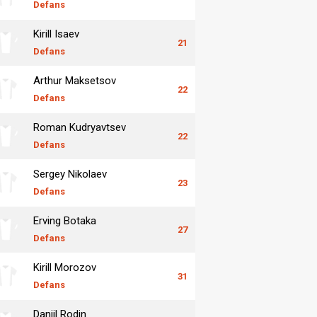
Defans
Kirill Isaev
21
Defans
Arthur Maksetsov
22
Defans
Roman Kudryavtsev
22
Defans
Sergey Nikolaev
23
Defans
Erving Botaka
27
Defans
Kirill Morozov
31
Defans
Daniil Rodin