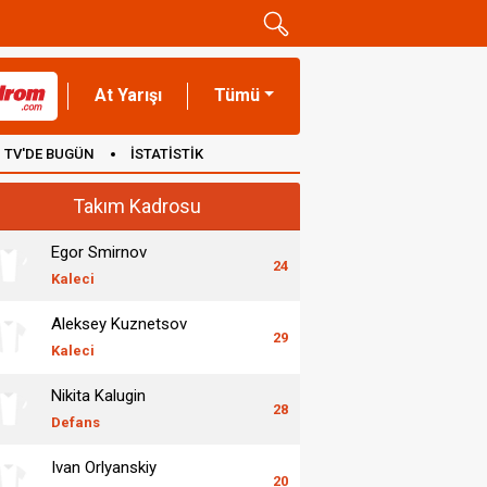
At Yarışı
Tümü
TV'DE BUGÜN
İSTATİSTİK
Takım Kadrosu
Egor Smirnov
24
Kaleci
Aleksey Kuznetsov
29
Kaleci
Nikita Kalugin
28
Defans
Ivan Orlyanskiy
20