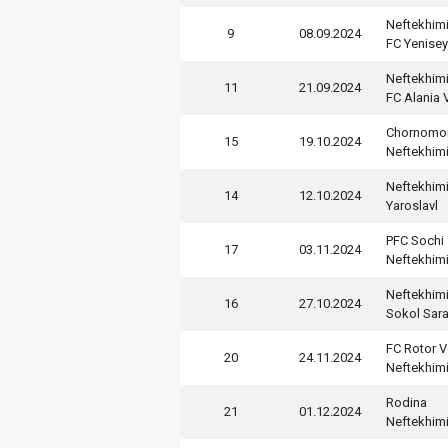
Neftekhim
9
08.09.2024
FC Yenise
Neftekhim
11
21.09.2024
FC Alania 
Chornomo
15
19.10.2024
Neftekhim
Neftekhim
14
12.10.2024
Yaroslavl
PFC Sochi
17
03.11.2024
Neftekhim
Neftekhim
16
27.10.2024
Sokol Sar
FC Rotor 
20
24.11.2024
Neftekhim
Rodina
21
01.12.2024
Neftekhim