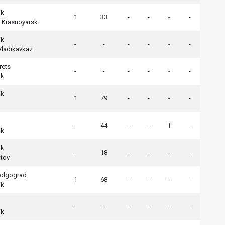
ik
1
33
-
-
-
-
y Krasnoyarsk
ik
-
-
-
-
-
-
Vladikavkaz
rets
-
-
-
-
-
-
ik
ik
1
79
-
-
-
-
-
44
-
-
1
-
ik
ik
-
18
-
-
-
-
atov
Volgograd
1
68
-
-
-
-
ik
-
-
-
-
-
-
ik