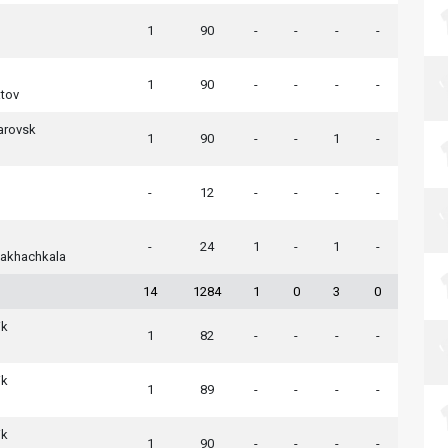
1
90
-
-
-
-
1
90
-
-
-
-
atov
arovsk
1
90
-
-
1
-
-
12
-
-
-
-
-
24
1
-
1
-
akhachkala
14
1284
1
0
3
0
ik
1
82
-
-
-
-
ik
1
89
-
-
-
-
ik
1
90
-
-
-
-