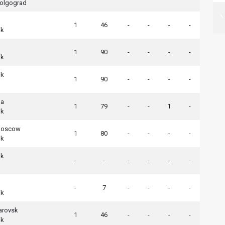
Volgograd
1
46
-
-
-
-
ik
1
90
-
-
-
-
ik
ik
1
90
-
-
-
-
la
1
79
-
-
1
-
ik
Moscow
1
80
-
-
-
-
ik
ik
-
-
-
-
-
-
-
7
-
-
-
-
ik
arovsk
1
46
-
-
-
-
ik