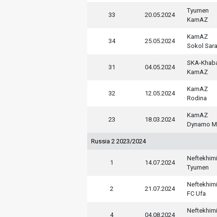
Tyumen
33
20.05.2024
KamAZ
KamAZ
34
25.05.2024
Sokol Sar
SKA-Khab
31
04.05.2024
KamAZ
KamAZ
32
12.05.2024
Rodina
KamAZ
23
18.03.2024
Dynamo M
Russia 2 2023/2024
Neftekhim
1
14.07.2024
Tyumen
Neftekhim
2
21.07.2024
FC Ufa
Neftekhim
4
04.08.2024