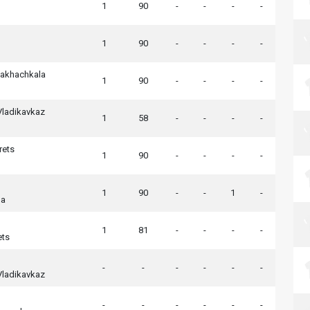
1
90
-
-
-
-
1
90
-
-
-
-
akhachkala
1
90
-
-
-
-
Vladikavkaz
1
58
-
-
-
-
rets
1
90
-
-
-
-
1
90
-
-
1
-
la
1
81
-
-
-
-
ets
-
-
-
-
-
-
Vladikavkaz
-
-
-
-
-
-