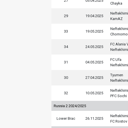
27
05.04.2025
Chayka
Neftekhim
29
19.04.2025
KamAZ
Neftekhim
33
19.05.2025
Chornomo
FC Alania 
34
24.05.2025
Neftekhim
FC Ufa
31
04.05.2025
Neftekhim
Tyumen
30
27.04.2025
Neftekhim
Neftekhim
32
10.05.2025
PFC Sochi
Russia 2 2024/2025
Neftekhim
Lower Brac
26.11.2025
FC Rostov