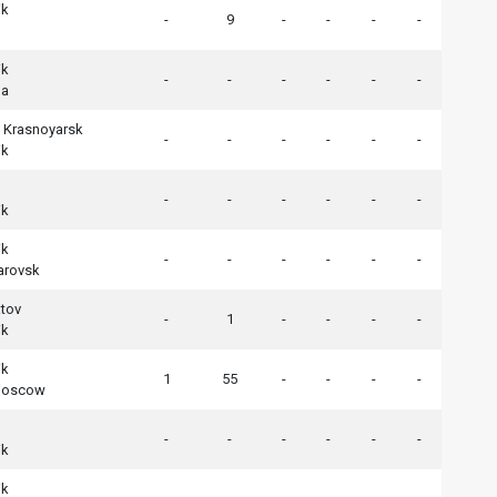
ik
-
9
-
-
-
-
ik
-
-
-
-
-
-
la
y Krasnoyarsk
-
-
-
-
-
-
ik
-
-
-
-
-
-
ik
ik
-
-
-
-
-
-
arovsk
atov
-
1
-
-
-
-
ik
ik
1
55
-
-
-
-
Moscow
-
-
-
-
-
-
ik
ik