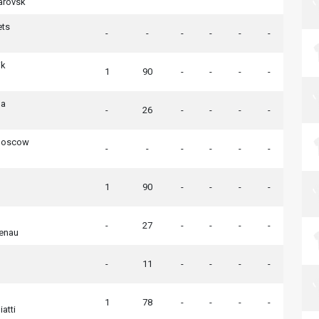
arovsk
ets
-
-
-
-
-
-
ik
1
90
-
-
-
-
la
-
26
-
-
-
-
Moscow
-
-
-
-
-
-
1
90
-
-
-
-
-
27
-
-
-
-
enau
-
11
-
-
-
-
1
78
-
-
-
-
atti