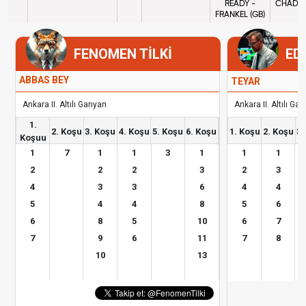
READY -
CHAD C
FRANKEL (GB)
FENOMEN TİLKİ
ED
ABBAS BEY
TEYAR
Ankara II. Altılı Ganyan
Ankara II. Altılı Ga
1.
2. Koşu
3. Koşu
4. Koşu
5. Koşu
6. Koşu
1. Koşu
2. Koşu
3.
Koşuu
1
7
1
1
3
1
1
1
2
2
2
3
2
3
4
3
3
6
4
4
5
4
4
8
5
6
6
8
5
10
6
7
7
9
6
11
7
8
10
13