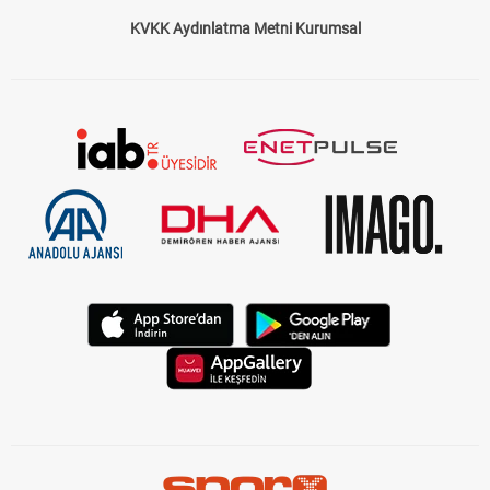
yarışacağını, jokeylerin isimlerini, atların önceki performanslarını
ve pist koşullarını öğrenmek için ideal bir kaynaktır. Bizim
KVKK Aydınlatma Metni Kurumsal
sunduğumuz
at yarışı bülteni
, sadece standart bir program
sunmakla kalmaz, aynı zamanda yarışseverlerin kazançlarını
artıracak tahminler ve analizler içerir.
TJK Yarış Programı ile Güncel Bilgilere
Ulaşın
TJK yarış programı
, Türkiye Jokey Kulübü tarafından her gün
düzenlenir ve güncel yarış bilgilerini içerir. Hipodromlarda
düzenlenen yarışların saatleri, katılımcı atlar, pist türü ve hava
koşulları gibi kritik bilgiler bu programda yer alır. Sitemizde yer
alan
at yarışı programı
, bu bilgileri kolayca erişilebilir bir şekilde
sunar. Yarışseverlerin ihtiyacı olan her türlü detay tek bir
sayfada toplanmıştır.
Güncel Yarış Programları