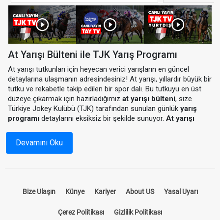
At Yarışı Bülteni ile TJK Yarış Programı
At yarışı tutkunları için heyecan verici yarışların en güncel
detaylarına ulaşmanın adresindesiniz! At yarışı, yıllardır büyük bir
tutku ve rekabetle takip edilen bir spor dalı. Bu tutkuyu en üst
düzeye çıkarmak için hazırladığımız
at yarışı bülteni
, size
Türkiye Jokey Kulübü (TJK) tarafından sunulan günlük
yarış
programı
detaylarını eksiksiz bir şekilde sunuyor.
At yarışı
programı
ile hem yarış saatlerini hem de katılımcı atların
durumlarını önceden inceleyebilir, yarışlardan en iyi sonuçları
Devamını Oku
almak için stratejinizi oluşturabilirsiniz.
At Yarışı Bülteni Nedir?
Bize Ulaşın
Künye
Kariyer
About US
Yasal Uyarı
At yarışı bülteni, yarış öncesinde tüm detayların paylaşıldığı
kapsamı bir rehberdir. Hangi hipodromda, hangi atların
Çerez Politikası
Gizlilik Politikası