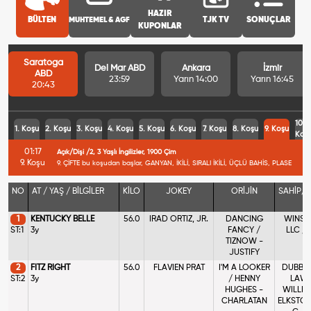
HAZIR
BÜLTEN
MUHTEMEL & AGF
TJK TV
SONUÇLAR
KUPONLAR
Saratoga
Del Mar ABD
Ankara
İzmir
ABD
23:59
Yarın 14:00
Yarın 16:45
20:43
10.
1. Koşu
2. Koşu
3. Koşu
4. Koşu
5. Koşu
6. Koşu
7. Koşu
8. Koşu
9. Koşu
Koş
01:17
Açık/Dişi /2, 3 Yaşlı İngilizler, 1900 Çim
9. Koşu
9. ÇİFTE bu koşudan başlar, GANYAN, İKİLİ, SIRALI İKİLİ, ÜÇLÜ BAHİS, PLASE
NO
AT / YAŞ / BİLGİLER
KİLO
JOKEY
ORİJİN
SAHİP/
1
KENTUCKY BELLE
56.0
IRAD ORTIZ, JR.
DANCING
WINST
ST:1
3y
FANCY /
LLC / 
TIZNOW -
C
JUSTIFY
2
FITZ RIGHT
56.0
FLAVIEN PRAT
I'M A LOOKER
DUBB, 
ST:2
3y
/ HENNY
LAWR
HUGHES -
WILLIAM
CHARLATAN
ELKSTON