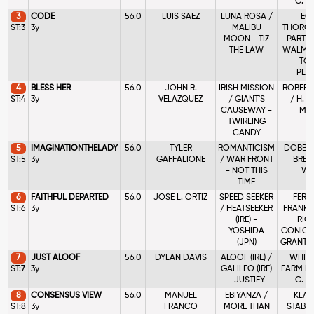
C. 
3
CODE
56.0
LUIS SAEZ
LUNA ROSA /
ECL
ST:3
3y
MALIBU
THORO
MOON - TIZ
PARTN
THE LAW
WALMAC
TOD
PLE
4
BLESS HER
56.0
JOHN R.
IRISH MISSION
ROBERT 
ST:4
3y
VELAZQUEZ
/ GIANT'S
/ H. 
CAUSEWAY -
MO
TWIRLING
CANDY
5
IMAGINATIONTHELADY
56.0
TYLER
ROMANTICISM
DOBBIN
ST:5
3y
GAFFALIONE
/ WAR FRONT
BREN
- NOT THIS
WA
TIME
6
FAITHFUL DEPARTED
56.0
JOSE L. ORTIZ
SPEED SEEKER
FERR
ST:6
3y
/ HEATSEEKER
FRANK, 
(IRE) -
RIC
YOSHIDA
CONIGLI
(JPN)
GRANT T
7
JUST ALOOF
56.0
DYLAN DAVIS
ALOOF (IRE) /
WHISP
ST:7
3y
GALILEO (IRE)
FARM LL
- JUSTIFY
C. 
8
CONSENSUS VIEW
56.0
MANUEL
EBIYANZA /
KLAR
ST:8
3y
FRANCO
MORE THAN
STABLES