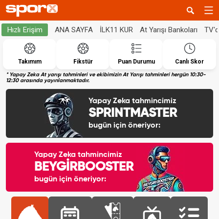
ANA SAYFA
İLK11 KUR
At Yarışı Bankoları
TV'
Hızlı Erişim
Takımım
Fikstür
Puan Durumu
Canlı Skor
* Yapay Zeka At yarışı tahminleri ve ekibimizin At Yarışı tahminleri hergün 10:30-
12:30 arasında yayınlanmaktadır.
Yapay Zeka tahmincimiz
SPRINTMASTER
bugün için öneriyor:
Yapay Zeka tahmincimiz
BEYGİRBOOSTER
bugün için öneriyor: