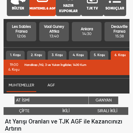
HAZIR
BÜLTEN
MUHTEMEL & AGF
TJK TV
SONUÇLAR
KUPONLAR
Les Sables
Vaal Guney
Deauville
Ankara
Fransa
Afrika
Fransa
14:30
12:06
13:40
15:38
1. Koşu
2. Koşu
3. Koşu
4. Koşu
5. Koşu
6. Koşu
19:00
Handikap /H2, 3 ve Yukarı İngilizler, 1400 Kum
6. Koşu
MUHTEMELLER
AGF
AT İSMİ
GANYAN
ÇİFTE
İKİLİ
SIRALI İKİLİ
At Yarışı Oranları ve TJK AGF ile Kazancınızı
Artırın