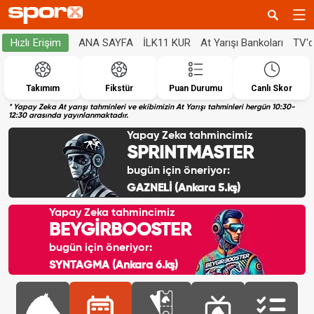
ANA SAYFA
İLK11 KUR
At Yarışı Bankoları
TV'
Hızlı Erişim
Takımım
Fikstür
Puan Durumu
Canlı Skor
* Yapay Zeka At yarışı tahminleri ve ekibimizin At Yarışı tahminleri hergün 10:30-
12:30 arasında yayınlanmaktadır.
Yapay Zeka tahmincimiz
SPRINTMASTER
bugün için öneriyor:
GAZNELİ (Ankara 5.kş)
Yapay Zeka tahmincimiz
BEYGİRBOOSTER
bugün için öneriyor:
SYNTAGMA (Ankara 6.kş)