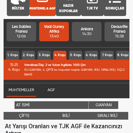
HAZIR
BÜLTEN
MUHTEMEL & AGF
TJK TV
SONUÇLAR
KUPONLAR
Les Sables
Vaal Guney
Deauville
Ankara
Fransa
Afrika
Fransa
14:30
12:06
13:40
15:38
1. Koşu
2. Koşu
3. Koşu
4. Koşu
5. Koşu
6. Koşu
7. Koşu
8. Koşu
15:25
Handikap/Dişi, 3 ve Yukarı İngilizler, 1000 Çim
4. Koşu
5'Lİ GANYAN, 4. ÇİFTE bu koşudan başlar, GANYAN, İKİLİ, SIRALI İKİLİ, ÜÇLÜ
BAHİS
MUHTEMELLER
AGF
AT İSMİ
GANYAN
ÇİFTE
İKİLİ
SIRALI İKİLİ
At Yarışı Oranları ve TJK AGF ile Kazancınızı