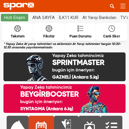
ANA SAYFA
İLK11 KUR
At Yarışı Bankoları
TV'
Hızlı Erişim
Takımım
Fikstür
Puan Durumu
Canlı Skor
* Yapay Zeka At yarışı tahminleri ve ekibimizin At Yarışı tahminleri hergün 10:30-
12:30 arasında yayınlanmaktadır.
Yapay Zeka tahmincimiz
SPRINTMASTER
bugün için öneriyor:
GAZNELİ (Ankara 5.kş)
Yapay Zeka tahmincimiz
BEYGİRBOOSTER
bugün için öneriyor:
SYNTAGMA (Ankara 6.kş)