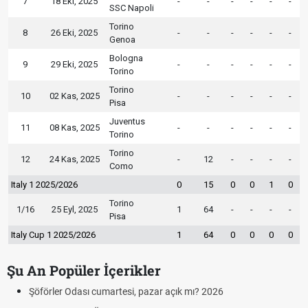
7
18 Eki, 2025
-
-
-
-
-
-
SSC Napoli
Torino
8
26 Eki, 2025
-
-
-
-
-
-
Genoa
Bologna
9
29 Eki, 2025
-
-
-
-
-
-
Torino
Torino
10
02 Kas, 2025
-
-
-
-
-
-
Pisa
Juventus
11
08 Kas, 2025
-
-
-
-
-
-
Torino
Torino
12
24 Kas, 2025
-
12
-
-
-
-
Como
Italy 1 2025/2026
0
15
0
0
1
0
Torino
1/16
25 Eyl, 2025
1
64
-
-
-
-
Pisa
Italy Cup 1 2025/2026
1
64
0
0
0
0
Şu An Popüler İçerikler
Şöförler Odası cumartesi, pazar açık mı? 2026