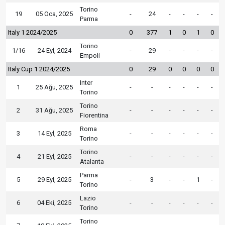
Torino
19
05 Oca, 2025
-
24
-
-
-
-
Parma
Italy 1 2024/2025
0
377
1
0
1
0
Torino
1/16
24 Eyl, 2024
-
29
-
-
-
-
Empoli
Italy Cup 1 2024/2025
0
29
0
0
0
0
Inter
1
25 Ağu, 2025
-
-
-
-
-
-
Torino
Torino
2
31 Ağu, 2025
-
-
-
-
-
-
Fiorentina
Roma
3
14 Eyl, 2025
-
-
-
-
-
-
Torino
Torino
4
21 Eyl, 2025
-
-
-
-
-
-
Atalanta
Parma
5
29 Eyl, 2025
-
3
-
-
1
-
Torino
Lazio
6
04 Eki, 2025
-
-
-
-
-
-
Torino
Torino