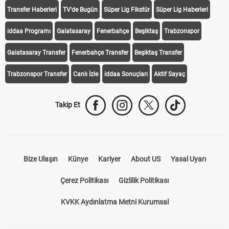
Transfer Haberleri
TV'de Bugün
Süper Lig Fikstür
Süper Lig Haberleri
iddaa Programı
Galatasaray
Fenerbahçe
Beşiktaş
Trabzonspor
Galatasaray Transfer
Fenerbahçe Transfer
Beşiktaş Transfer
Trabzonspor Transfer
Canlı İzle
iddaa Sonuçları
Aktif Sayaç
Takip Et
Bize Ulaşın
Künye
Kariyer
About US
Yasal Uyarı
Çerez Politikası
Gizlilik Politikası
KVKK Aydınlatma Metni Kurumsal