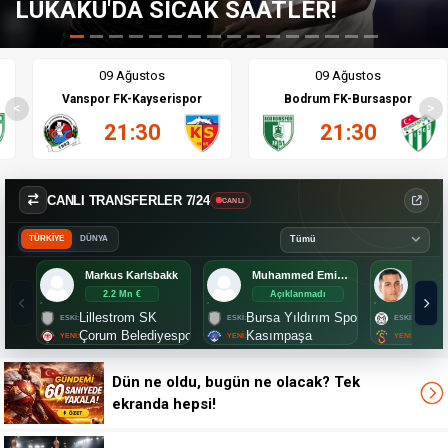
AATLER!
ÇILGIN TEKLİF; F.BA
09 Ağustos
09 Ağustos
Vanspor FK-Kayserispor
Bodrum FK-Bursaspor
<
>
21:30
21:30
CANLI TRANSFERLER 7/24
CANLI
TÜRKİYE
DÜNYA
Markus Karlsbakk
Muhammed Emin Bektaş
Umut
2.2 Mn €
Açıklanmadı
Aç
Lillestrom SK
Bursa Yıldırım Spor
Manis
Çorum Belediyespor
Kasımpaşa
Galat
Dün ne oldu, bugün ne olacak? Tek
ekranda hepsi!