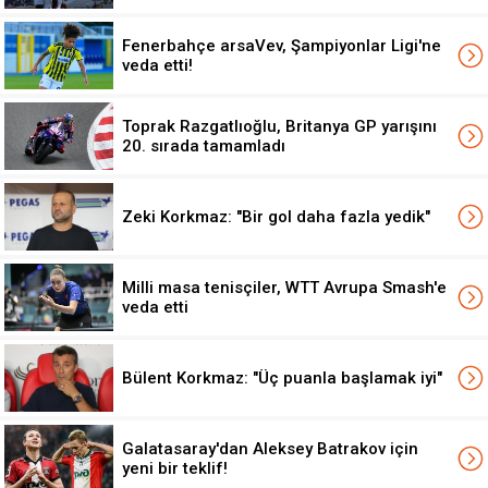
Fenerbahçe arsaVev, Şampiyonlar Ligi'ne
veda etti!
Toprak Razgatlıoğlu, Britanya GP yarışını
20. sırada tamamladı
Zeki Korkmaz: "Bir gol daha fazla yedik"
Milli masa tenisçiler, WTT Avrupa Smash'e
veda etti
Bülent Korkmaz: "Üç puanla başlamak iyi"
Galatasaray'dan Aleksey Batrakov için
yeni bir teklif!