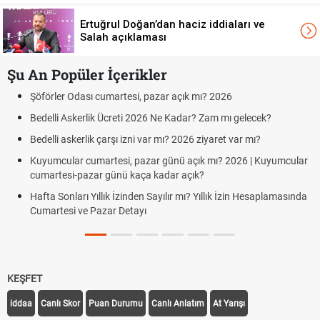
Ertuğrul Doğan’dan haciz iddiaları ve
Salah açıklaması
Şu An Popüler İçerikler
azar açık mı? 2026
Aras Kargo Cumartesi-pazar a
Cumartesi çalışma saatleri!
6 Ne Kadar? Zam mı gelecek?
Hazırlık Maçı ve Dostluk Maçı 
ar mı? 2026 ziyaret var mı?
Süper Lig Kaç Hafta ve Topla
r günü açık mı? 2026 | Kuyumcular
kadar açık?
Türkiye'de Transfer Dönemi Ne 
Sayılır mı? Yıllık İzin Hesaplamasında
TFF Yabancı Oyuncu Kuralı Ned
Uygulanıyor?
KEŞFET
iddaa
Canlı Skor
Puan Durumu
Canlı Anlatım
At Yarışı