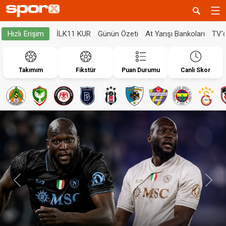
İLK11 KUR
Günün Özeti
At Yarışı Bankoları
TV'
Hızlı Erişim
Takımım
Fikstür
Puan Durumu
Canlı Skor
Geri
İleri