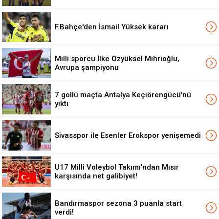
F.Bahçe'den İsmail Yüksek kararı
Milli sporcu İlke Özyüksel Mihrioğlu,
Avrupa şampiyonu
7 gollü maçta Antalya Keçiörengücü'nü
yıktı
Sivasspor ile Esenler Erokspor yenişemedi
U17 Milli Voleybol Takımı'ndan Mısır
karşısında net galibiyet!
Bandırmaspor sezona 3 puanla start
verdi!