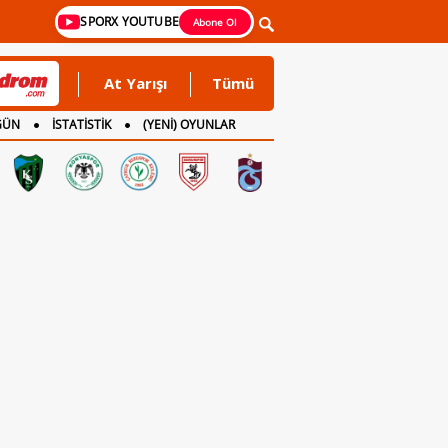
SPORX YOUTUBE
Abone Ol
At Yarışı
Tümü
GÜN
İSTATİSTİK
(YENİ) OYUNLAR