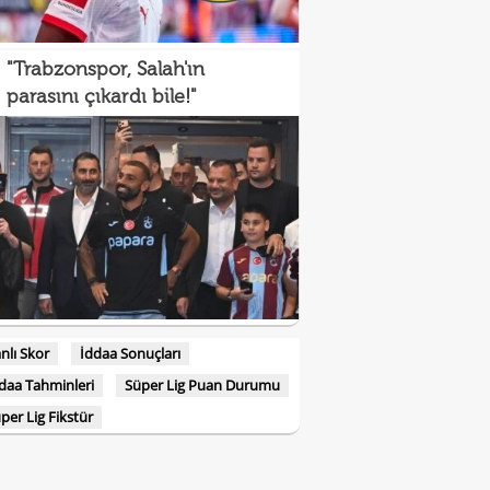
"Trabzonspor, Salah'ın
parasını çıkardı bile!"
nlı Skor
İddaa Sonuçları
daa Tahminleri
Süper Lig Puan Durumu
per Lig Fikstür