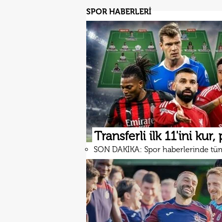
SPOR HABERLERİ
Transferli ilk 11'ini kur,
SON DAKİKA: Spor haberlerinde tü