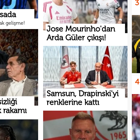
3
13
Juve
asada
13
sıca
cak gelişme!
Jose Mourinho'dan
13
Arda Güler çıkışı!
13
kötü
13
spon
13
13
olabi
4
13
Samsun, Drapinski'yi
13
duru
izliği
renklerine kattı
k rakamı
hiç 