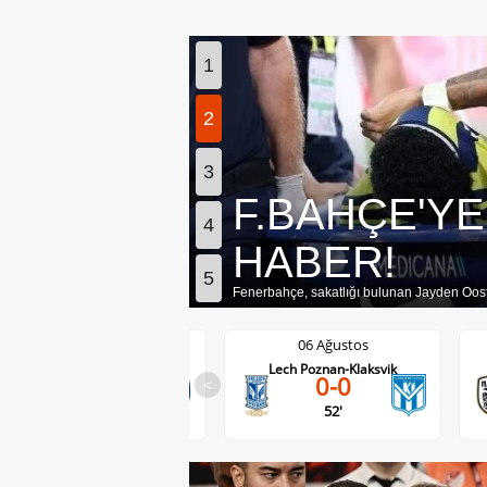
1
2
3
SANCHEZ D
4
KAPANDI
5
Galatasaray'ın stoper yıldızı Davinson Sanch
06 Ağustos
06 Ağustos
Lech Poznan-Klaksvik
PAOK-Anderlecht
0-0
0-1
<
52'
26'