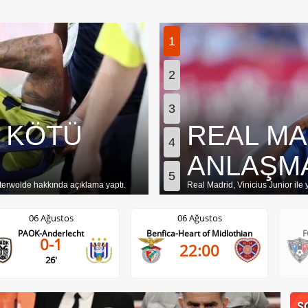
1
2
3
EFTERİ
REAL MA
4
ANLAŞM
5
ez'de flaş gelişmeler var. İşte detaylar
Real Madrid, Vinicius Junior il
06 Ağustos
06 Ağustos
Benfica-Heart of Midlothian
FC Inter Turku-FC Vaduz
22:00
2-1
S