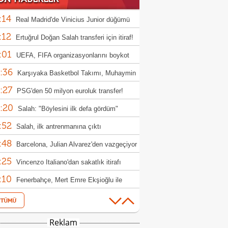
:14
Real Madrid'de Vinicius Junior düğümü
:12
ldü!
Ertuğrul Doğan Salah transferi için itiraf!
:01
UEFA, FIFA organizasyonlarını boykot
:36
rından geri adım atmadı
Karşıyaka Basketbol Takımı, Muhaymin
:27
afa'yı transfer etti
PSG'den 50 milyon euroluk transfer!
:20
Salah: "Böylesini ilk defa gördüm"
:52
Salah, ilk antrenmanına çıktı
:48
Barcelona, Julian Alvarez'den vazgeçiyor
:25
Vincenzo Italiano'dan sakatlık itirafı
:10
Fenerbahçe, Mert Emre Ekşioğlu ile
:01
rını ayırdı!
Jose Mourinho'dan tepki, çok kızdı!
:57
Beşiktaş'ta bir ilk: Kassoum Ouattara
Reklam