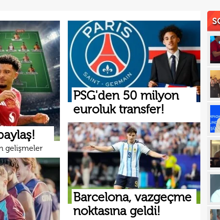
18
S
18
18
18
baba
18
futb
18
PSG'den 50 milyon
euroluk transfer!
18
18
alam
 paylaş!
17
başı
m gelişmeler
17
boya
17
17
Barcelona, vazgeçme
noktasına geldi!
17
gör