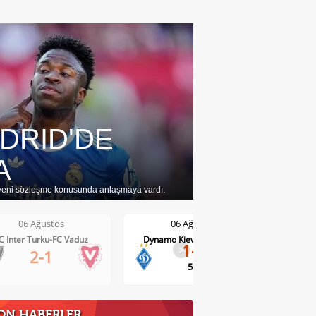
DRID'DE
A
e yeni sözleşme konusunda anlaşmaya vardı.
06 Ağustos
06 Ağustos
Dynamo Kiev-Qarabag FK
FC Twente-Dunajska Streda
1-0
2-0
>
52'
12'
ON HABERLER