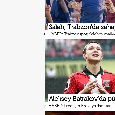
Salah, Trabzon'da saha
HABER: Trabzonspor, Salah'ın maliyet
Aleksey Batrakov'da pü
HABER: Fred için Brezilya'dan transf