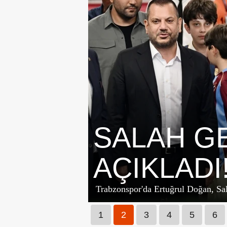
SALAH: "
GÖRDÜM
Trabzonspor'da yeni transfer Salah 
1
2
3
4
5
6