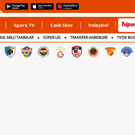
Sporx TV
Canlı Skor
Voleybol
OL MİLLİ TAKIMLAR
SÜPER LİG
TRANSFER HABERLERİ
TV'DE BU