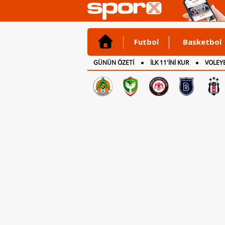
Futbol
Basketbol
GÜNÜN ÖZETİ
İLK 11'İNİ KUR
VOLEYB
CANLI ANLATIM
İNGİLTERE