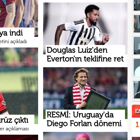
17
17
16
Dio
ya indi
16
ini açıkladı
Douglas Luiz'den
16
Everton'ın teklifine ret
16
16
Avru
16
şamp
16
dire
15
fina
E
RESMİ: Uruguay'da
15
kattı
rüz çıktı
Diego Forlan dönemi
1
15
seyi
er açıklaması
15
"Gal