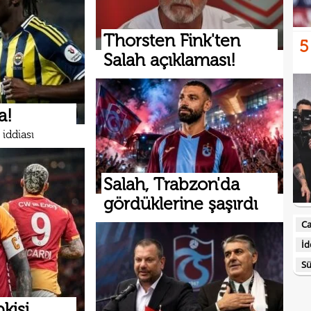
Thorsten Fink'ten
5
Salah açıklaması!
a!
iddiası
Salah, Trabzon'da
gördüklerine şaşırdı
Ca
İd
Sü
kisi