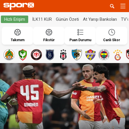
İLK11 KUR
Günün Özeti
At Yarışı Bankoları
TV'
Hızlı Erişim
Takımım
Fikstür
Puan Durumu
Canlı Skor
Geri
İleri