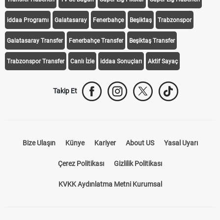
Transfer Haberleri
TV'de Bugün
Süper Lig Fikstür
Süper Lig Haberleri
iddaa Programı
Galatasaray
Fenerbahçe
Beşiktaş
Trabzonspor
Galatasaray Transfer
Fenerbahçe Transfer
Beşiktaş Transfer
Trabzonspor Transfer
Canlı İzle
iddaa Sonuçları
Aktif Sayaç
Takip Et
Bize Ulaşın
Künye
Kariyer
About US
Yasal Uyarı
Çerez Politikası
Gizlilik Politikası
KVKK Aydınlatma Metni Kurumsal