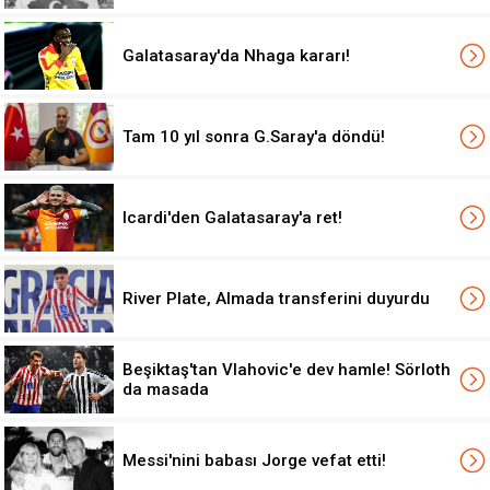
Galatasaray'da Nhaga kararı!
Tam 10 yıl sonra G.Saray'a döndü!
Icardi'den Galatasaray'a ret!
River Plate, Almada transferini duyurdu
Beşiktaş'tan Vlahovic'e dev hamle! Sörloth
da masada
Messi'nini babası Jorge vefat etti!