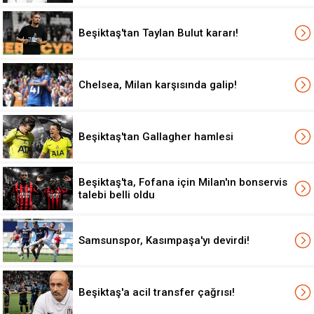
Beşiktaş'tan Taylan Bulut kararı!
Chelsea, Milan karşısında galip!
Beşiktaş'tan Gallagher hamlesi
Beşiktaş'ta, Fofana için Milan'ın bonservis
talebi belli oldu
Samsunspor, Kasımpaşa'yı devirdi!
Beşiktaş'a acil transfer çağrısı!