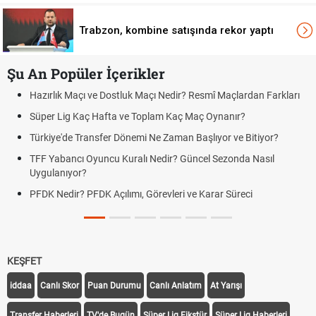
Trabzon, kombine satışında rekor yaptı
Şu An Popüler İçerikler
 Farkları
Puan Durumunda AG, OM ve Diğer Kısaltmalar Ne Anlama
Skor Ne Demek? Sporda Skor ve Sonuç Kavramları
yor?
Futbol Nasıl Oynanır? Temel Futbol Kuralları
sıl
Deplasman Golü Kuralı Nedir? Hangi Organizasyonlarda
Uygulanıyor?
DGS Sonuçları Ne Zaman Açıklanacak 2026? ÖSYM Son
Tarihini Duyurdu
KEŞFET
iddaa
Canlı Skor
Puan Durumu
Canlı Anlatım
At Yarışı