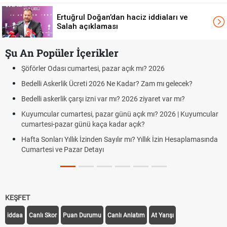
Ertuğrul Doğan’dan haciz iddiaları ve
Salah açıklaması
Şu An Popüler İçerikler
Aras Kargo Cumartesi-pazar açık mı? 2026 Aras Kargo
Cumartesi çalışma saatleri!
Hazırlık Maçı ve Dostluk Maçı Nedir? Resmî Maçlardan Farkları
Süper Lig Kaç Hafta ve Toplam Kaç Maç Oynanır?
ar
Türkiye'de Transfer Dönemi Ne Zaman Başlıyor ve Bitiyor?
da
TFF Yabancı Oyuncu Kuralı Nedir? Güncel Sezonda Nasıl
Uygulanıyor?
KEŞFET
iddaa
Canlı Skor
Puan Durumu
Canlı Anlatım
At Yarışı