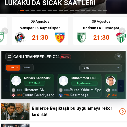
ÇILGIN TEKLİF; F.BAHÇE'YE PAY!
09 Ağustos
09 Ağustos
Vanspor FK-Kayserispor
Bodrum FK-Bursaspor
<
>
21:30
21:30
CANLI TRANSFERLER 7/24
CANLI
TÜRKİYE
DÜNYA
Markus Karlsbakk
Muhammed Emin Bektaş
Umut
2.2 Mn €
Açıklanmadı
Aç
Lillestrom SK
Bursa Yıldırım Spor
Manis
Çorum Belediyespor
Kasımpaşa
Galat
Binlerce Beşiktaşlı bu uygulamaya rekor
kırdırttı!..