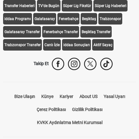
Transfer Haberleri
TV'de Bugün
Süper Lig Fikstür
Süper Lig Haberleri
iddaa Programı
Galatasaray
Fenerbahçe
Beşiktaş
Trabzonspor
Galatasaray Transfer
Fenerbahçe Transfer
Beşiktaş Transfer
Trabzonspor Transfer
Canlı İzle
iddaa Sonuçları
Aktif Sayaç
Takip Et
Bize Ulaşın
Künye
Kariyer
About US
Yasal Uyarı
Çerez Politikası
Gizlilik Politikası
KVKK Aydınlatma Metni Kurumsal