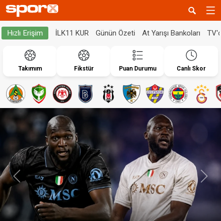
İLK11 KUR
Günün Özeti
At Yarışı Bankoları
TV'
Hızlı Erişim
Takımım
Fikstür
Puan Durumu
Canlı Skor
Geri
İleri