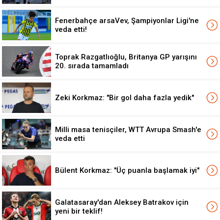
Fenerbahçe arsaVev, Şampiyonlar Ligi'ne
veda etti!
Toprak Razgatlıoğlu, Britanya GP yarışını
20. sırada tamamladı
Zeki Korkmaz: "Bir gol daha fazla yedik"
Milli masa tenisçiler, WTT Avrupa Smash'e
veda etti
Bülent Korkmaz: "Üç puanla başlamak iyi"
Galatasaray'dan Aleksey Batrakov için
yeni bir teklif!