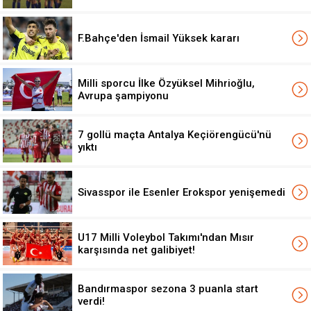
F.Bahçe'den İsmail Yüksek kararı
Milli sporcu İlke Özyüksel Mihrioğlu,
Avrupa şampiyonu
7 gollü maçta Antalya Keçiörengücü'nü
yıktı
Sivasspor ile Esenler Erokspor yenişemedi
U17 Milli Voleybol Takımı'ndan Mısır
karşısında net galibiyet!
Bandırmaspor sezona 3 puanla start
verdi!