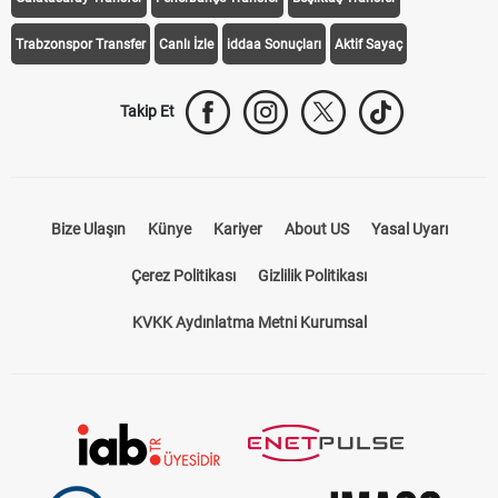
Trabzonspor Transfer
Canlı İzle
iddaa Sonuçları
Aktif Sayaç
Takip Et
Bize Ulaşın
Künye
Kariyer
About US
Yasal Uyarı
Çerez Politikası
Gizlilik Politikası
KVKK Aydınlatma Metni Kurumsal