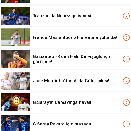
Trabzon'da Nunez gelişmesi
Franco Mastantuono Fiorentina yolunda!
Gaziantep FK'den Halil Dervişoğlu için
görüşme!
Jose Mourinho'dan Arda Güler çıkışı!
G.Saray'ın Camavinga hayali!
G.Saray Pavard için masada