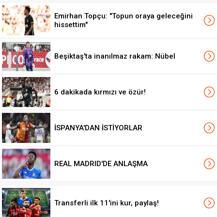
Emirhan Topçu: "Topun oraya geleceğini
hissettim"
Beşiktaş'ta inanılmaz rakam: Nübel
6 dakikada kırmızı ve özür!
İSPANYA'DAN İSTİYORLAR
REAL MADRID'DE ANLAŞMA
Transferli ilk 11'ini kur, paylaş!