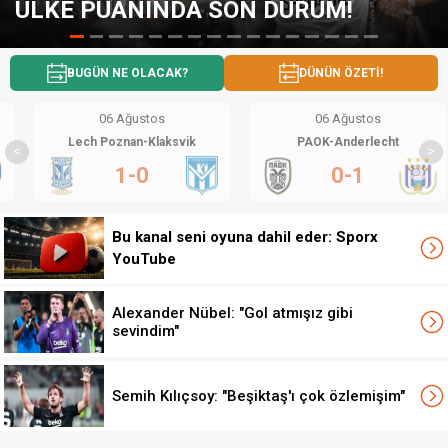
SON DURUM!
GALATASARAY İÇİ
BUGÜN NE OLACAK?
DÜNÜN ÖZETİ!
06 Ağustos
06 Ağustos
Lech Poznan-Klaksvik
PAOK-Anderlecht
<
>
1-0
0-1
Bu kanal seni oyuna dahil eder: Sporx
YouTube
Alexander Nübel: "Gol atmışız gibi
sevindim"
Semih Kılıçsoy: "Beşiktaş'ı çok özlemişim"