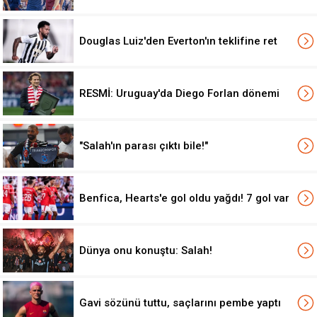
Douglas Luiz'den Everton'ın teklifine ret
RESMİ: Uruguay'da Diego Forlan dönemi
"Salah'ın parası çıktı bile!"
Benfica, Hearts'e gol oldu yağdı! 7 gol var
Dünya onu konuştu: Salah!
Gavi sözünü tuttu, saçlarını pembe yaptı