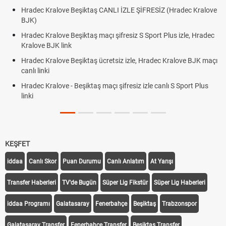
NLI İZLE ŞİFRESİZ (Hradec Kralove
Hradec Kralove Beşiktaş maçı şi
BJK link
 şifresiz S Sport Plus izle, Hradec
Trivela Nedir? Trivela Vuruşu Na
Röveşata Nedir? Röveşata Vuruş
etsiz izle, Hradec Kralove BJK maçı
Plonjon Nedir? Kalecilikte Plonj
ı şifresiz izle canlı S Sport Plus
KEŞFET
iddaa
Canlı Skor
Puan Durumu
Canlı Anlatım
At Yarışı
Transfer Haberleri
TV'de Bugün
Süper Lig Fikstür
Süper Lig Haberleri
iddaa Programı
Galatasaray
Fenerbahçe
Beşiktaş
Trabzonspor
Galatasaray Transfer
Fenerbahçe Transfer
Beşiktaş Transfer