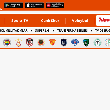
Sporx TV
Canlı Skor
Voleybol
OL MİLLİ TAKIMLAR
SÜPER LİG
TRANSFER HABERLERİ
TV'DE BU