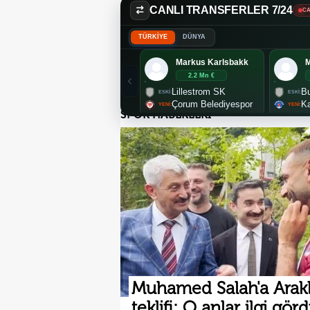
CANLI TRANSFERLER 7/24
CA
TÜRKİYE
DÜNYA
Markus Karlsbakk
2.2 Mn €
Lillestrom SK
Bu
Çorum Belediyespor
K
SPOR HABERLERİ
Muhamed Salah'a Araklı
teklifi: O anlar ilgi gör