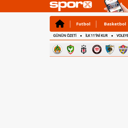
Futbol
Basketbol
GÜNÜN ÖZETİ
İLK 11'İNİ KUR
VOLEYB
CANLI ANLATIM
İNGİLTERE