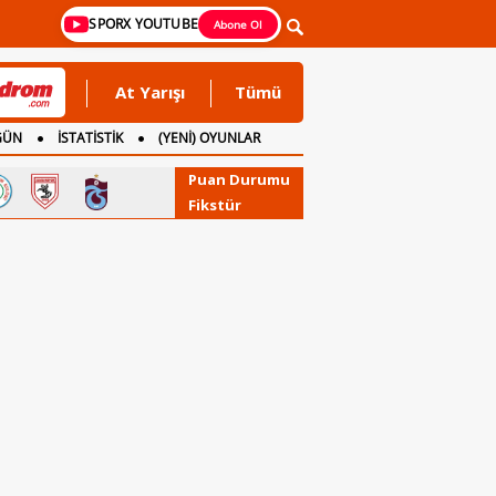
SPORX YOUTUBE
Abone Ol
At Yarışı
Tümü
GÜN
İSTATİSTİK
(YENİ) OYUNLAR
Puan Durumu
Fikstür