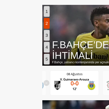
1
2
3
F.BAHÇE'DE
4
İHTİMALİ
5
F.Bahçe, yabancı kontenjanında yer açmak iç
08 Ağustos
08 Ağustos
Darmstadt-Holstein Kiel
V. Guimaraes-Arouca
0-0
<
2-2
12'