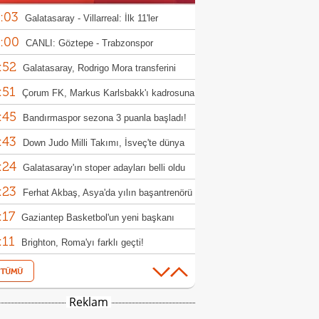
:03
Galatasaray - Villarreal: İlk 11'ler
:00
CANLI: Göztepe - Trabzonspor
:52
Galatasaray, Rodrigo Mora transferini
:51
iyor!
Çorum FK, Markus Karlsbakk'ı kadrosuna
:45
Bandırmaspor sezona 3 puanla başladı!
:43
Down Judo Milli Takımı, İsveç'te dünya
:24
iyonu oldu
Galatasaray'ın stoper adayları belli oldu
:23
Ferhat Akbaş, Asya'da yılın başantrenörü
:17
ldi
Gaziantep Basketbol'un yeni başkanı
:11
n Karakuzulu
Brighton, Roma'yı farklı geçti!
:16
Frankfurt, hazırlık maçında Hull City'yi
:44
up etti!
Kasımpaşa, Muhammed Emin Bektaş'ı
Reklam
:40
ladı!
Boluspor'da 2 yeni transfer