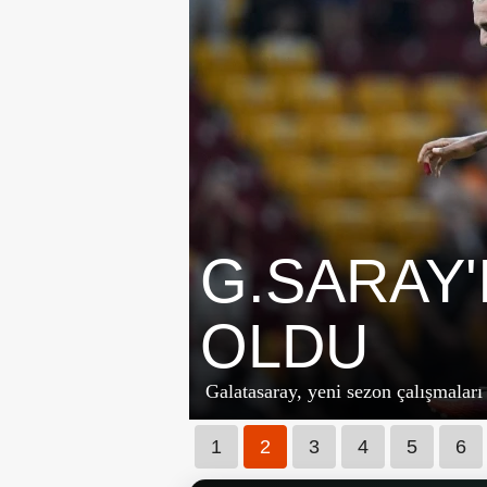
G.SARAY'I
OLDU
Galatasaray, yeni sezon çalışmaları
1
2
3
4
5
6