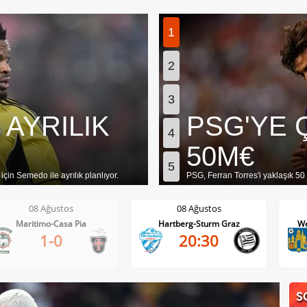
1
2
3
 AYRILIK
PSG'YE 
4
50M€
5
in Semedo ile ayrılık planlıyor.
PSG, Ferran Torres'i yaklaşık 5
08 Ağustos
08 Ağustos
Maritimo-Casa Pia
Hartberg-Sturm Graz
We
1-0
20:30
S