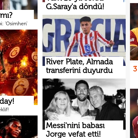
G.Saray'a döndü!
 mı?
bi: 'Osimhen'
River Plate, Almada
3
transferini duyurdu
aday!
klif!
Messi'nini babası
Jorge vefat etti!