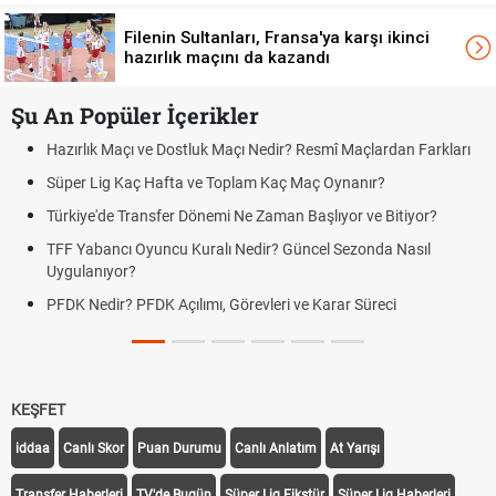
Filenin Sultanları, Fransa'ya karşı ikinci
hazırlık maçını da kazandı
Şu An Popüler İçerikler
Resmî Maçlardan Farkları
Puan Durumunda AG, OM ve Diğer Kısalt
Maç Oynanır?
Skor Ne Demek? Sporda Skor ve Sonuç K
Başlıyor ve Bitiyor?
Futbol Nasıl Oynanır? Temel Futbol Kurall
ncel Sezonda Nasıl
Deplasman Golü Kuralı Nedir? Hangi Or
Uygulanıyor?
e Karar Süreci
DGS Sonuçları Ne Zaman Açıklanacak 
Tarihini Duyurdu
KEŞFET
iddaa
Canlı Skor
Puan Durumu
Canlı Anlatım
At Yarışı