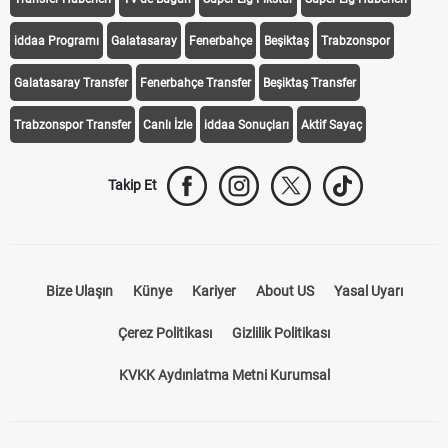
Transfer Haberleri
TV'de Bugün
Süper Lig Fikstür
Süper Lig Haberleri
iddaa Programı
Galatasaray
Fenerbahçe
Beşiktaş
Trabzonspor
Galatasaray Transfer
Fenerbahçe Transfer
Beşiktaş Transfer
Trabzonspor Transfer
Canlı İzle
iddaa Sonuçları
Aktif Sayaç
Takip Et
Bize Ulaşın
Künye
Kariyer
About US
Yasal Uyarı
Çerez Politikası
Gizlilik Politikası
KVKK Aydınlatma Metni Kurumsal