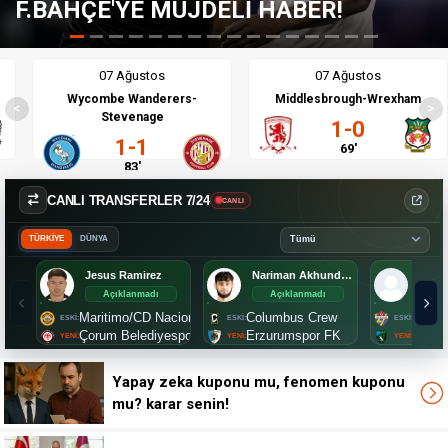
ABER!
"TÜRKLER ÇILDIRMIŞ OL
07 Ağustos
07 Ağustos
Wycombe Wanderers-
Middlesbrough-Wrexham
<
>
Stevenage
1-0
1-1
69'
83'
CANLI TRANSFERLER 7/24
CANLI
TÜRKİYE
DÜNYA
Jesus Ramirez
Nariman Akhundzade
Mete
Açıklanmadı
Açıklanmadı
Aç
Maritimo/CD Nacional
Columbus Crew
Eyüps
Çorum Belediyespor
Erzurumspor FK
Kocae
Yapay zeka kuponu mu, fenomen kuponu
mu? karar senin!