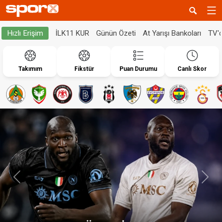
İLK11 KUR
Günün Özeti
At Yarışı Bankoları
TV'
Hızlı Erişim
Takımım
Fikstür
Puan Durumu
Canlı Skor
Geri
İleri