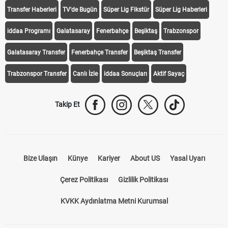
Transfer Haberleri
TV'de Bugün
Süper Lig Fikstür
Süper Lig Haberleri
iddaa Programı
Galatasaray
Fenerbahçe
Beşiktaş
Trabzonspor
Galatasaray Transfer
Fenerbahçe Transfer
Beşiktaş Transfer
Trabzonspor Transfer
Canlı İzle
iddaa Sonuçları
Aktif Sayaç
Takip Et
Bize Ulaşın
Künye
Kariyer
About US
Yasal Uyarı
Çerez Politikası
Gizlilik Politikası
KVKK Aydınlatma Metni Kurumsal