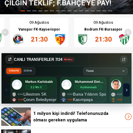
'YE PAY!
FENERBAHÇE'DE FLAŞ A
09 Ağustos
09 Ağustos
Vanspor FK-Kayserispor
Bodrum FK-Bursaspor
<
>
21:30
21:30
CANLI TRANSFERLER 7/24
CANLI
TÜRKİYE
DÜNYA
Markus Karlsbakk
Muhammed Emin Bektaş
Umut
2.2 Mn €
Açıklanmadı
Aç
Lillestrom SK
Bursa Yıldırım Spor
Manis
Çorum Belediyespor
Kasımpaşa
Galat
1 milyon kişi indirdi! Telefonunuzda
olması gereken uygulama