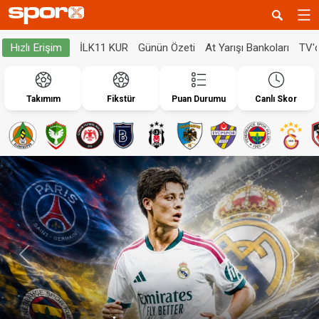
İLK11 KUR
Günün Özeti
At Yarışı Bankoları
TV'
Hızlı Erişim
Takımım
Fikstür
Puan Durumu
Canlı Skor
Geri
İleri