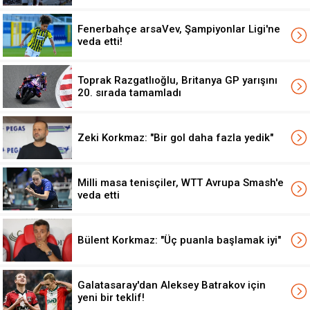
Fenerbahçe arsaVev, Şampiyonlar Ligi'ne
veda etti!
Toprak Razgatlıoğlu, Britanya GP yarışını
20. sırada tamamladı
Zeki Korkmaz: "Bir gol daha fazla yedik"
Milli masa tenisçiler, WTT Avrupa Smash'e
veda etti
Bülent Korkmaz: "Üç puanla başlamak iyi"
Galatasaray'dan Aleksey Batrakov için
yeni bir teklif!