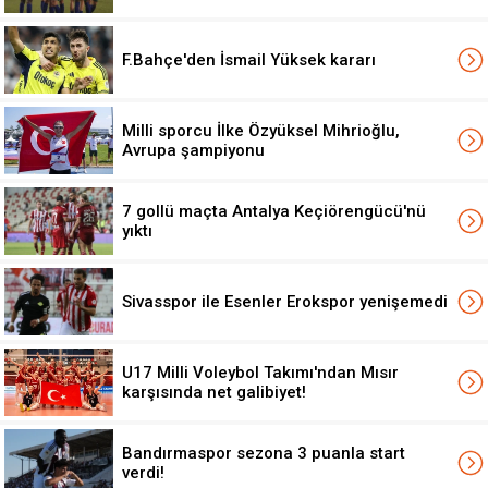
F.Bahçe'den İsmail Yüksek kararı
Milli sporcu İlke Özyüksel Mihrioğlu,
Avrupa şampiyonu
7 gollü maçta Antalya Keçiörengücü'nü
yıktı
Sivasspor ile Esenler Erokspor yenişemedi
U17 Milli Voleybol Takımı'ndan Mısır
karşısında net galibiyet!
Bandırmaspor sezona 3 puanla start
verdi!