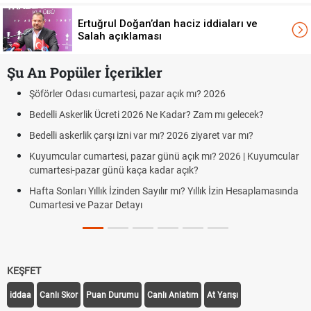
Ertuğrul Doğan’dan haciz iddiaları ve
Salah açıklaması
Şu An Popüler İçerikler
r açık mı? 2026
Aras Kargo Cumartesi-pazar açık 
Cumartesi çalışma saatleri!
e Kadar? Zam mı gelecek?
Hazırlık Maçı ve Dostluk Maçı Ned
ı? 2026 ziyaret var mı?
Süper Lig Kaç Hafta ve Toplam K
ünü açık mı? 2026 | Kuyumcular
ar açık?
Türkiye'de Transfer Dönemi Ne Zam
lır mı? Yıllık İzin Hesaplamasında
TFF Yabancı Oyuncu Kuralı Nedir?
Uygulanıyor?
KEŞFET
iddaa
Canlı Skor
Puan Durumu
Canlı Anlatım
At Yarışı