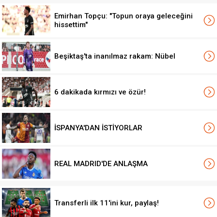
Emirhan Topçu: "Topun oraya geleceğini
hissettim"
Beşiktaş'ta inanılmaz rakam: Nübel
6 dakikada kırmızı ve özür!
İSPANYA'DAN İSTİYORLAR
REAL MADRID'DE ANLAŞMA
Transferli ilk 11'ini kur, paylaş!