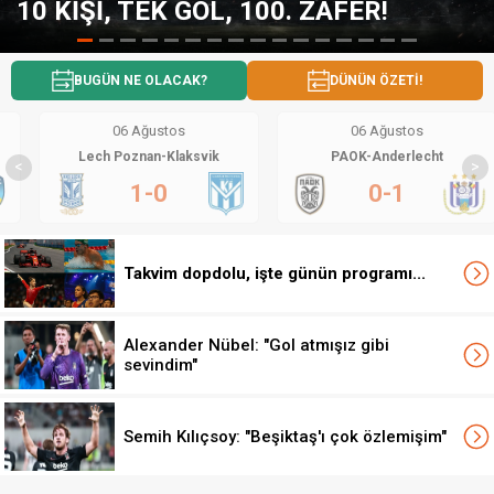
ER!
SALAH GERÇEĞİNİ AÇIKLAD
BUGÜN NE OLACAK?
DÜNÜN ÖZETİ!
06 Ağustos
06 Ağustos
Lech Poznan-Klaksvik
PAOK-Anderlecht
<
>
1-0
0-1
Takvim dopdolu, işte günün programı...
Alexander Nübel: "Gol atmışız gibi
sevindim"
Semih Kılıçsoy: "Beşiktaş'ı çok özlemişim"