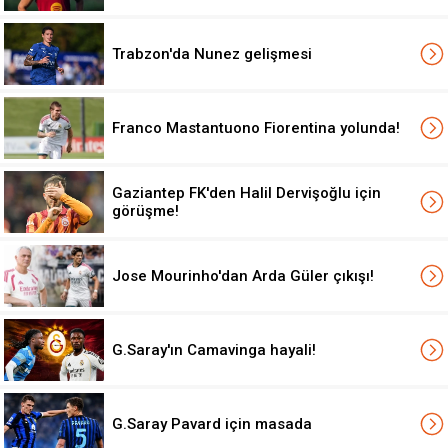
Trabzon'da Nunez gelişmesi
Franco Mastantuono Fiorentina yolunda!
Gaziantep FK'den Halil Dervişoğlu için
görüşme!
Jose Mourinho'dan Arda Güler çıkışı!
G.Saray'ın Camavinga hayali!
G.Saray Pavard için masada