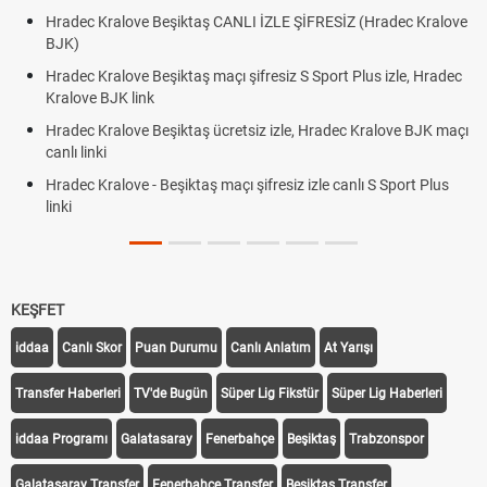
İZ (Hradec Kralove
Hradec Kralove Beşiktaş maçı şifresiz tv100 izl
BJK link
t Plus izle, Hradec
Trivela Nedir? Trivela Vuruşu Nasıl Yapılır?
Röveşata Nedir? Röveşata Vuruşu Nasıl Yapılır
dec Kralove BJK maçı
Plonjon Nedir? Kalecilikte Plonjon Hareketi Nasıl
canlı S Sport Plus
KEŞFET
iddaa
Canlı Skor
Puan Durumu
Canlı Anlatım
At Yarışı
Transfer Haberleri
TV'de Bugün
Süper Lig Fikstür
Süper Lig Haberleri
iddaa Programı
Galatasaray
Fenerbahçe
Beşiktaş
Trabzonspor
Galatasaray Transfer
Fenerbahçe Transfer
Beşiktaş Transfer