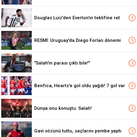
Douglas Luiz'den Everton'ın teklifine ret
RESMİ: Uruguay'da Diego Forlan dönemi
"Salah'ın parası çıktı bile!"
Benfica, Hearts'e gol oldu yağdı! 7 gol var
Dünya onu konuştu: Salah!
Gavi sözünü tuttu, saçlarını pembe yaptı