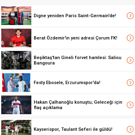
Digne yeniden Paris Saint-Germain'de!
Berat Özdemir'in yeni adresi Çorum FK!
Beşiktaş'tan Gineli forvet hamlesi: Saliou
Bangoura
Festy Ebosele, Erzurumspor'da!
Hakan Çalhanoğlu konuştu; Geleceği için
flaş açıklama
Kayserispor, Taulant Seferi ile güldü!