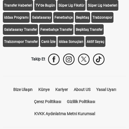
Transfer Haberleri
TV'de Bugün
Süper Lig Fikstür
Süper Lig Haberleri
iddaa Programı
Galatasaray
Fenerbahçe
Beşiktaş
Trabzonspor
Galatasaray Transfer
Fenerbahçe Transfer
Beşiktaş Transfer
Trabzonspor Transfer
Canlı İzle
iddaa Sonuçları
Aktif Sayaç
Takip Et
Bize Ulaşın
Künye
Kariyer
About US
Yasal Uyarı
Çerez Politikası
Gizlilik Politikası
KVKK Aydınlatma Metni Kurumsal