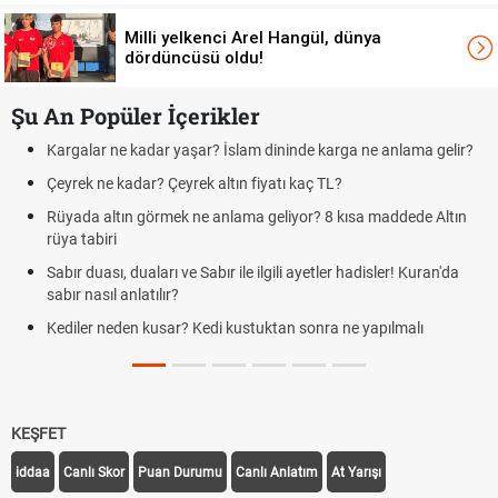
Milli yelkenci Arel Hangül, dünya
dördüncüsü oldu!
Şu An Popüler İçerikler
 dininde karga ne anlama gelir?
Futbolda ofsayt nedir? Ofsayt nasıl
iyatı kaç TL?
Kravat nasıl bağlanır? En kolay k
geliyor? 8 kısa maddede Altın
Cemre düştü mü? Kış cemresi ne 
demek
ilgili ayetler hadisler! Kuran'da
Rüyada kedi görmek en anlama geli
Evde çilek reçeli nasıl yapılır? Kimse
uktan sonra ne yapılmalı
tarifi
KEŞFET
iddaa
Canlı Skor
Puan Durumu
Canlı Anlatım
At Yarışı