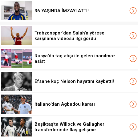
36 YAŞINDA İMZAYI ATTI!
Trabzonspor'dan Salah'a yöresel
karşılama videosu ilgi gördü
Rusya'da taç atışı ile gelen inanılmaz
asist
Efsane koç Nelson hayatını kaybetti!
Italiano'dan Agbadou kararı
Beşiktaş'ta Willock ve Gallagher
transferlerinde flaş gelişme