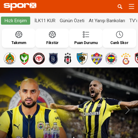
İLK11 KUR
Günün Özeti
At Yarışı Bankoları
TV'
Hızlı Erişim
Takımım
Fikstür
Puan Durumu
Canlı Skor
Geri
İleri