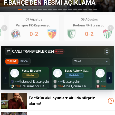
AÇIKLAMA
TRANSFERDE KARAR D
09 Ağustos
09 Ağustos
Vanspor FK-Kayserispor
Bodrum FK-Bursaspor
<
>
0-2
0-2
CANLI TRANSFERLER 7/24
CANLI
TÜRKİYE
DÜNYA
Festy Ebosele
Berat Ayberk Özdemir
Mark
Kiralık
Bedelsiz
2.
İstanbul Başakşehir
Başakşehir
Lille
Erzurumspor FK
Arca Çorum FK
Çorum
Editörün akıl oyunları: altılıda sürpriz
alarmı!