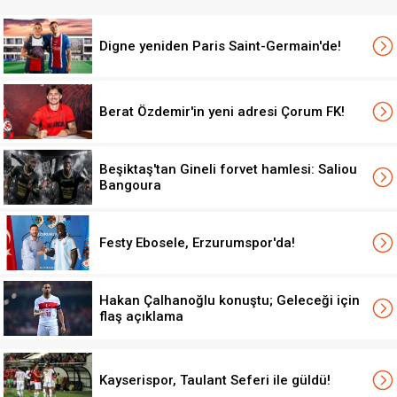
Digne yeniden Paris Saint-Germain'de!
Berat Özdemir'in yeni adresi Çorum FK!
Beşiktaş'tan Gineli forvet hamlesi: Saliou
Bangoura
Festy Ebosele, Erzurumspor'da!
Hakan Çalhanoğlu konuştu; Geleceği için
flaş açıklama
Kayserispor, Taulant Seferi ile güldü!