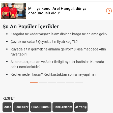
Milli yelkenci Arel Hangül, dünya
dördüncüsü oldu!
Şu An Popüler İçerikler
 dininde karga ne anlama gelir?
Futbolda ofsayt nedir? Ofsayt nasıl
iyatı kaç TL?
Kravat nasıl bağlanır? En kolay k
geliyor? 8 kısa maddede Altın
Cemre düştü mü? Kış cemresi ne 
demek
ilgili ayetler hadisler! Kuran'da
Rüyada kedi görmek en anlama geli
Evde çilek reçeli nasıl yapılır? Kimse
uktan sonra ne yapılmalı
tarifi
KEŞFET
iddaa
Canlı Skor
Puan Durumu
Canlı Anlatım
At Yarışı