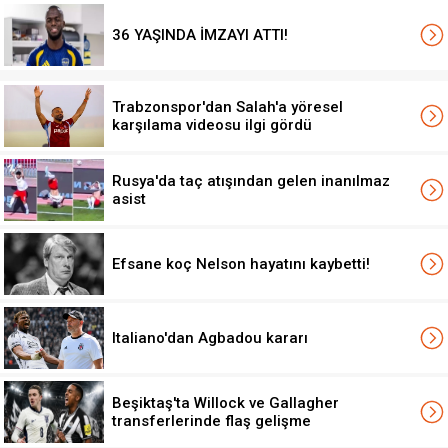
36 YAŞINDA İMZAYI ATTI!
Trabzonspor'dan Salah'a yöresel
karşılama videosu ilgi gördü
Rusya'da taç atışından gelen inanılmaz
asist
Efsane koç Nelson hayatını kaybetti!
Italiano'dan Agbadou kararı
Beşiktaş'ta Willock ve Gallagher
transferlerinde flaş gelişme