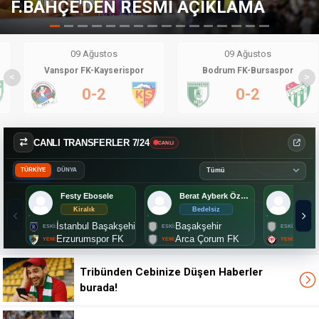
AÇIKLAMA
TRANSFERDE KARAR D
09 Ağustos
09 Ağustos
Vanspor FK-Kayserispor
Bodrum FK-Bursaspor
<
>
0-2
0-2
CANLI TRANSFERLER 7/24
CANLI
TÜRKİYE
DÜNYA
Festy Ebosele
Berat Ayberk Özdemir
Mark
Kiralık
Bedelsiz
2.
İstanbul Başakşehir
Başakşehir
Lille
Erzurumspor FK
Arca Çorum FK
Çorum
Tribünden Cebinize Düşen Haberler
burada!