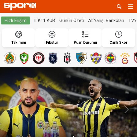
İLK11 KUR
Günün Özeti
At Yarışı Bankoları
TV'
Hızlı Erişim
Takımım
Fikstür
Puan Durumu
Canlı Skor
Geri
İleri