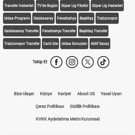
Transfer Haberleri
TV'de Bugün
Süper Lig Fikstür
Süper Lig Haberleri
iddaa Programı
Galatasaray
Fenerbahçe
Beşiktaş
Trabzonspor
Galatasaray Transfer
Fenerbahçe Transfer
Beşiktaş Transfer
Trabzonspor Transfer
Canlı İzle
iddaa Sonuçları
Aktif Sayaç
Takip Et
Bize Ulaşın
Künye
Kariyer
About US
Yasal Uyarı
Çerez Politikası
Gizlilik Politikası
KVKK Aydınlatma Metni Kurumsal