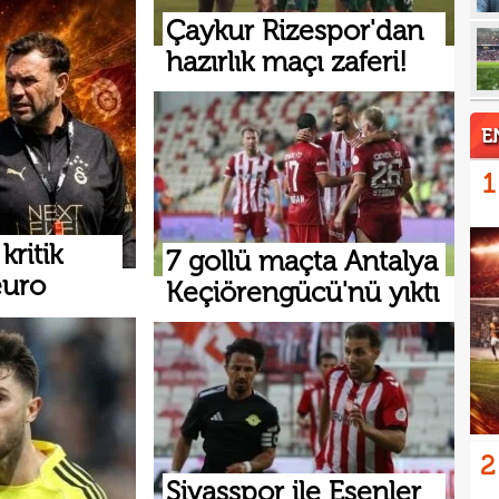
19
kattı
Çaykur Rizespor'dan
hazırlık maçı zaferi!
19
19
şamp
19
E
19
seçi
1
19
İrfa
ritik
18
7 gollü maçta Antalya
euro
Keçiörengücü'nü yıktı
17
mağl
17
açık
2
Sivasspor ile Esenler