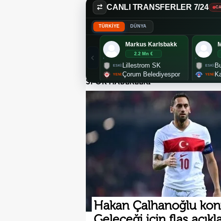
CANLI TRANSFERLER 7/24
CA
TÜRKİYE
DÜNYA
Markus Karlsbakk
2.2 Mn €
Lillestrom SK
Bu
Çorum Belediyespor
K
SPOR HABERLERİ
Hakan Çalhanoğlu kon
Geleceği için flaş açık