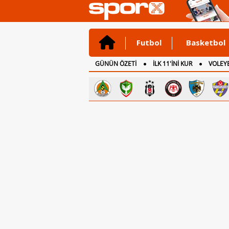
Futbol
Basketbol
GÜNÜN ÖZETİ
İLK 11'İNİ KUR
VOLEYB
CANLI ANLATIM
İNGİLTERE