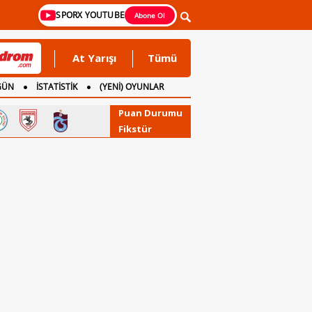
SPORX YOUTUBE
Abone Ol
At Yarışı
Tümü
GÜN
İSTATİSTİK
(YENİ) OYUNLAR
Puan Durumu
Fikstür