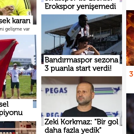
Erokspor yenişemedi
ek kararı
ni gelişme var
Bandırmaspor sezona
3 puanla start verdi!
3
sel
mpiyonu
Zeki Korkmaz: "Bir gol
daha fazla yedik"