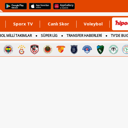
Sporx TV
Canlı Skor
Voleybol
OL MİLLİ TAKIMLAR
SÜPER LİG
TRANSFER HABERLERİ
TV'DE BU