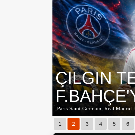
FENERBA
AYRILIK!
Fenerbahçe’nin yıldız ismi Fred’in ü
1
2
3
4
5
6