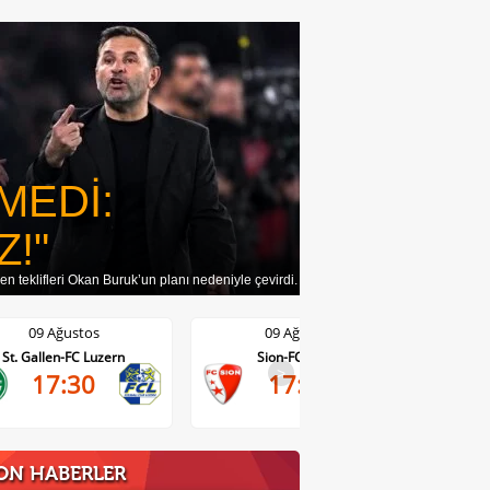
MEDİ:
Z!"
n teklifleri Okan Buruk’un planı nedeniyle çevirdi.
09 Ağustos
09 Ağustos
Sion-FC Vaduz
Basel-Thun
>
17:30
17:30
ON HABERLER