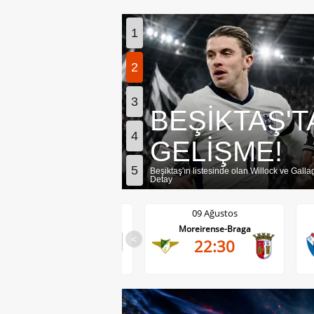
1
2
3
FORVET HAT
4
PLAN!
5
Beşiktaş, MC Alger forması giyen Muhamme
09 Ağustos
09 Ağustos
Moreirense-Braga
Gil Vicente-Rio Ave
<
22:30
22:30