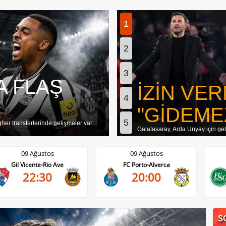
1
2
3
TINDA 2.
İZİN VER
4
"GİDEME
5
d Saliou Bangoura'yı gündemine aldı.
Galatasaray, Arda Ünyay için gele
09 Ağustos
09 Ağustos
FC Porto-Alverca
St. Gallen-FC Luzern
20:00
17:30
S