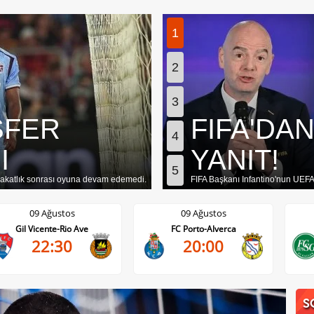
1
2
3
SFER
FIFA'DA
4
I
YANIT!
5
akatlık sonrası oyuna devam edemedi.
FIFA Başkanı Infantino'nun UEFA'
09 Ağustos
09 Ağustos
Gil Vicente-Rio Ave
FC Porto-Alverca
22:30
20:00
S