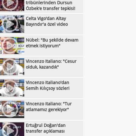
:08
tribünlerinden Dursun
berlikle açtı!
U16 Milliler, Letonya karşısında farklı
Özbek'e transfer tepkisi!
:52
etti
Galatasaray, Rodrigo Mora transferini
Celta Vigo'dan Altay
:51
Bayındır'a özel video
iyor!
Çorum FK, Markus Karlsbakk'ı kadrosuna
:45
Bandırmaspor sezona 3 puanla başladı!
Nübel: "Bu şekilde devam
:43
etmek istiyorum"
Down Judo Milli Takımı, İsveç'te dünya
:24
iyonu oldu
Galatasaray'ın stoper adayları belli oldu
Vincenzo Italiano: "Cesur
:23
olduk, kazandık"
Ferhat Akbaş, Asya'da yılın başantrenörü
:17
ldi
Gaziantep Basketbol'un yeni başkanı
Vincenzo Italiano'dan
:11
Semih Kılıçsoy sözleri
n Karakuzulu
Brighton, Roma'yı farklı geçti!
:16
Frankfurt, hazırlık maçında Hull City'yi
Vincenzo Italiano: "Tur
:44
atlamamız gerekiyor"
up etti!
Kasımpaşa, Muhammed Emin Bektaş'ı
:40
ladı!
Boluspor'da 2 yeni transfer
Ertuğrul Doğan'dan
:36
transfer açıklaması
Samsunspor, Kasımpaşa'yı mağlup etti!