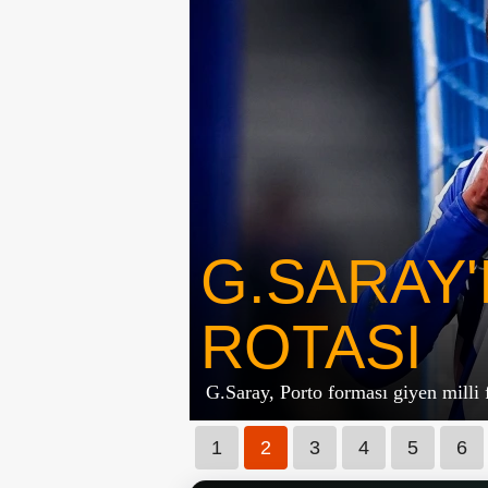
G.SARAY
ROTASI
G.Saray, Porto forması giyen milli 
1
2
3
4
5
6