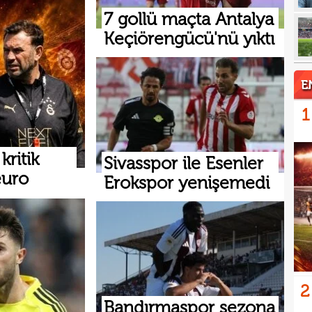
17
7 gollü maçta Antalya
Keçiörengücü'nü yıktı
17
5 yı
16
aldı
16
E
kattı
16
trans
1
16
haya
ritik
15
Sivasspor ile Esenler
euro
Erokspor yenişemedi
15
euro
15
görd
2
Bandırmaspor sezona