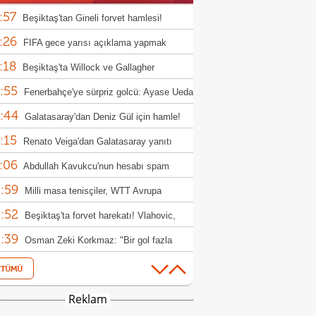
:57
Beşiktaş'tan Gineli forvet hamlesi!
:26
FIFA gece yarısı açıklama yapmak
:18
nda kaldı!
Beşiktaş'ta Willock ve Gallagher
:55
sferlerinde flaş gelişme
Fenerbahçe'ye sürpriz golcü: Ayase Ueda
:44
Galatasaray'dan Deniz Gül için hamle!
:15
Renato Veiga'dan Galatasaray yanıtı
:06
Abdullah Kavukcu'nun hesabı spam
:59
ırısına uğradı!
Milli masa tenisçiler, WTT Avrupa
:52
h'e ilk turda veda etti
Beşiktaş'ta forvet harekatı! Vlahovic,
:39
s ve David
Osman Zeki Korkmaz: "Bir gol fazla
:37
k"
Bülent Korkmaz: "Lige 3 puanla
:23
amak iyiydi"
Real Madrid galibiyetle ayrıldı, Arda
Reklam
:06
r'e büyük övgü
ABB FOMGET, Miracle Ofem Usani'yi