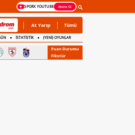
SPORX YOUTUBE
Abone Ol
At Yarışı
Tümü
GÜN
İSTATİSTİK
(YENİ) OYUNLAR
Puan Durumu
Fikstür