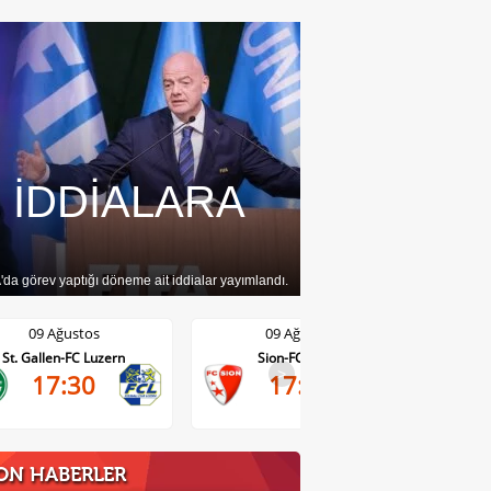
N İDDİALARA
da görev yaptığı döneme ait iddialar yayımlandı.
09 Ağustos
09 Ağustos
St. Gallen-FC Luzern
Sion-FC Vaduz
>
17:30
17:30
ON HABERLER