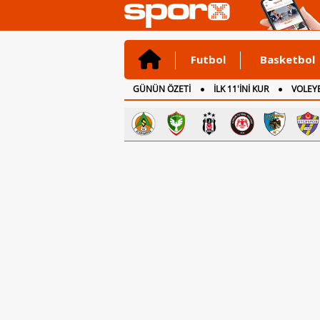
Futbol
Basketbol
GÜNÜN ÖZETİ
İLK 11'İNİ KUR
VOLEYB
CANLI ANLATIM
İNGİLTERE