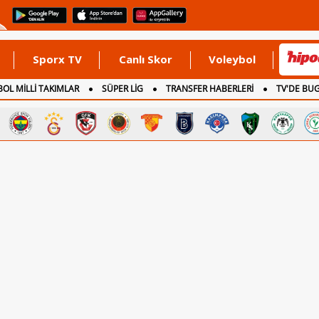
Sporx TV
Canlı Skor
Voleybol
OL MİLLİ TAKIMLAR
SÜPER LİG
TRANSFER HABERLERİ
TV'DE BU