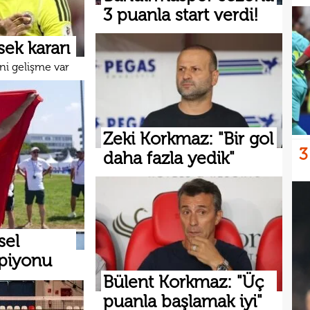
3 puanla start verdi!
ek kararı
ni gelişme var
Zeki Korkmaz: "Bir gol
3
daha fazla yedik"
sel
mpiyonu
Bülent Korkmaz: "Üç
puanla başlamak iyi"