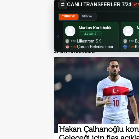
CANLI TRANSFERLER 7/24
CA
TÜRKİYE
DÜNYA
Markus Karlsbakk
2.2 Mn €
Lillestrom SK
Bu
Çorum Belediyespor
K
SPOR HABERLERİ
Hakan Çalhanoğlu kon
Geleceği için flaş açık