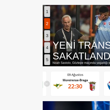
1
2
3
YENİ TRAN
4
SAKATLAND
5
Noah Saviolo, Göztepe maçında yaşadığı s
09 Ağustos
09 Ağustos
Anderlecht-RAAL La Louviere
Moreirense-Braga
<
19:30
22:30