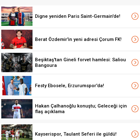
Digne yeniden Paris Saint-Germain'de!
Berat Özdemir'in yeni adresi Çorum FK!
Beşiktaş'tan Gineli forvet hamlesi: Saliou
Bangoura
Festy Ebosele, Erzurumspor'da!
Hakan Çalhanoğlu konuştu; Geleceği için
flaş açıklama
Kayserispor, Taulant Seferi ile güldü!