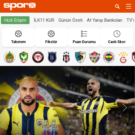
İLK11 KUR
Günün Özeti
At Yarışı Bankoları
TV'
Hızlı Erişim
Takımım
Fikstür
Puan Durumu
Canlı Skor
Geri
İleri