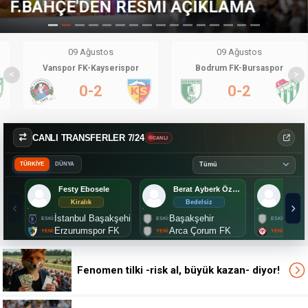
TRANSFERDE KARAR DEĞİŞTİ!
09 Ağustos
09 Ağustos
Vanspor FK-Kayserispor
Bodrum FK-Bursaspor
<
>
0-2
0-2
CANLI TRANSFERLER 7/24
CANLI
TÜRKİYE
DÜNYA
Festy Ebosele
Berat Ayberk Özdemir
Mark
Kiralık
Bedelsiz
2.
İstanbul Başakşehir
Başakşehir
Lille
Erzurumspor FK
Arca Çorum FK
Çorum
Fenomen tilki -risk al, büyük kazan- diyor!