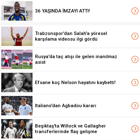
36 YAŞINDA İMZAYI ATTI!
Trabzonspor'dan Salah'a yöresel
karşılama videosu ilgi gördü
Rusya'da taç atışı ile gelen inanılmaz
asist
Efsane koç Nelson hayatını kaybetti!
Italiano'dan Agbadou kararı
Beşiktaş'ta Willock ve Gallagher
transferlerinde flaş gelişme