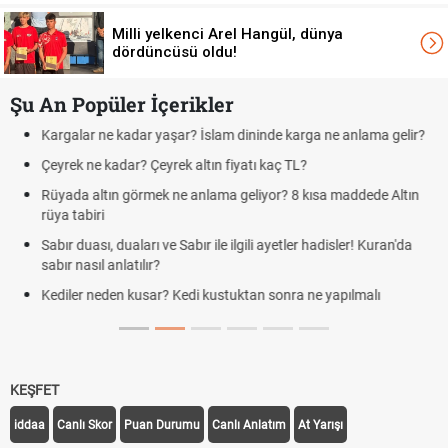
Milli yelkenci Arel Hangül, dünya
dördüncüsü oldu!
Şu An Popüler İçerikler
?
Futbolda ofsayt nedir? Ofsayt nasıl anlatılır?
Kravat nasıl bağlanır? En kolay kravat bağlama yöntemi
Cemre düştü mü? Kış cemresi ne zaman düşer? Cemre düştü ne
demek
Rüyada kedi görmek en anlama geliyor? Kedi rüya tabiri
Evde çilek reçeli nasıl yapılır? Kimsenin bilmediği farklı çilek reçeli
tarifi
KEŞFET
iddaa
Canlı Skor
Puan Durumu
Canlı Anlatım
At Yarışı