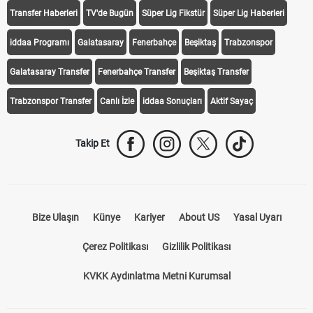
Transfer Haberleri
TV'de Bugün
Süper Lig Fikstür
Süper Lig Haberleri
iddaa Programı
Galatasaray
Fenerbahçe
Beşiktaş
Trabzonspor
Galatasaray Transfer
Fenerbahçe Transfer
Beşiktaş Transfer
Trabzonspor Transfer
Canlı İzle
iddaa Sonuçları
Aktif Sayaç
Takip Et
Bize Ulaşın
Künye
Kariyer
About US
Yasal Uyarı
Çerez Politikası
Gizlilik Politikası
KVKK Aydınlatma Metni Kurumsal