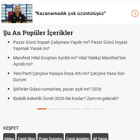
"Kazanamadık çok üzüntülüyüz"
Şu An Popüler İçerikler
mı? Pazar Günü İnşaat
Bedelli askerlik çarşı izni var mı? 2026 zi
Kuyumcular cumartesi, pazar günü açık 
l Yelekçi Manifest'ten
cumartesi-pazar günü kaça kadar açık?
Hafta Sonları Yıllık İzinden Sayılır mı? Yı
mı? Çerçeve Yasa Son
Cumartesi ve Pazar Detayı
Aras Kargo Cumartesi-pazar açık mı? 20
 mı? 2026
Cumartesi çalışma saatleri!
? Zam mı gelecek?
Hazırlık Maçı ve Dostluk Maçı Nedir? Res
KEŞFET
iddaa
Canlı Skor
Puan Durumu
Canlı Anlatım
At Yarışı