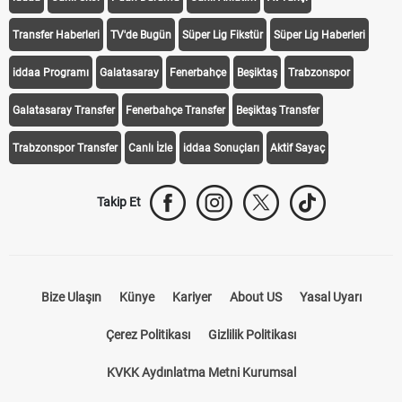
Transfer Haberleri
TV'de Bugün
Süper Lig Fikstür
Süper Lig Haberleri
iddaa Programı
Galatasaray
Fenerbahçe
Beşiktaş
Trabzonspor
Galatasaray Transfer
Fenerbahçe Transfer
Beşiktaş Transfer
Trabzonspor Transfer
Canlı İzle
iddaa Sonuçları
Aktif Sayaç
Takip Et
Bize Ulaşın
Künye
Kariyer
About US
Yasal Uyarı
Çerez Politikası
Gizlilik Politikası
KVKK Aydınlatma Metni Kurumsal