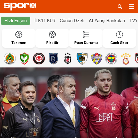
İLK11 KUR
Günün Özeti
At Yarışı Bankoları
TV'
Hızlı Erişim
Takımım
Fikstür
Puan Durumu
Canlı Skor
Geri
İleri