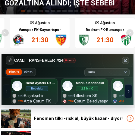
E SEBEBİ
GALATASARAY İÇİN ŞOK
09 Ağustos
09 Ağustos
Vanspor FK-Kayserispor
Bodrum FK-Bursaspor
<
>
21:30
21:30
CANLI TRANSFERLER 7/24
CANLI
TÜRKİYE
DÜNYA
Berat Ayberk Özdemir
Markus Karlsbakk
Bedelsiz
2.2 Mn €
Aç
Başakşehir
Lillestrom SK
Bursa
Arca Çorum FK
Çorum Belediyespor
Kası
Fenomen tilki -risk al, büyük kazan- diyor!