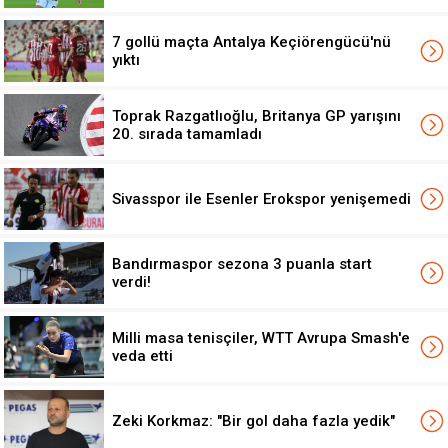
7 gollü maçta Antalya Keçiörengücü'nü
yıktı
Toprak Razgatlıoğlu, Britanya GP yarışını
20. sırada tamamladı
Sivasspor ile Esenler Erokspor yenişemedi
Bandırmaspor sezona 3 puanla start
verdi!
Milli masa tenisçiler, WTT Avrupa Smash'e
veda etti
Zeki Korkmaz: "Bir gol daha fazla yedik"