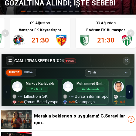
İŞTE SEBEBİ
GALATASARAY İÇİN 
09 Ağustos
09 Ağustos
Vanspor FK-Kayserispor
Bodrum FK-Bursaspor
<
>
21:30
21:30
CANLI TRANSFERLER 7/24
CANLI
TÜRKİYE
DÜNYA
Markus Karlsbakk
Muhammed Emin Bektaş
Umut
2.2 Mn €
Açıklanmadı
Aç
Lillestrom SK
Bursa Yıldırım Spor
Manis
Çorum Belediyespor
Kasımpaşa
Galat
Merakla beklenen o uygulama! G.Saraylılar
için...