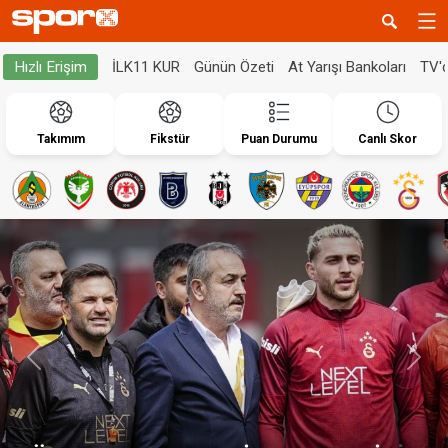
İLK11 KUR
Günün Özeti
At Yarışı Bankoları
TV'
Hızlı Erişim
Takımım
Fikstür
Puan Durumu
Canlı Skor
Geri
İleri