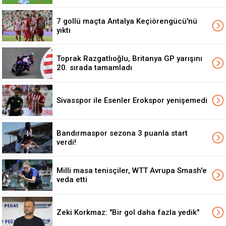
7 gollü maçta Antalya Keçiörengücü'nü
yıktı
Toprak Razgatlıoğlu, Britanya GP yarışını
20. sırada tamamladı
Sivasspor ile Esenler Erokspor yenişemedi
Bandırmaspor sezona 3 puanla start
verdi!
Milli masa tenisçiler, WTT Avrupa Smash'e
veda etti
Zeki Korkmaz: "Bir gol daha fazla yedik"