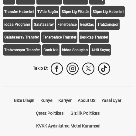
Transfer Haberleri
TV'de Bugün
Süper Lig Fikstür
Süper Lig Haberleri
iddaa Programı
Galatasaray
Fenerbahçe
Beşiktaş
Trabzonspor
Galatasaray Transfer
Fenerbahçe Transfer
Beşiktaş Transfer
Trabzonspor Transfer
Canlı İzle
iddaa Sonuçları
Aktif Sayaç
Takip Et
Bize Ulaşın
Künye
Kariyer
About US
Yasal Uyarı
Çerez Politikası
Gizlilik Politikası
KVKK Aydınlatma Metni Kurumsal