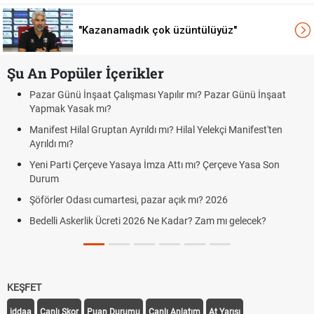
"Kazanamadık çok üzüntülüyüz"
Şu An Popüler İçerikler
apılır mı? Pazar Günü İnşaat
Bedelli askerlik çarşı izni var mı? 
Kuyumcular cumartesi, pazar günü
ı? Hilal Yelekçi Manifest'ten
cumartesi-pazar günü kaça kadar 
Hafta Sonları Yıllık İzinden Sayılır
 Attı mı? Çerçeve Yasa Son
Cumartesi ve Pazar Detayı
Aras Kargo Cumartesi-pazar açık 
r açık mı? 2026
Cumartesi çalışma saatleri!
e Kadar? Zam mı gelecek?
Hazırlık Maçı ve Dostluk Maçı Ned
KEŞFET
iddaa
Canlı Skor
Puan Durumu
Canlı Anlatım
At Yarışı