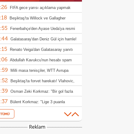
:26
FIFA gece yarısı açıklama yapmak
:18
nda kaldı!
Beşiktaş'ta Willock ve Gallagher
:55
sferlerinde flaş gelişme
Fenerbahçe'den Ayase Ueda'ya resmi
:44
f!
Galatasaray'dan Deniz Gül için hamle!
:15
Renato Veiga'dan Galatasaray yanıtı
:06
Abdullah Kavukcu'nun hesabı spam
:59
ırısına uğradı!
Milli masa tenisçiler, WTT Avrupa
:52
h'e ilk turda veda etti
Beşiktaş'ta forvet harekatı! Vlahovic,
:39
s ve David
Osman Zeki Korkmaz: "Bir gol fazla
:37
k"
Bülent Korkmaz: "Lige 3 puanla
:23
amak iyiydi"
Real Madrid galibiyetle ayrıldı, Arda
:06
r'e büyük övgü
ABB FOMGET, Miracle Ofem Usani'yi
Reklam
:56
osuna kattı
BOTAŞ Kadın Basketbol Takımı 7