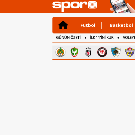
Futbol
Basketbol
GÜNÜN ÖZETİ
İLK 11'İNİ KUR
VOLEYB
CANLI ANLATIM
İNGİLTERE