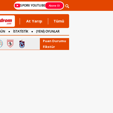
SPORX YOUTUBE
Abone Ol
At Yarışı
Tümü
GÜN
İSTATİSTİK
(YENİ) OYUNLAR
Puan Durumu
Fikstür