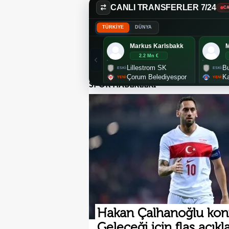
CANLI TRANSFERLER 7/24
CA
TÜRKİYE
DÜNYA
Markus Karlsbakk
2.2 Mn €
Lillestrom SK
Bu
Çorum Belediyespor
K
SPOR HABERLERİ
Hakan Çalhanoğlu kon
Geleceği için flaş açık