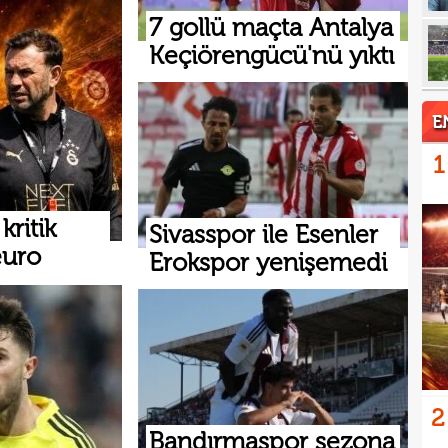
17
5 yı
7 gollü maçta Antalya
Keçiörengücü'nü yıktı
16
aldı
16
kattı
16
E
trans
16
haya
1
15
ritik
15
Sivasspor ile Esenler
euro
euro
Erokspor yenişemedi
15
15
görd
Bran
2
Bandırmaspor sezona