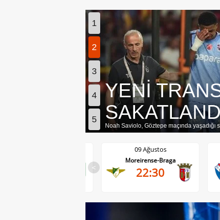
1
2
3
YENİ TRAN
4
SAKATLAND
5
Noah Saviolo, Göztepe maçında yaşadığı s
09 Ağustos
09 Ağustos
Anderlecht-RAAL La Louviere
Moreirense-Braga
<
19:30
22:30