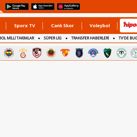
Sporx TV
Canlı Skor
Voleybol
OL MİLLİ TAKIMLAR
SÜPER LİG
TRANSFER HABERLERİ
TV'DE BU