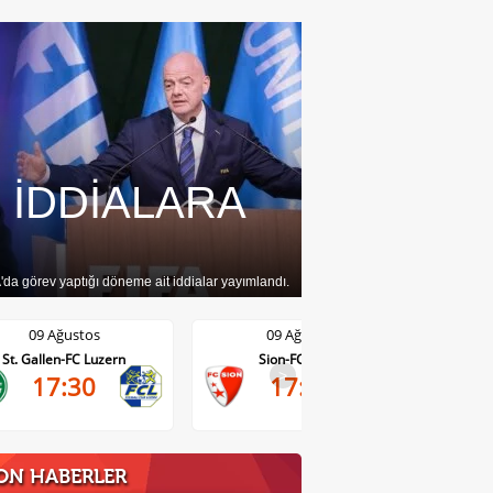
N İDDİALARA
da görev yaptığı döneme ait iddialar yayımlandı.
09 Ağustos
09 Ağustos
St. Gallen-FC Luzern
Sion-FC Vaduz
>
17:30
17:30
ON HABERLER