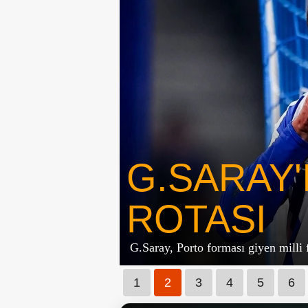
G.SARAY
ROTASI
G.Saray, Porto forması giyen milli 
1
2
3
4
5
6