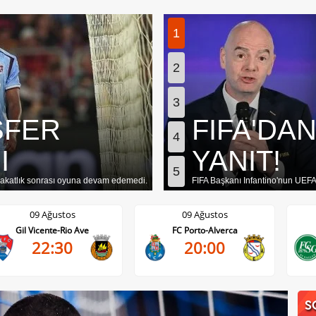
1
2
3
SFER
FIFA'DA
4
I
YANIT!
5
akatlık sonrası oyuna devam edemedi.
FIFA Başkanı Infantino'nun UEFA'
09 Ağustos
09 Ağustos
Gil Vicente-Rio Ave
FC Porto-Alverca
22:30
20:00
S