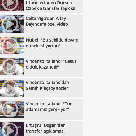
:52
tribünlerinden Dursun
etti
Galatasaray, Rodrigo Mora transferini
Özbek'e transfer tepkisi!
:51
iyor!
Çorum FK, Markus Karlsbakk'ı kadrosuna
Celta Vigo'dan Altay
:45
Bayındır'a özel video
Bandırmaspor sezona 3 puanla başladı!
:43
Down Judo Milli Takımı, İsveç'te dünya
Nübel: "Bu şekilde devam
:24
etmek istiyorum"
iyonu oldu
Galatasaray'ın stoper adayları belli oldu
:23
Ferhat Akbaş, Asya'da yılın başantrenörü
Vincenzo Italiano: "Cesur
:17
olduk, kazandık"
ldi
Gaziantep Basketbol'un yeni başkanı
:11
n Karakuzulu
Brighton, Roma'yı farklı geçti!
Vincenzo Italiano'dan
:16
Semih Kılıçsoy sözleri
Frankfurt, hazırlık maçında Hull City'yi
:44
up etti!
Kasımpaşa, Muhammed Emin Bektaş'ı
Vincenzo Italiano: "Tur
:40
atlamamız gerekiyor"
ladı!
Boluspor'da 2 yeni transfer
:36
Samsunspor, Kasımpaşa'yı mağlup etti!
Ertuğrul Doğan'dan
:23
transfer açıklaması
Kocaelispor'dan Muhammed Efe Küçük'e