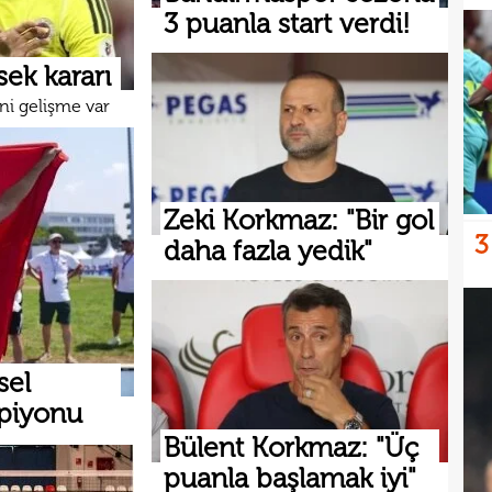
3 puanla start verdi!
ek kararı
ni gelişme var
Zeki Korkmaz: "Bir gol
3
daha fazla yedik"
sel
mpiyonu
Bülent Korkmaz: "Üç
puanla başlamak iyi"