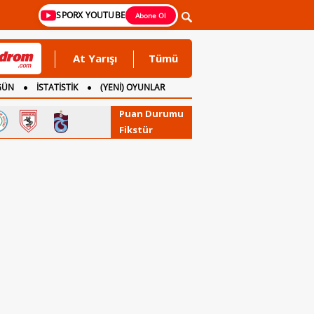
SPORX YOUTUBE
Abone Ol
At Yarışı
Tümü
GÜN
İSTATİSTİK
(YENİ) OYUNLAR
Puan Durumu
Fikstür