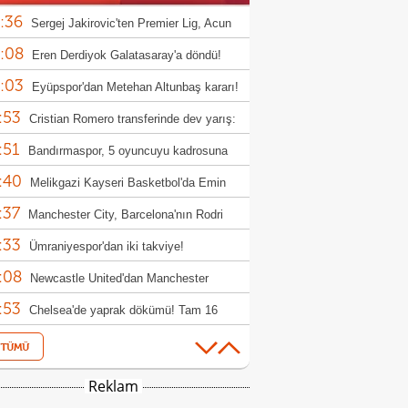
:36
Sergej Jakirovic'ten Premier Lig, Acun
:08
alı ve Türkiye açıklaması!
Eren Derdiyok Galatasaray'a döndü!
:03
Eyüpspor'dan Metehan Altunbaş kararı!
:53
Cristian Romero transferinde dev yarış:
:51
r, Atletico Madrid ve Arsenal
Bandırmaspor, 5 oyuncuyu kadrosuna
:40
!
Melikgazi Kayseri Basketbol'da Emin
:37
l dönemi
Manchester City, Barcelona'nın Rodri
:33
fini reddetti!
Ümraniyespor'dan iki takviye!
:08
Newcastle United'dan Manchester
:53
ed'a Lewis Hall yanıtı!
Chelsea'de yaprak dökümü! Tam 16
:12
cu gönderilecek
Özel Sporcular Down Judo Milli Takımı,
:07
ç'te 7 madalya kazandı
Fiorentina, Mastantuono'yu açıkladı!
Reklam
:03
Kayserispor, transfer yasağını kaldırdı