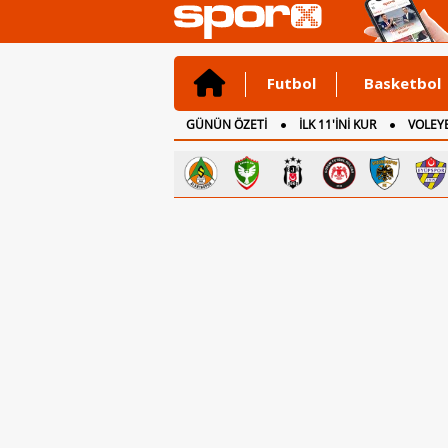
Futbol
Basketbol
GÜNÜN ÖZETİ
İLK 11'İNİ KUR
VOLEYB
CANLI ANLATIM
İNGİLTERE