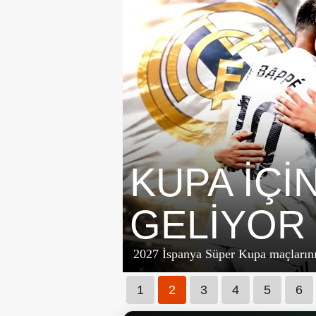
KUPA İÇİ
GELİYOR
2027 İspanya Süper Kupa maçlarının,
1
2
3
4
5
6