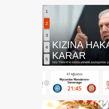
1
2
3
KIZINA HAK
4
KARAR
5
Aziz Yıldırım'ın kızına yönelik paylaşımlar y
07 Ağustos
07 Ağustos
Wolves-Port Vale
Wycombe Wanderers-
Stevenage
<
21:45
21:45