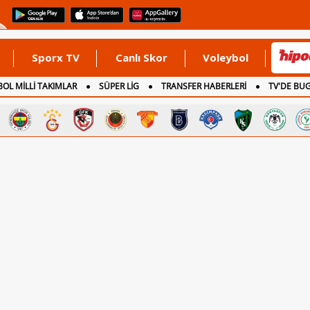
Sporx TV
Canlı Skor
Voleybol
OL MİLLİ TAKIMLAR
SÜPER LİG
TRANSFER HABERLERİ
TV'DE BU