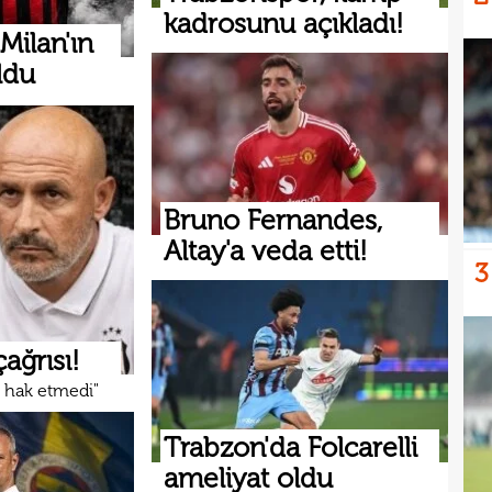
kadrosunu açıkladı!
 Milan'ın
ldu
Bruno Fernandes,
Altay'a veda etti!
3
çağrısı!
 hak etmedi"
Trabzon'da Folcarelli
ameliyat oldu