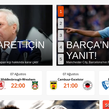
1
2
3
ARET İÇİN
BARÇA'N
4
YANIT!
5
apan kişi hakkında karar çıktı!
Manchester City, Barcelona'nın Rodr
07 Ağustos
07 Ağustos
Middlesbrough-Wrexham
Cambuur-Excelsior
22:00
21:00
S