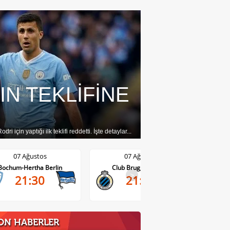
IN TEKLİFİNE
i için yaptığı ilk teklifi reddetti. İşte detaylar...
07 Ağustos
07 Ağustos
Bochum-Hertha Berlin
Club Brugge-Kortrijk
>
21:30
21:45
ON HABERLER