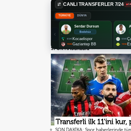
CANLI TRANSFERLER 7/24
CA
TÜRKİYE
DÜNYA
Serdar Dursun
A
Bedelsiz
Kocaelispor
Ça
Gaziantep BB
Es
SPOR HABERLERİ
Transferli ilk 11'ini kur,
SON DAKİKA: Spor haberlerinde tü