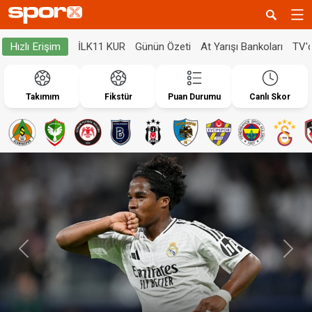
İLK11 KUR
Günün Özeti
At Yarışı Bankoları
TV'
Hızlı Erişim
Takımım
Fikstür
Puan Durumu
Canlı Skor
Geri
İleri