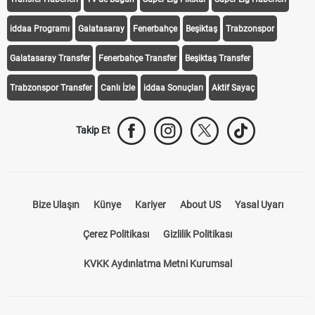
Transfer Haberleri
TV'de Bugün
Süper Lig Fikstür
Süper Lig Haberleri
iddaa Programı
Galatasaray
Fenerbahçe
Beşiktaş
Trabzonspor
Galatasaray Transfer
Fenerbahçe Transfer
Beşiktaş Transfer
Trabzonspor Transfer
Canlı İzle
iddaa Sonuçları
Aktif Sayaç
Takip Et
Bize Ulaşın
Künye
Kariyer
About US
Yasal Uyarı
Çerez Politikası
Gizlilik Politikası
KVKK Aydınlatma Metni Kurumsal