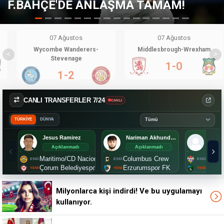
MA TAMAM!
F.BAHÇE'YE MÜJDEL
07 Ağustos
07 Ağustos
Wycombe Wanderers-
Middlesbrough-Wrexham
<
>
Stevenage
1-0
1-2
CANLI TRANSFERLER 7/24
CANLI
TÜRKİYE
DÜNYA
Jesus Ramirez
Nariman Akhundzade
Mete
Açıklanmadı
Açıklanmadı
Aç
Maritimo/CD Nacional
Columbus Crew
Eyüps
Çorum Belediyespor
Erzurumspor FK
Kocae
Milyonlarca kişi indirdi! Ve bu uygulamayı
kullanıyor.