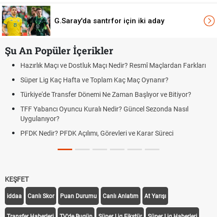
G.Saray'da santrfor için iki aday
Şu An Popüler İçerikler
tluk Maçı Nedir? Resmî Maçlardan Farkları
Puan Durumunda AG, OM 
 ve Toplam Kaç Maç Oynanır?
Skor Ne Demek? Sporda 
Dönemi Ne Zaman Başlıyor ve Bitiyor?
Futbol Nasıl Oynanır? Te
uralı Nedir? Güncel Sezonda Nasıl
Deplasman Golü Kuralı 
Uygulanıyor?
ımı, Görevleri ve Karar Süreci
DGS Sonuçları Ne Zama
Tarihini Duyurdu
KEŞFET
iddaa
Canlı Skor
Puan Durumu
Canlı Anlatım
At Yarışı